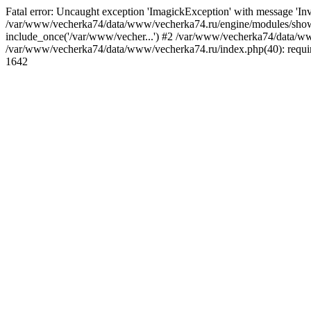
Fatal error: Uncaught exception 'ImagickException' with message 'I
/var/www/vecherka74/data/www/vecherka74.ru/engine/modules/show.
include_once('/var/www/vecher...') #2 /var/www/vecherka74/data/www
/var/www/vecherka74/data/www/vecherka74.ru/index.php(40): requir
1642