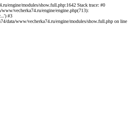
.ru/engine/modules/show.full.php:1642 Stack trace: #0
a/www/vecherka74.ru/engine/engine.php(713):
..') #3
74/data/www/vecherka74.ru/engine/modules/show.full.php on line