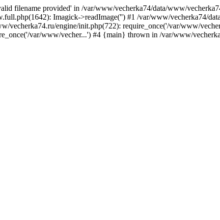
nvalid filename provided' in /var/www/vecherka74/data/www/vecherka74
full.php(1642): Imagick->readImage('') #1 /var/www/vecherka74/dat
/vecherka74.ru/engine/init.php(722): require_once('/var/www/vecher.
e_once('/var/www/vecher...') #4 {main} thrown in /var/www/vecherka