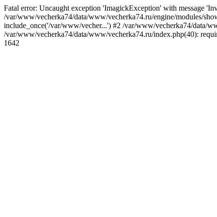
Fatal error: Uncaught exception 'ImagickException' with message 'I
/var/www/vecherka74/data/www/vecherka74.ru/engine/modules/show.
include_once('/var/www/vecher...') #2 /var/www/vecherka74/data/www
/var/www/vecherka74/data/www/vecherka74.ru/index.php(40): requir
1642