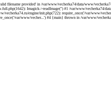
nvalid filename provided' in /var/www/vecherka74/data/www/vecherka74
full.php(1642): Imagick->readImage('') #1 /var/www/vecherka74/dat
/vecherka74.ru/engine/init.php(722): require_once('/var/www/vecher.
e_once('/var/www/vecher...') #4 {main} thrown in /var/www/vecherka