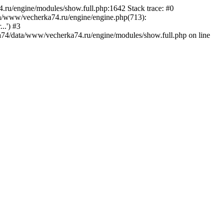
.ru/engine/modules/show.full.php:1642 Stack trace: #0
a/www/vecherka74.ru/engine/engine.php(713):
..') #3
74/data/www/vecherka74.ru/engine/modules/show.full.php on line