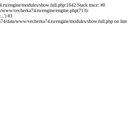
.ru/engine/modules/show.full.php:1642 Stack trace: #0
a/www/vecherka74.ru/engine/engine.php(713):
..') #3
74/data/www/vecherka74.ru/engine/modules/show.full.php on line