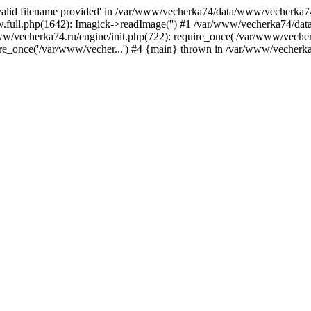
nvalid filename provided' in /var/www/vecherka74/data/www/vecherka74
full.php(1642): Imagick->readImage('') #1 /var/www/vecherka74/dat
/vecherka74.ru/engine/init.php(722): require_once('/var/www/vecher.
e_once('/var/www/vecher...') #4 {main} thrown in /var/www/vecherka