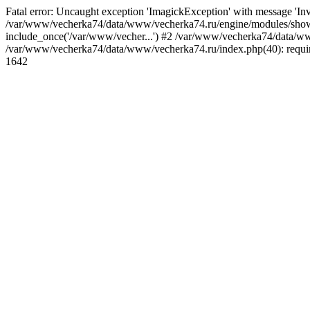
Fatal error: Uncaught exception 'ImagickException' with message 'I
/var/www/vecherka74/data/www/vecherka74.ru/engine/modules/show.
include_once('/var/www/vecher...') #2 /var/www/vecherka74/data/www
/var/www/vecherka74/data/www/vecherka74.ru/index.php(40): requir
1642