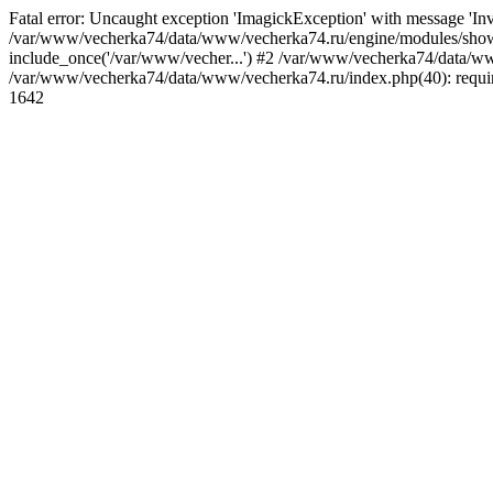
Fatal error: Uncaught exception 'ImagickException' with message 'I
/var/www/vecherka74/data/www/vecherka74.ru/engine/modules/show.
include_once('/var/www/vecher...') #2 /var/www/vecherka74/data/www
/var/www/vecherka74/data/www/vecherka74.ru/index.php(40): requir
1642