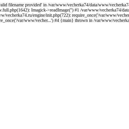
nvalid filename provided' in /var/www/vecherka74/data/www/vecherka74
full.php(1642): Imagick->readImage('') #1 /var/www/vecherka74/dat
/vecherka74.ru/engine/init.php(722): require_once('/var/www/vecher.
e_once('/var/www/vecher...') #4 {main} thrown in /var/www/vecherka