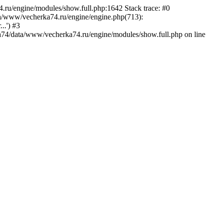
.ru/engine/modules/show.full.php:1642 Stack trace: #0
a/www/vecherka74.ru/engine/engine.php(713):
..') #3
74/data/www/vecherka74.ru/engine/modules/show.full.php on line