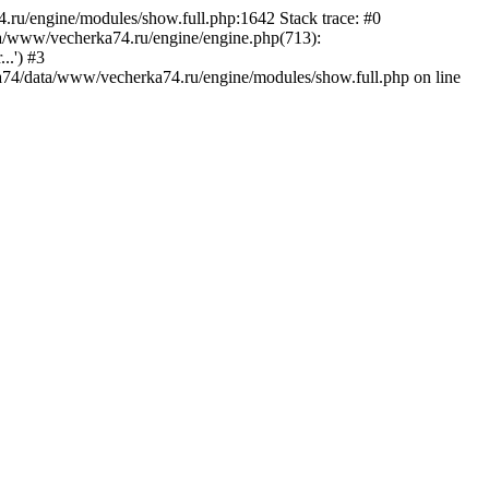
.ru/engine/modules/show.full.php:1642 Stack trace: #0
a/www/vecherka74.ru/engine/engine.php(713):
..') #3
74/data/www/vecherka74.ru/engine/modules/show.full.php on line