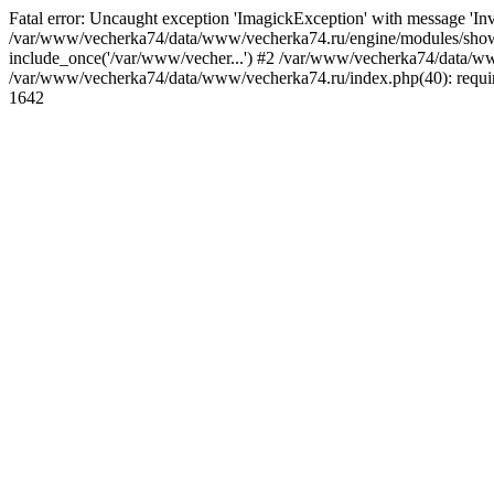
Fatal error: Uncaught exception 'ImagickException' with message 'I
/var/www/vecherka74/data/www/vecherka74.ru/engine/modules/show.
include_once('/var/www/vecher...') #2 /var/www/vecherka74/data/www
/var/www/vecherka74/data/www/vecherka74.ru/index.php(40): requir
1642