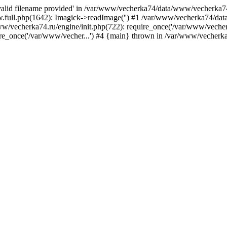
nvalid filename provided' in /var/www/vecherka74/data/www/vecherka74
full.php(1642): Imagick->readImage('') #1 /var/www/vecherka74/dat
/vecherka74.ru/engine/init.php(722): require_once('/var/www/vecher.
e_once('/var/www/vecher...') #4 {main} thrown in /var/www/vecherka