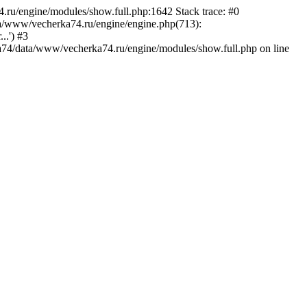
.ru/engine/modules/show.full.php:1642 Stack trace: #0
a/www/vecherka74.ru/engine/engine.php(713):
..') #3
74/data/www/vecherka74.ru/engine/modules/show.full.php on line