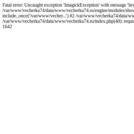
Fatal error: Uncaught exception 'ImagickException' with message 'I
/var/www/vecherka74/data/www/vecherka74.ru/engine/modules/show.
include_once('/var/www/vecher...') #2 /var/www/vecherka74/data/www
/var/www/vecherka74/data/www/vecherka74.ru/index.php(40): requir
1642