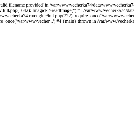
nvalid filename provided' in /var/www/vecherka74/data/www/vecherka74
full.php(1642): Imagick->readImage('') #1 /var/www/vecherka74/dat
/vecherka74.ru/engine/init.php(722): require_once('/var/www/vecher.
e_once('/var/www/vecher...') #4 {main} thrown in /var/www/vecherka