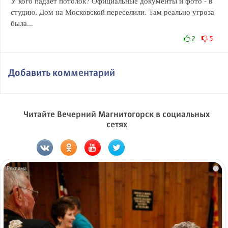
У кого падает потолок? Официальные документы и фото - в
студию. Дом на Московской переселили. Там реально угроза
была...
2
5
Добавить комментарий
Читайте Вечерний Магнитогорск в социальных
сетях
i