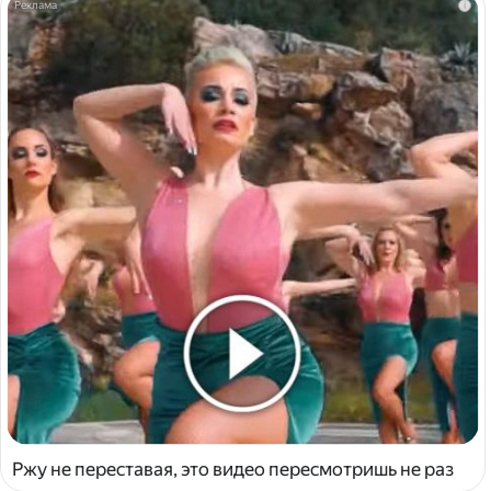
i
Ржу не переставая, это видео пересмотришь не раз