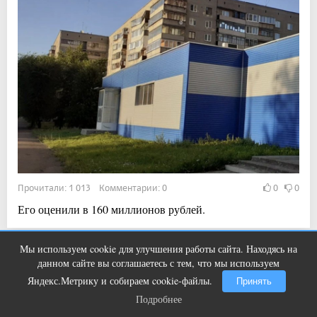
Прочитали: 1 013 Комментарии: 0
0
0
Его оценили в 160 миллионов рублей.
Мы используем cookie для улучшения работы сайта. Находясь на
Ролик длится пару секунд, но вы
i
22:50, 6 авг 2026
данном сайте вы соглашаетесь с тем, что мы используем
будете в шоке от увиденного
В Магнитогорске идет реконструкция
Яндекс.Метрику и собираем cookie-файлы.
Принять
Подробнее
важной для города дороги
Подробнее