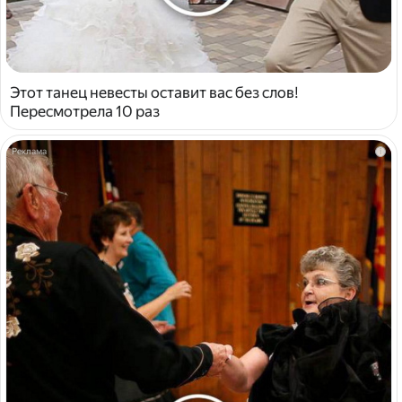
Этот танец невесты оставит вас без слов!
Пересмотрела 10 раз
i