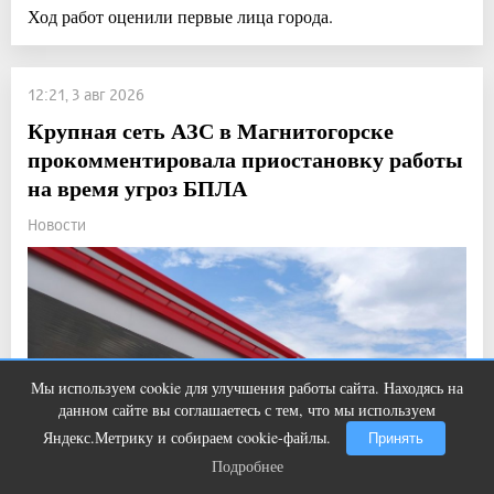
Ход работ оценили первые лица города.
12:21, 3 авг 2026
Крупная сеть АЗС в Магнитогорске
прокомментировала приостановку работы
на время угроз БПЛА
Новости
Мы используем cookie для улучшения работы сайта. Находясь на
Этот танец невесты оставит вас без
i
данном сайте вы соглашаетесь с тем, что мы используем
слов! Пересмотрела 10 раз
Яндекс.Метрику и собираем cookie-файлы.
Принять
Подробнее
Подробнее