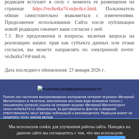
редакция вступает в силу с момента ее размещения на
странице
https://vecherka74.ru/police.html
. Пользователь
обязан самостоятельно знакомиться с изменениями.
Продолжение использования Сайта после публикации
новой редакции означает ваше согласие с ней.
7.3. Все предложения и вопросы, включая запросы на
реализацию ваших прав как субъекта данных или отзыв
согласия, вы можете направлять по электронной почте:
vecherka74@mail.ru.
Дата последнего обновления: 23 января 2026 г.
Полное или частичное воспроизведении материалов интернет-журнала «Вечерний
Магнитогорск» в печатном, электронном или ином виде возможна только с
письменного согласия, ссылка на интернет-журнал «Вечерний Магнитогорск»
(www.vecherka74.ru) обязательна. За достоверность фактов и сведений
ответственность несут авторы публикаций и рекламодатели. Редакция может не
разделять точку зрения автора.
Мы используем cookie для улучшения работы сайта. Находясь на
Ролик длится несколько секунд, а
i
данном сайте вы соглашаетесь с тем, что мы используем
смеяться вы будете долго