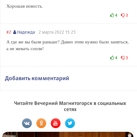
Хорошая новость.
4
3
#2
Надежда
2 марта 2022 15:25
А где же вы были раньше? Давно этим нужно было заняться,
а не жевать сопли!
4
3
Добавить комментарий
Читайте Вечерний Магнитогорск в социальных
сетях
i