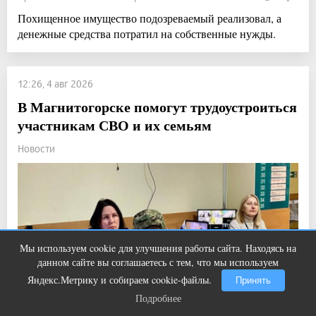
Похищенное имущество подозреваемый реализовал, а
денежные средства потратил на собственные нужды.
12:26, 4 авг 2026
В Магнитогорске помогут трудоустроиться
участникам СВО и их семьям
Новости
Мы используем cookie для улучшения работы сайта. Находясь на
Этот танец невесты оставит вас без
i
данном сайте вы соглашаетесь с тем, что мы используем
слов! Пересмотрела 10 раз
Яндекс.Метрику и собираем cookie-файлы.
Принять
Подробнее
Подробнее