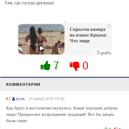
Там, где соседи дружные.
_
i
Скрытая камера
на пляже Крыма:
Что люди
вытворяют, когда
их не видят...
7
0
КОММЕНТАРИИ
#1
Асия
20 июня 2019 19:50
Как будто в ностальгию окунулась. Какие хорошие добрые
люди! Прекрасное возрождение традиций! Все бы дворы
были такие.