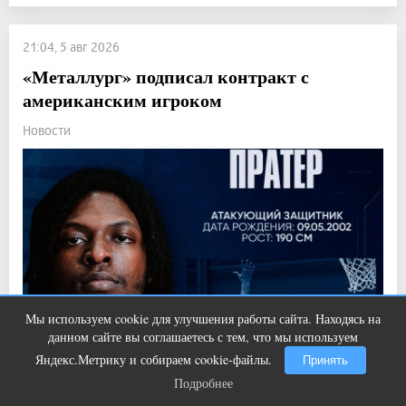
21:04, 5 авг 2026
«Металлург» подписал контракт с
американским игроком
Новости
Мы используем cookie для улучшения работы сайта. Находясь на
Передовая нейронка по видео
i
данном сайте вы соглашаетесь с тем, что мы используем
контенту
Яндекс.Метрику и собираем cookie-файлы.
Принять
Подробнее
Подробнее