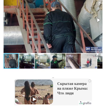
_
i
Скрытая камера
на пляже Крыма:
Что люди
вытворяют, когда
их не видят...