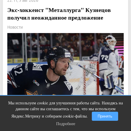
22:11, 3 авг 2026
Экс-хоккеист "Металлурга" Кузнецов
получил неожиданное предложение
Новости
Мы используем cookie для улучшения работы сайта. Находясь на
Ролик из Омска: вы будете смеяться
i
данном сайте вы соглашаетесь с тем, что мы используем
долго
Яндекс.Метрику и собираем cookie-файлы.
Принять
Прочитали: 1 644 Комментарии: 0
5
3
Подробнее
Подробнее
Он может вернуться в "Трактор".