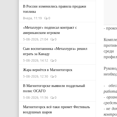
В России изменились правила продажи
топлива
Вчера, 11:19
0
«Металлург» подписал контракт с
- прок
американским игроком
Комп
5-08-2026, 21:04
0
против
Сын воспитанника «Металлурга» решил
среди
играть за Канаду
профил
5-08-2026, 14:12
0
Руков
Жара вернётся в Магнитогорск
необхо
5-08-2026, 12:30
0
- обе
В Магнитогорске выявили поддельный
полис ОСАГО
работа
- орга
5-08-2026, 11:56
0
средст
Магнитогорск всё-таки примет Фестиваль
- не д
воздушных шаров
контро