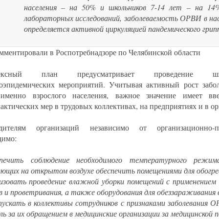
населения – на 50% и школьников 7-14 лет – на 14
лабораторных исследований, заболеваемость ОРВИ в на
определяется активной циркуляцией пандемического грип
омментировали в Роспотребнадзоре по Челябинской области
лексный план предусматривает проведение широ
оэпидемических мероприятий. Учитывая активный рост заб
 именно взрослого населения, важное значение имеет вв
актических мер в трудовых коллективах, на предприятиях и в ор
одителям организаций независимо от организационно-
димо:
спечить соблюдение необходимого температурного режим
ющих на открытом воздухе обеспечить помещениями для обогре
низовать проведение влажной уборки помещений с применением
в и проветривания, а также оборудования для обеззараживания 
опускать в коллективы сотрудников с признаками заболевания 
ль за их обращением в медицинские организации за медицинской 