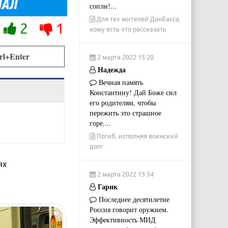
сопли!...
Для тех жителей Донбасса,
2
1
кому есть что рассказать
rl+Enter
2 марта 2022 15:20
Надежда
Вечная память
Константину! Дай Боже сил
его родителям, чтобы
пережить это страшное
горе....
Погиб, исполняя воинский
долг
ях
2 марта 2022 13:54
Гарик
Последнее десятилетие
Россия говорит оружием.
i
Эффективность МИД