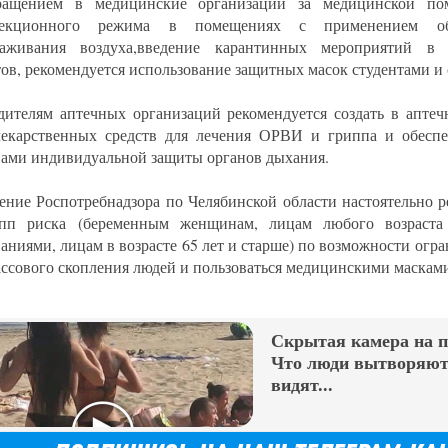
ращением в медицинские организации за медицинской по
фекционного режима в помещениях с применением об
араживания воздуха,введение карантинных мероприятий в
тов, рекомендуется использование защитных масок студентами и
дителям аптечных организаций рекомендуется создать в аптеч
лекарственных средств для лечения ОРВИ и гриппа и обеспе
вами индивидуальной защиты органов дыхания.
ение Роспотребнадзора по Челябинской области настоятельно 
упп риска (беременным женщинам, лицам любого возраста
ваниями, лицам в возрасте 65 лет и старше) по возможности огр
ассового скопления людей и пользоваться медицинскими маскам
Скрытая камера на 
Что люди вытворяют,
видят...