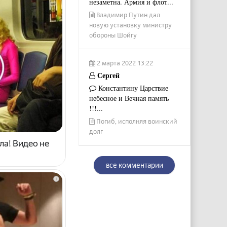
незаметна. Армия и флот...
Владимир Путин дал
новую установку министру
обороны Шойгу
2 марта 2022 13:22
Сергей
Константину Царствие
небесное и Вечная память
!!!...
Погиб, исполняя воинский
долг
ла! Видео не
все комментарии
i