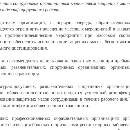
печить сотрудников достаточным количеством защитных масок
ы и дезинфицирующих средств.
дителям организаций, в первую очередь, образовательны
ндуется ограничить проведение массовых мероприятий в закры
ть противоэпидемические мероприятия при массовом скоп
ности обеспечить использование защитных масок, бесконтактн
ьного дистанцирования.
нию рекомендуется использование защитных масок при пребыва
вых, развлекательных, спортивных организациях, организ
венного транспорта.
турно-досуговых, развлекательных, спортивных организаци
ли, общественного транспорта вводится усиленный дезинфе
зование защитных масок сотрудниками в течение рабочего дня.
ная дезинфекция общественного транспорта.
их профессиональных образовательных организациях орга
ние и изоляция больных с признаками респираторных заболева