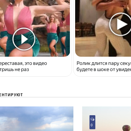
ереставая, это видео
Ролик длится пару секу
тришь не раз
будете в шоке от увид
ЕНТИРУЮТ
0