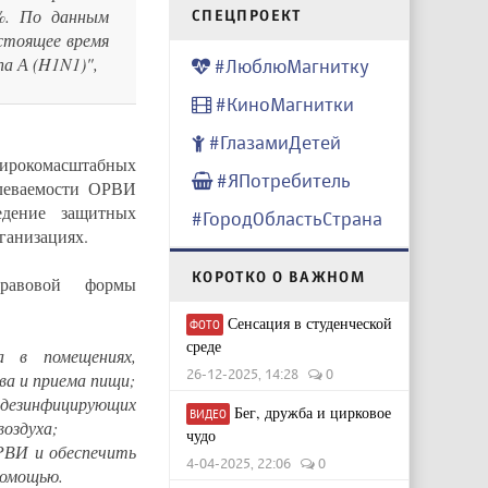
%. По данным
CПЕЦПРОЕКТ
стоящее время
па А (H1N1)",
#ЛюблюМагнитку
#КиноМагнитки
#ГлазамиДетей
комасштабных
#ЯПотребитель
олеваемости ОРВИ
едение защитных
#ГородОбластьСтрана
ганизациях.
КОРОТКО О ВАЖНОМ
правовой формы
Сенсация в студенческой
ФОТО
среде
а в помещениях,
26-12-2025, 14:28
0
ва и приема пищи;
 дезинфицирующих
Бег, дружба и цирковое
ВИДЕО
воздуха;
чудо
ОРВИ и обеспечить
4-04-2025, 22:06
0
помощью.