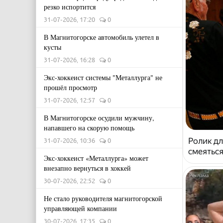
резко испортится
31-07-2026, 17:20
0
В Магнитогорске автомобиль улетел в
кусты
31-07-2026, 16:28
0
Экс-хоккеист системы "Металлурга" не
прошёл просмотр
31-07-2026, 12:57
0
В Магнитогорске осудили мужчину,
напавшего на скорую помощь
Ролик дл
31-07-2026, 10:36
0
смеяться
Экс-хоккеист «Металлурга» может
внезапно вернуться в хоккей
30-07-2026, 22:52
0
Не стало руководителя магнитогорской
управляющей компании
30-07-2026, 17:35
0