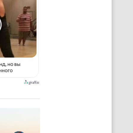
нд, но вы
енного