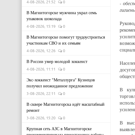
4-08-2026, 21:52
0
- обес
гигиен
В Магнитогорске мужчина украл семь
упаковок шоколада
Руково
4-08-2026, 15:19
0
рекоме
усили
В Магнитогорске помогут трудоустроиться
возмож
участникам СВО и их семьям
социал
4-08-2026, 12:26
0
В России умер молодой хоккеист
Населе
досуго
4-08-2026, 11:11
0
общест
Экс-хоккеист "Металлурга" Кузнецов
получил неожиданное предложение
В куль
3-08-2026, 22:11
0
торгов
исполь
В сквере Магнитогорска идёт масштабный
усилен
ремонт
3-08-2026, 15:20
0
В высш
Крупная сеть АЗС в Магнитогорске
выявле
прокомментировала приостановку работы