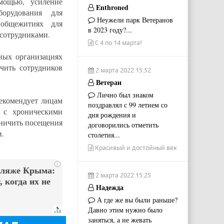
мощью, усиление
Enthroned
орудования для
Неужели парк Ветеранов
 общежитиях для
в 2023 году?...
 сотрудниками.
С 4 по 14 марта!
ных организациях
чить сотрудников
2 марта 2022 15:52
Ветеран
Лично был знаком
рекомендует лицам
поздравлял с 99 летием со
 с хроническими
дня рождения и
аничить посещения
договорились отметить
и.
столетия...
Красивый и достойный век
i
пляже Крыма:
2 марта 2022 15:25
 когда их не
Надежда
А где же вы были раньше?
Давно этим нужно было
заняться, а не жевать