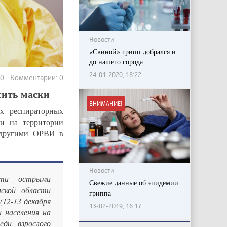
Новости
«Свиной» грипп добрался и
до нашего города
24-01-2020, 18:22
20 Комментарии: 0
сить маски
ВНИМАНИЕ!
х респираторных
и на территории
 другими ОРВИ в
Новости
сти острыми
Свежие данные об эпидемии
ской области
гриппа
(12-13 декабря
13-02-2019, 16:17
 населения на
ди взрослого