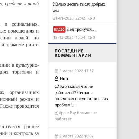
, средств личной
Желаю десять тысяч добрых
дел
21-01-2025, 22:42
0
х и социальных,
Лёд тронулся…
тых помещениях и
ВИДЕО
лении людей: по
18-12-2023, 15:34
0
ой термометрии и
ПОСЛЕДНИЕ
КОММЕНТАРИИ
нии в культурно-
ациях торговли и
2 марта 2022 17:57
Ннн
Кто сказал что не
ях, организациях
работает??? Сегодня
кционный режим и
оплачивал покупки,никаких
проблем!...
 Также проводится
Apple Pay больше не
работает
низуется раннее
ний и контроль за
2 марта 2022 16:07