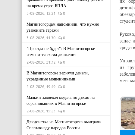
их об
на время угроз БПЛА
дезин
3-08-2026, 12:21
0
обезз
студен
Магнитогорцам напомнили, что нужно
узаконить гаражи
Руково
3-08-2026, 11:30
0
запас 
средст
"Проезда не будет": В Магнитогорске
изменится схема движения
Управл
2-08-2026, 21:32
0
из гр
В Магнитогорске вернули деньги,
заболе
украденные мошенниками
мест м
2-08-2026, 19:49
0
Малкин завоевал медаль по дзюдо на
соревнованиях в Магнитогорске
2-08-2026, 15:23
0
Дзюдоистка из Магнитогорска выиграла
Спартакиаду народов России