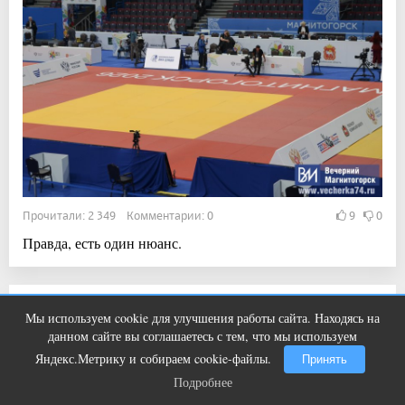
Прочитали: 2 349 Комментарии: 0
9
0
Правда, есть один нюанс.
19:57, 1 авг 2026
Мы используем cookie для улучшения работы сайта. Находясь на
Ролик из Омска: вы будете смеяться
i
Дзюдоистка из Магнитогорска выиграла
данном сайте вы соглашаетесь с тем, что мы используем
долго
Спартакиаду народов России
Яндекс.Метрику и собираем cookie-файлы.
Принять
Подробнее
Подробнее
Новости