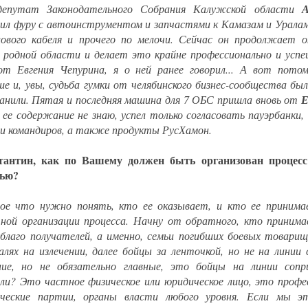
депутат Законодательного Собрания Калужской области
А
ил фуру с автоинструментом и запчастями к Камазам и Уралам,
лового кабеля и прочего по мелочи. Сейчас он продолжает 
 родной области и делает это крайне профессионально и успе
от Евгения Чепурина, я о ней ранее говорил... А вот пото
ше и, увы, судьба гумки от челябинского бизнес-сообщества было
ранили. Пятая и последняя машина для 7 ОБС пришла вновь от
Е
 ее содержание не знаю, успел только согласовать пауэрбанки,
 и командиров, а также продукты РусХамон.
тантин, как по Вашему должен быть организован процесс
ью?
ное что нужно понять, кто ее оказывает, и кто ее принима
ной организации процесса. Начну от обратного, кто принима
 благо получателей, а именно, семьи погибших боевых товарищ
алях на излечении, далее бойцы за ленточкой, но не на линии 
ние, но не обязательно главные, это бойцы на линии сопр
ли? Это частное физическое или юридическое лицо, это профе
ческие партии, органы власти любого уровня. Если мы э