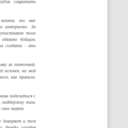
убля, сократить
 воинов, то мне
в интернете. За
участником того
обязано бойцам,
ка солдата - это
.
мку за ленточкой,
й человек, на мой
его, как правило,
ами поделиться с
ь поддержку там,
 свое знают.
е доверяет и тем
х фонды сегодня