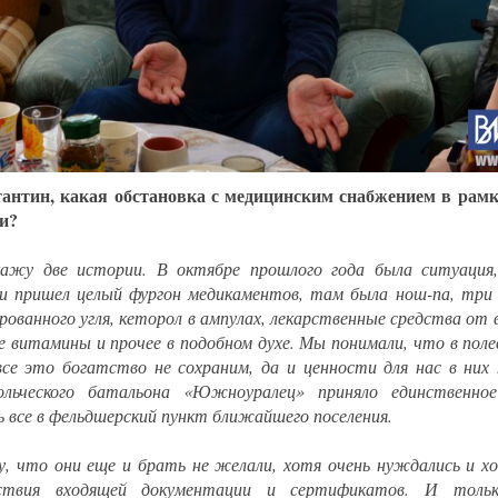
тантин, какая обстановка с медицинским снабжением в рам
и?
кажу две истории. В октябре прошлого года была ситуация
и пришел целый фургон медикаментов, там была нош-па, три 
рованного угля, кеторол в ампулах, лекарственные средства от в
е витамины и прочее в подобном духе. Мы понимали, что в поле
все это богатство не сохраним, да и ценности для нас в них
ольческого батальона «Южноуралец» приняло единственное
 все в фельдшерский пункт ближайшего поселения.
, что они еще и брать не желали, хотя очень нуждались и хо
ствия входящей документации и сертификатов. И толь