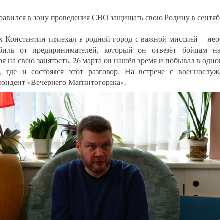
равился в зону проведения СВО защищать свою Родину в сентябр
х Константин приехал в родной город с важной миссией – нео
биль от предпринимателей, который он отвезёт бойцам на
ря на свою занятость, 26 марта он нашёл время и побывал в одно
, где и состоялся этот разговор. На встрече с военносл
пондент «Вечернего Магнитогорска».