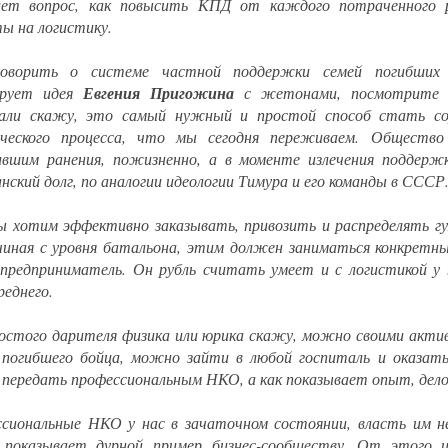
ает вопрос, как повысить КПД от каждого потраченного р
ы на логистику.
говорить о системе частной поддержки семей погибших
ирует идея
Евгения Пригожина
с жетонами, посмотрите 
али скажу, это самый нужный и простой способ стать со
ческого процесса, что мы сегодня переживаем. Общество 
вшим ранения, пожизненно, а в моменте излечения поддерж
нский долг, по аналогии идеологии Тимура и его команды в СССР
ы хотим эффективно заказывать, привозить и распределять гу
чиная с уровня батальона, этим должен заниматься конкретны
, предприниматель. Он рубль считать умеет и с логистикой у н
реднего.
остого дарителя физика или юрика скажу, можно своими актив
 погибшего бойца, можно зайти в любой госпиталь и оказат
передать профессиональным НКО, а как показывает опыт, дело
сиональные НКО у нас в зачаточном состоянии, власть им н
показывает дурной пример бизнес-сообществу. От этого и