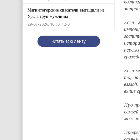
возник
затрат
Магнитогорские спасатели вытащили из
Урала труп мужчины
Если 
29-07-2026, 16:30
0
импон
госпит
читать всю ленту
истори
пережи
гражда
Если м
то, на
взгляд
выше с
Про пр
семьей
можно 
Профес
самым 