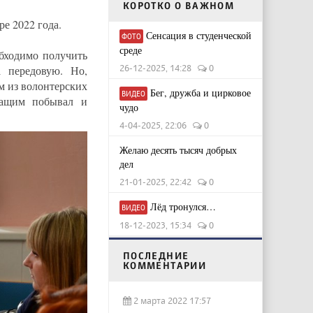
КОРОТКО О ВАЖНОМ
е 2022 года.
Сенсация в студенческой
ФОТО
среде
бходимо получить
26-12-2025, 14:28
0
 передовую. Но,
м из волонтерских
Бег, дружба и цирковое
ВИДЕО
ужащим побывал и
чудо
4-04-2025, 22:06
0
Желаю десять тысяч добрых
дел
21-01-2025, 22:42
0
Лёд тронулся…
ВИДЕО
18-12-2023, 15:34
0
ПОСЛЕДНИЕ
КОММЕНТАРИИ
2 марта 2022 17:57