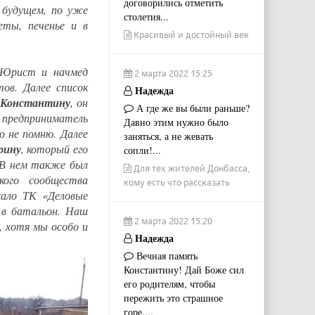
договорились отметить
 будущем, по уже
столетия...
ты, печенье и в
Красивый и достойный век
й Юрист и начмед
2 марта 2022 15:25
ов. Далее список
Надежда
 Константину
, он
А где же вы были раньше?
 предприниматель
Давно этим нужно было
о не помню. Далее
заняться, а не жевать
рину
, который его
сопли!...
 В нем также был
Для тех жителей Донбасса,
кого сообщества
кому есть что рассказать
хало ТК «Деловые
 в батальон. Наш
2 марта 2022 15:20
, хотя мы особо и
Надежда
Вечная память
Константину! Дай Боже сил
его родителям, чтобы
пережить это страшное
горе....