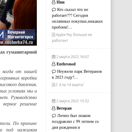
Ннн
Кто сказал что не
работает??? Сегодня
оплачивал покупки,никаких
проблем!...
Apple Pay больше не
работает
ках гуманитарной
2 марта 2022 16:07
Enthroned
, когда от нашей
Неужели парк Ветеранов
в 2023 году?...
огромных коробки
ысокого давления,
С 4 по 14 марта!
вых условиях мы и
 нет. Руководство
2 марта 2022 15:52
 верное решение
Ветеран
Лично был знаком
поздравлял с 99 летием со
тели. По причине
дня рождения и
ко под нажимом