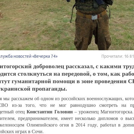
Служба новостей «Вечерка 74»
Прочитали: 16 
тогорский доброволец рассказал, с какими тру
дится столкнуться на передовой, о том, как раб
тут гуманитарной помощи в зоне проведения СВ
украинской пропаганды.
я мы расскажем об одном из российских военнослужащих, кото
СВО из-за того, что не мог равнодушно смотреть на пр
Константин Головин
детный отец
– уроженец Магнитогорска.
ителем, предпринимателем, имеет несколько дипломов о выс
келоносцем Олимпийского огня в 2014 году, работал в допи
йских играх в Сочи.