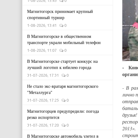
1-08-2026, 15:45
0
Магнитогорск принимает крупный
спортивный турнир
1-08-2026, 13:41
0
В Магнитогорске в общественном
транспорте украли мобильный телефон
1-08-2026, 11:07
0
В Магнитогорске стартует конкурс на
- Кон
лучший логотип к юбилею города
органи
31-07-2026, 17:31
0
Не стало экс-вратаря магнитогорского
- В ра
"Металлурга"
лично 
31-07-2026, 17:25
0
отправ
баталь
Магнитогорцев предупредили: погода
друзь
резко испортится
рестор
31-07-2026, 17:20
0
2013».
строит
В Магнитогорске автомобиль улетел в