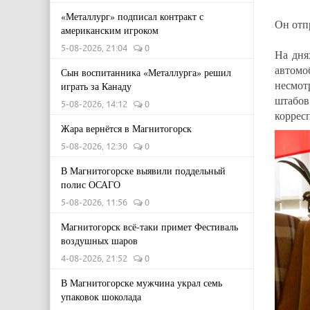
«Металлург» подписал контракт с
Он отп
американским игроком
5-08-2026, 21:04
0
На дня
автомо
Сын воспитанника «Металлурга» решил
несмот
играть за Канаду
штабов
5-08-2026, 14:12
0
коррес
Жара вернётся в Магнитогорск
5-08-2026, 12:30
0
В Магнитогорске выявили поддельный
полис ОСАГО
5-08-2026, 11:56
0
Магнитогорск всё-таки примет Фестиваль
воздушных шаров
4-08-2026, 21:52
0
В Магнитогорске мужчина украл семь
упаковок шоколада