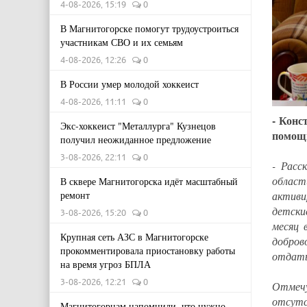
4-08-2026, 15:19
0
В Магнитогорске помогут трудоустроиться
участникам СВО и их семьям
4-08-2026, 12:26
0
В России умер молодой хоккеист
4-08-2026, 11:11
0
- Конс
Экс-хоккеист "Металлурга" Кузнецов
помощ
получил неожиданное предложение
3-08-2026, 22:11
0
- Расс
област
В сквере Магнитогорска идёт масштабный
ремонт
активи
детски
3-08-2026, 15:20
0
месяц 
Крупная сеть АЗС в Магнитогорске
добров
прокомментировала приостановку работы
отдать
на время угроз БПЛА
3-08-2026, 12:21
0
Отмечу
отсут
Магнитогорцам напомнили, что нужно