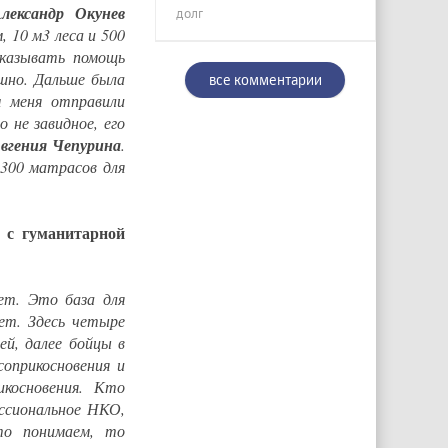
лександр Окунев
долг
 10 м3 леса и 500
оказывать помощь
шно. Дальше была
все комментарии
м меня отправили
 не завидное, его
вгения Чепурина
.
 300 матрасов для
 с гуманитарной
ет. Это база для
ет. Здесь четыре
ей, далее бойцы в
соприкосновения и
икосновения. Кто
ссиональное НКО,
то понимаем, то