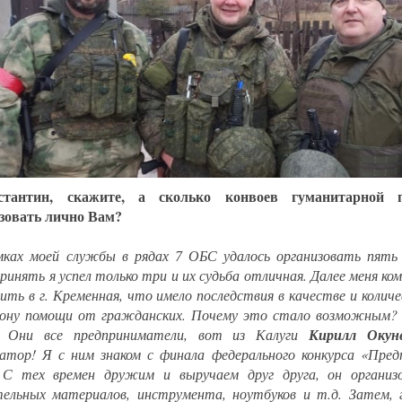
стантин, скажите, а сколько конвоев гуманитарной 
зовать лично Вам?
мках моей службы в рядах 7 ОБС удалось организовать пять 
принять я успел только три и их судьба отличная. Далее меня ко
ить в г. Кременная, что имело последствия в качестве и колич
ону помощи от гражданских. Почему это стало возможным?
я! Они все предприниматели, вот из Калуги
Кирилл Окун
атор! Я с ним знаком с финала федерального конкурса «Пред
 С тех времен дружим и выручаем друг друга, он организ
ельных материалов, инструмента, ноутбуков и т.д. Затем, гл