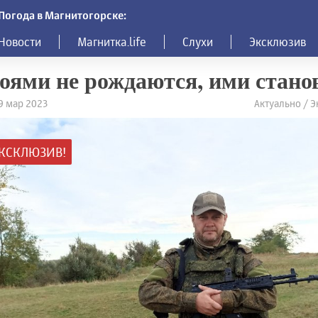
Погода в Магнитогорске:
Новости
Магнитка.life
Слухи
Эксклюзив
оями не рождаются, ими стано
29 мар 2023
Актуально / Э
КСКЛЮЗИВ!