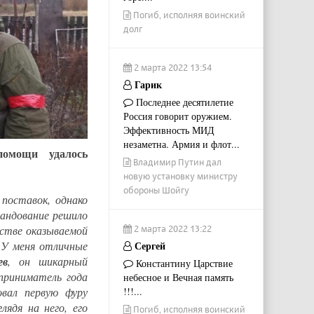
Погиб, исполняя воинский
долг
2 марта 2022 13:54
Гарик
Последнее десятилетие
Россия говорит оружием.
Эффективность МИД
незаметна. Армия и флот...
помощи удалось
Владимир Путин дал
новую установку министру
обороны Шойгу
поставок, однако
мандование решило
2 марта 2022 13:22
естве оказываемой
Сергей
 У меня отличные
ев
, он шикарный
Константину Царствие
приниматель года
небесное и Вечная память
!!!...
овал первую фуру
ядя на него, его
Погиб, исполняя воинский