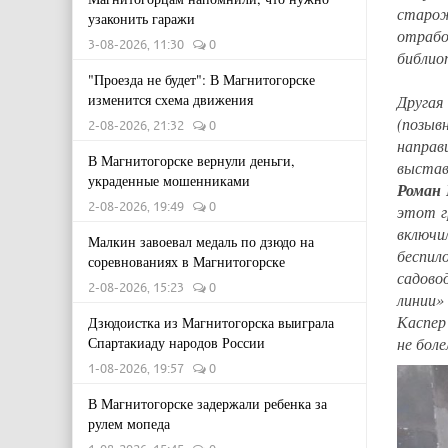
старож
узаконить гаражи
отрабо
3-08-2026, 11:30
0
библио
"Проезда не будет": В Магнитогорске
изменится схема движения
Другая
(позыв
2-08-2026, 21:32
0
направ
В Магнитогорске вернули деньги,
выстав
украденные мошенниками
Роман 
2-08-2026, 19:49
0
этот г
включи
Малкин завоевал медаль по дзюдо на
беспи
соревнованиях в Магнитогорске
садово
2-08-2026, 15:23
0
линии»
Каспер
Дзюдоистка из Магнитогорска выиграла
Спартакиаду народов России
не боле
1-08-2026, 19:57
0
В Магнитогорске задержали ребенка за
рулем мопеда