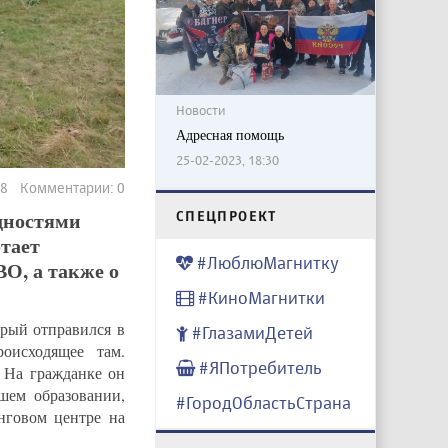
Новости
Адресная помощь
25-02-2023, 18:30
818 Комментарии: 0
дностями
CПЕЦПРОЕКТ
отает
#ЛюблюМагнитку
О, а также о
#КиноМагнитки
рый отправился в
#ГлазамиДетей
оисходящее там.
#ЯПотребитель
 На гражданке он
шем образовании,
#ГородОбластьСтрана
нговом центре на