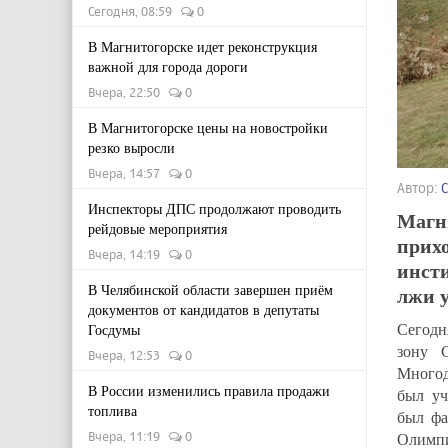
Сегодня, 08:59
0
В Магнитогорске идет реконструкция
важной для города дороги
Вчера, 22:50
0
В Магнитогорске цены на новостройки
резко выросли
Вчера, 14:57
0
Автор:
Инспекторы ДПС продолжают проводить
Магни
рейдовые мероприятия
прихо
Вчера, 14:19
0
инсти
В Челябинской области завершен приём
лжи 
документов от кандидатов в депутаты
Сегодн
Госдумы
зону 
Вчера, 12:53
0
Много
В России изменились правила продажи
был уч
топлива
был фа
Вчера, 11:19
0
Олимпи