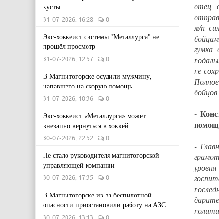
отец 
кусты
отправ
31-07-2026, 16:28
0
м/п си
Экс-хоккеист системы "Металлурга" не
бойцам
прошёл просмотр
гумка 
31-07-2026, 12:57
0
подаль
не сох
В Магнитогорске осудили мужчину,
Полное
напавшего на скорую помощь
бойцов
31-07-2026, 10:36
0
- Конс
Экс-хоккеист «Металлурга» может
помощ
внезапно вернуться в хоккей
30-07-2026, 22:52
0
- Глав
Не стало руководителя магнитогорской
грамот
управляющей компании
уровня
госпит
30-07-2026, 17:35
0
послед
В Магнитогорске из-за беспилотной
дарите
опасности приостановили работу на АЗС
полити
30-07-2026, 13:13
0