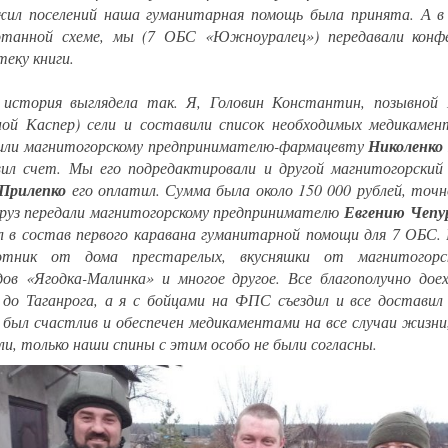
ил поселений наша гуманитарная помощь была принята. А в
танной схеме, мы (7 ОБС «Южноуралец») передавали конфе
теку книги.
 история выглядела так. Я, Головин Константин, позывно
ной Каспер) сели и составили список необходимых медикамент
или магнитогорскому предпринимателю-фармацевту
Николенко
ил счет. Мы его подредактировали и другой магнитогорский
Прилепко
его оплатил. Сумма была около 150 000 рублей, точн
руз передали магнитогорскому предпринимателю
Евгению Чепу
л в состав первого каравана гуманитарной помощи для 7 ОБС.
лотник от дома престарелых, вкусняшки от магнитогорс
дов «Ягодка-Малинка» и многое другое. Все благополучно дое
 до Таганрога, а я с бойцами на ФПС съездил и все доставил
 был счастлив и обеспечен медикаментами на все случаи жизни
ли, только наши спины с этим особо не были согласны.