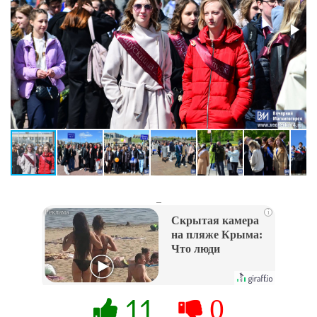
_
i
Скрытая камера
на пляже Крыма:
Что люди
вытворяют, когда
их не видят...
11
0