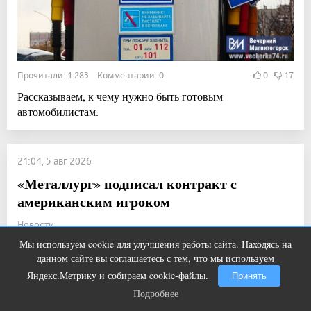
Прочитали: 1 283 Комментарии: 0
0
17
Рассказываем, к чему нужно быть готовым
автомобилистам.
21:04, 5 авг 2026
«Металлург» подписал контракт с
американским игроком
Новости
Мы используем cookie для улучшения работы сайта. Находясь на
Что стало причиной громкого
i
данном сайте вы соглашаетесь с тем, что мы используем
взрыва в Москве 7 августа
Яндекс.Метрику и собираем cookie-файлы.
Принять
Подробнее
Подробнее