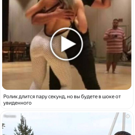
Ролик длится пару секунд, но вы будете в шоке от
увиденного
i