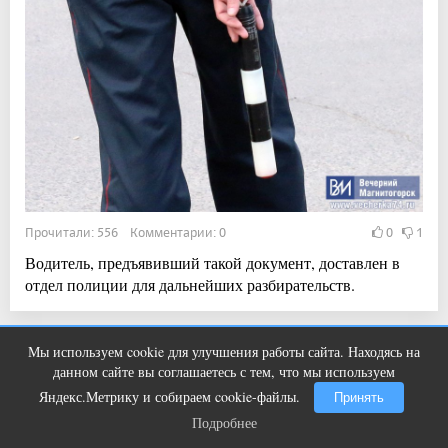
Прочитали: 556 Комментарии: 0
0
1
Водитель, предъявивший такой документ, доставлен в
отдел полиции для дальнейших разбирательств.
Мы используем cookie для улучшения работы сайта. Находясь на
21:52, 4 авг 2026
Что стало причиной громкого
i
данном сайте вы соглашаетесь с тем, что мы используем
взрыва в Москве 7 августа
Магнитогорск всё-таки примет Фестиваль
Яндекс.Метрику и собираем cookie-файлы.
Принять
воздушных шаров
Подробнее
Подробнее
Новости