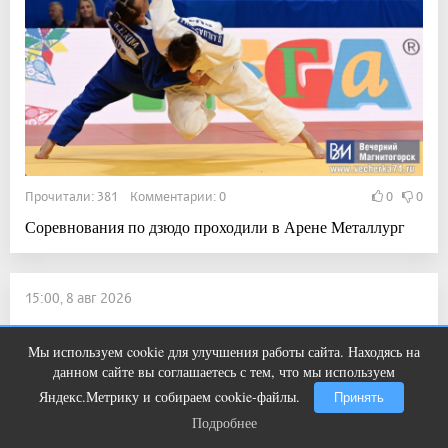
Прочитали: 381 Комментарии: 0
0
0
Соревнования по дзюдо проходили в Арене Металлург
15:00, 8 авг 2026
Художница из Магнитогорска примет
участие во Всероссийском пленэре
Мы используем cookie для улучшения работы сайта. Находясь на
Ролик из Омска: вы будете смеяться
i
данном сайте вы соглашаетесь с тем, что мы используем
долго
акварелистов
Яндекс.Метрику и собираем cookie-файлы.
Принять
Новости
Подробнее
Подробнее