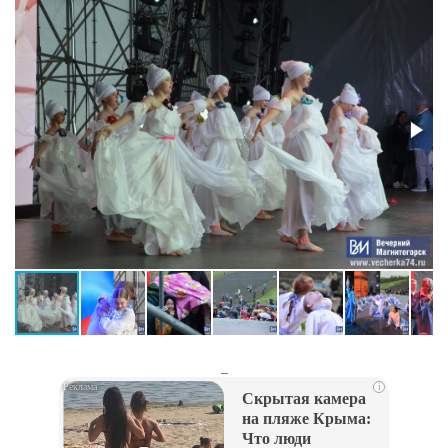
_
i
Скрытая камера
на пляже Крыма:
Что люди