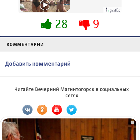
вытворяют, когда
их не видят...
28
9
КОММЕНТАРИИ
Добавить комментарий
Читайте Вечерний Магнитогорск в социальных
сетях
i