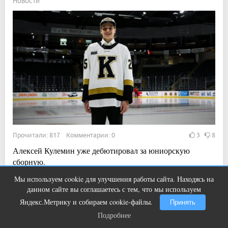
Новости
Прочитали: 817 Комментарии: 0
3
8
Алексей Кулемин уже дебютировал за юниорскую
сборную.
Мы используем cookie для улучшения работы сайта. Находясь на
Ролик из Омска: вы будете смеяться
i
данном сайте вы соглашаетесь с тем, что мы используем
долго
12:30, 5 авг 2026
Яндекс.Метрику и собираем cookie-файлы.
Принять
Жара вернётся в Магнитогорск
Подробнее
Подробнее