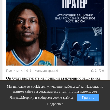
Прочитали: 1 016 Комментарии: 0
2
0
Он будет выступать на позиции атакующего защитника
Мы используем cookie для улучшения работы сайта. Находясь на
Королева вагона отожгла! Видео не
i
данном сайте вы соглашаетесь с тем, что мы используем
оставит равнодушным
14:12, 5 авг 2026
Яндекс.Метрику и собираем cookie-файлы.
Принять
Сын воспитанника «Металлурга» решил
Подробнее
Подробнее
играть за Канаду