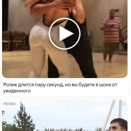
Ролик длится пару секунд, но вы будете в шоке от
увиденного
i