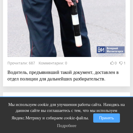
Прочитали: 687 Комментарии: 0
0
1
Водитель, предъявивший такой документ, доставлен в
отдел полиции для дальнейших разбирательств.
21:52, 4 авг 2026
Мы используем cookie для улучшения работы сайта. Находясь на
Ржу не переставая, это видео
i
Магнитогорск всё-таки примет Фестиваль
данном сайте вы соглашаетесь с тем, что мы используем
пересмотришь не раз
воздушных шаров
Яндекс.Метрику и собираем cookie-файлы.
Принять
Подробнее
Подробнее
Новости