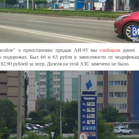
агойле" о приостановке продаж АИ-95 мы
сообщали
ранее.
о подорожал. Был 66 и 63 рубля в зависимости от модификаци
 82,90 рублей за литр. Дизеля на этой АЗС замечено не было.