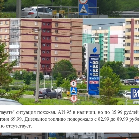
лауате" ситуация похожая. АИ-95 в наличии, но по 85,99 рублей 
тоил 69,99. Дизельное топливо подорожало с 82,99 до 89,99 руб
но отсутствует.