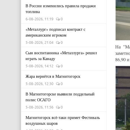
В России изменились правила продажи
топлива
6-08-2026, 11:19
0
«Металлург» подписал контракт с
американским игроком
5-08-2026, 21:04
0
На "М
Сын воспитанника «Металлурга» решил
заметн
играть за Канаду
86,90 и
5-08-2026, 14:12
0
Жара вернётся в Магнитогорск
5-08-2026, 12:30
0
В Магнитогорске выявили поддельный
полис ОСАГО
5-08-2026, 11:56
0
Магнитогорск всё-таки примет Фестиваль
воздушных шаров