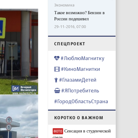
Экономика
Такое возможно? Бензин в
России подешевел
29-11-2016, 07:00
CПЕЦПРОЕКТ
#ЛюблюМагнитку
#КиноМагнитки
#ГлазамиДетей
#ЯПотребитель
#ГородОбластьСтрана
КОРОТКО О ВАЖНОМ
Сенсация в студенческой
ФОТО
среде