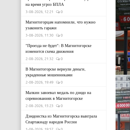
на время угроз БПЛА
3-08-2026, 12:21
0
Магнитогорцам напомнили, что нужно
узаконить гаражи
3-08-2026, 11:30
0
"Проезда не будет": В Магнитогорске
изменится схема движения
2-08-2026, 21:32
0
В Магнитогорске вернули деньги,
украденные мошенниками
2-08-2026, 19:49
0
Малкин завоевал медаль по дзюдо на
соревнованиях в Магнитогорске
2-08-2026, 15:23
0
Дзюдоистка из Магнитогорска выиграла
Спартакиаду народов России
1-08-2026, 19:57
0