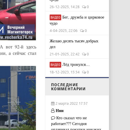
26-12-2025, 14:28
0
Бег, дружба и цирковое
ВИДЕО
чудо
4-04-2025, 22:06
0
Желаю десять тысяч добрых
 А вот 92-й здесь
дел
и, а сейчас стал
21-01-2025, 22:42
0
Лёд тронулся…
ВИДЕО
18-12-2023, 15:34
0
ПОСЛЕДНИЕ
КОММЕНТАРИИ
2 марта 2022 17:57
Ннн
Кто сказал что не
работает??? Сегодня
оплачивал покупки,никаких