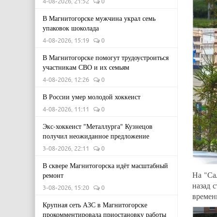
4-08-2026, 21:52
0
В Магнитогорске мужчина украл семь
упаковок шоколада
4-08-2026, 15:19
0
В Магнитогорске помогут трудоустроиться
участникам СВО и их семьям
4-08-2026, 12:26
0
В России умер молодой хоккеист
4-08-2026, 11:11
0
Экс-хоккеист "Металлурга" Кузнецов
получил неожиданное предложение
3-08-2026, 22:11
0
В сквере Магнитогорска идёт масштабный
На "Са
ремонт
назад с
3-08-2026, 15:20
0
времен
Крупная сеть АЗС в Магнитогорске
прокомментировала приостановку работы