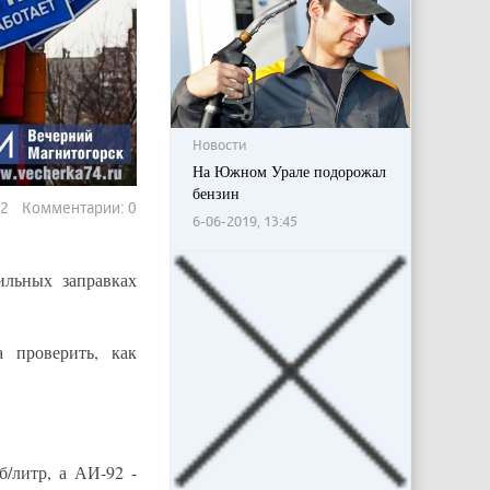
Новости
На Южном Урале подорожал
бензин
02 Комментарии: 0
6-06-2019, 13:45
ильных заправках
 проверить, как
/литр, а АИ-92 -