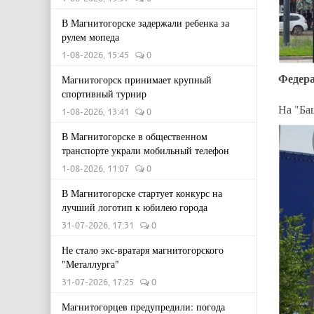
В Магнитогорске задержали ребенка за
рулем мопеда
1-08-2026, 15:45
0
Федера
Магнитогорск принимает крупный
спортивный турнир
На "Ба
1-08-2026, 13:41
0
В Магнитогорске в общественном
транспорте украли мобильный телефон
1-08-2026, 11:07
0
В Магнитогорске стартует конкурс на
лучший логотип к юбилею города
31-07-2026, 17:31
0
Не стало экс-вратаря магнитогорского
"Металлурга"
31-07-2026, 17:25
0
Магнитогорцев предупредили: погода