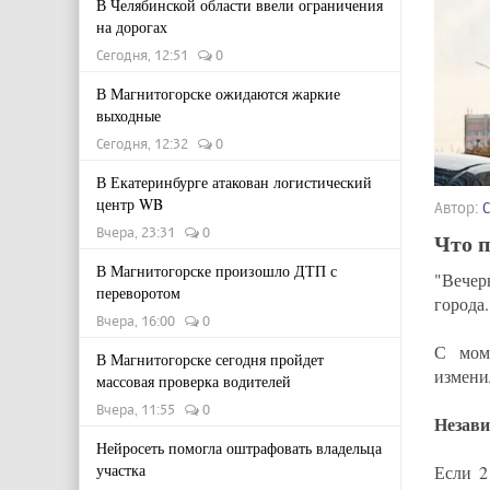
В Челябинской области ввели ограничения
на дорогах
Сегодня, 12:51
0
В Магнитогорске ожидаются жаркие
выходные
Сегодня, 12:32
0
В Екатеринбурге атакован логистический
центр WB
Автор:
Вчера, 23:31
0
Что п
В Магнитогорске произошло ДТП с
"Вечер
переворотом
города.
Вчера, 16:00
0
С мом
В Магнитогорске сегодня пройдет
измени
массовая проверка водителей
Вчера, 11:55
0
Незав
Нейросеть помогла оштрафовать владельца
участка
Если 2