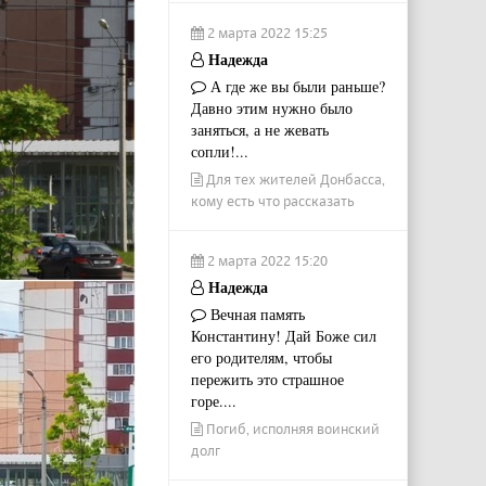
2 марта 2022 15:25
Надежда
А где же вы были раньше?
Давно этим нужно было
заняться, а не жевать
сопли!...
Для тех жителей Донбасса,
кому есть что рассказать
2 марта 2022 15:20
Надежда
Вечная память
Константину! Дай Боже сил
его родителям, чтобы
пережить это страшное
горе....
Погиб, исполняя воинский
долг