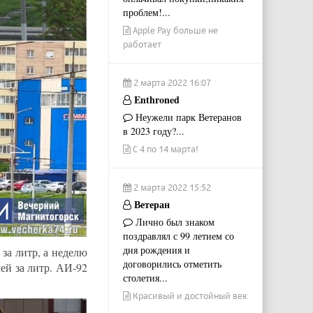
проблем!...
Apple Pay больше не
работает
2 марта 2022 16:07
Enthroned
Неужели парк Ветеранов
в 2023 году?...
С 4 по 14 марта!
2 марта 2022 15:52
Ветеран
Лично был знаком
поздравлял с 99 летием со
дня рождения и
за литр, а неделю
договорились отметить
лей за литр. АИ-92
столетия...
Красивый и достойный век