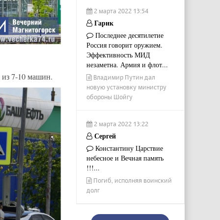
2 марта 2022 13:54
Гарик
Последнее десятилетие
Россия говорит оружием.
Эффективность МИД
незаметна. Армия и флот...
 из 7-10 машин.
Владимир Путин дал
новую установку министру
обороны Шойгу
2 марта 2022 13:22
Сергей
Константину Царствие
небесное и Вечная память
!!!...
Погиб, исполняя воинский
долг