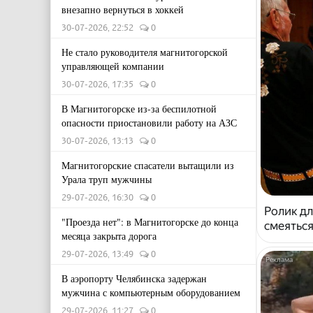
внезапно вернуться в хоккей
30-07-2026, 22:52
0
Не стало руководителя магнитогорской
управляющей компании
30-07-2026, 17:35
0
В Магнитогорске из-за беспилотной
опасности приостановили работу на АЗС
30-07-2026, 13:13
0
Магнитогорские спасатели вытащили из
Урала труп мужчины
29-07-2026, 16:30
0
Ролик дл
"Проезда нет": в Магнитогорске до конца
смеяться
месяца закрыта дорога
29-07-2026, 13:49
0
В аэропорту Челябинска задержан
мужчина с компьютерным оборудованием
29-07-2026, 11:27
0