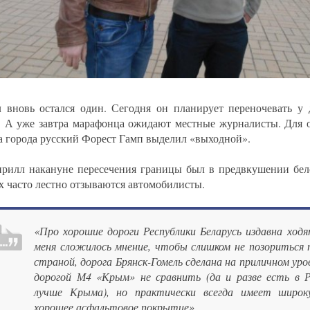
 вновь остался один. Сегодня он планирует переночевать у 
. А уже завтра марафонца ожидают местные журналисты. Для 
а города русский Форест Гамп выделил «выходной».
рилл накануне пересечения границы был в предвкушении бело
х часто лестно отзываются автомобилисты.
«Про хорошие дороги Республики Беларусь издавна ходя
меня сложилось мнение, чтобы слишком не позориться п
страной, дорога Брянск-Гомель сделана на приличном уров
дорогой М4 «Крым» не сравнить (да и разве есть в 
лучше Крыма), но практически всегда имеет широк
хорошее асфальтовое покрытие»,