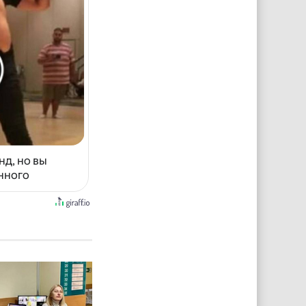
нд, но вы
енного