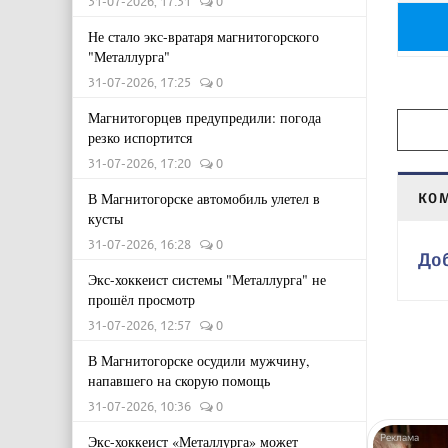
31-07-2026, 17:31
0
Не стало экс-вратаря магнитогорского
"Металлурга"
31-07-2026, 17:25
0
Магнитогорцев предупредили: погода
резко испортится
31-07-2026, 17:20
0
В Магнитогорске автомобиль улетел в
КО
кусты
31-07-2026, 16:28
0
До
Экс-хоккеист системы "Металлурга" не
прошёл просмотр
31-07-2026, 12:57
0
В Магнитогорске осудили мужчину,
напавшего на скорую помощь
31-07-2026, 10:36
0
Экс-хоккеист «Металлурга» может