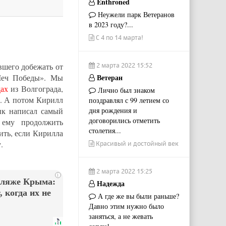
Enthroned
Неужели парк Ветеранов
в 2023 году?...
С 4 по 14 марта!
2 марта 2022 15:52
шего добежать от
Ветеран
«Меч Победы». Мы
ах
из Волгограда,
Лично был знаком
у. А потом Кирилл
поздравлял с 99 летием со
дня рождения и
ик написал самый
договорились отметить
ему продолжить
столетия...
ить, если Кирилла
.
Красивый и достойный век
2 марта 2022 15:25
i
пляже Крыма:
Надежда
 когда их не
А где же вы были раньше?
Давно этим нужно было
заняться, а не жевать