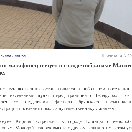
Оксана Ладова
Прочитали: 5 4
ня марафонец ночует в городе-побратиме Магни
е.
не путешественник останавливался в небольшом поселении
дний населённый пункт перед границей с Беларусью. Та
тился со студентами филиала брянского промышленн
страция поселения помогла путешественнику с жильём.
ануне Кирилл встретился в городе Клинцы с велолюби
новым. Молодой человек вместе с другом решил этим летом ус