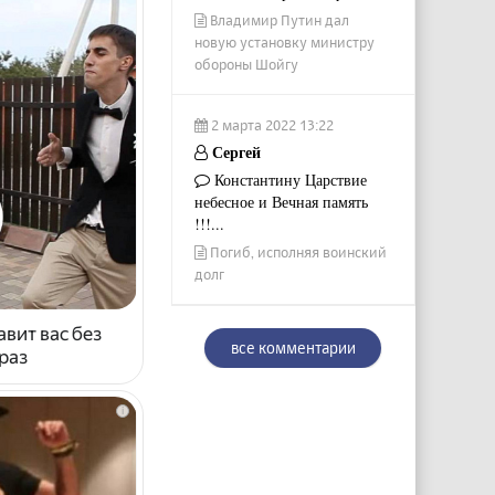
Владимир Путин дал
новую установку министру
обороны Шойгу
2 марта 2022 13:22
Сергей
Константину Царствие
небесное и Вечная память
!!!...
Погиб, исполняя воинский
долг
авит вас без
все комментарии
раз
i