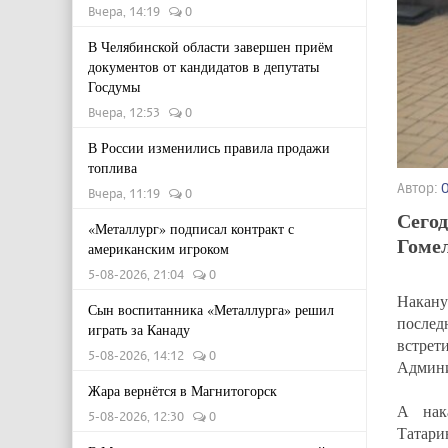
Вчера, 14:19
0
В Челябинской области завершен приём
документов от кандидатов в депутаты
Госдумы
Вчера, 12:53
0
В России изменились правила продажи
топлива
Автор:
Вчера, 11:19
0
Сегод
«Металлург» подписал контракт с
Гомел
американским игроком
5-08-2026, 21:04
0
Накану
Сын воспитанника «Металлурга» решил
после
играть за Канаду
встре
5-08-2026, 14:12
0
Админи
Жара вернётся в Магнитогорск
А нак
5-08-2026, 12:30
0
Татари