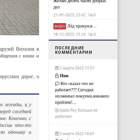
Желаю десять тысяч добрых
дел
21-01-2025, 22:42
0
Лёд тронулся…
ВИДЕО
18-12-2023, 15:34
0
ПОСЛЕДНИЕ
друзей Виталия в
КОММЕНТАРИИ
общения с ними и
2 марта 2022 17:57
Ннн
русских дорог, о
Кто сказал что не
работает??? Сегодня
оплачивал покупки,никаких
проблем!...
т легенды, и у
Apple Pay больше не
еред соседней
работает
не. Конечно, с
России что-то
ую обочину и
2 марта 2022 16:07