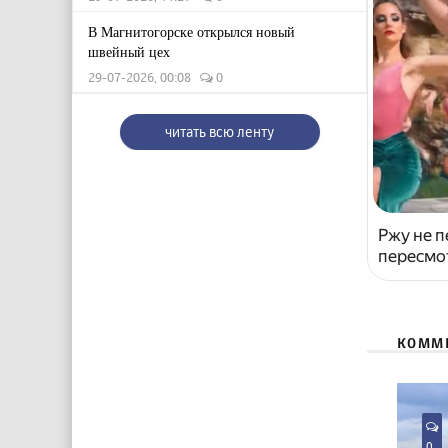
В Магнитогорске открылся новый
швейный цех
29-07-2026, 00:08
0
читать всю ленту
Ржу не п
пересмо
КОММ
0