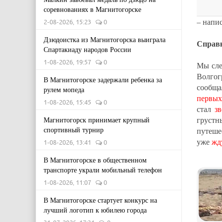
соревнованиях в Магнитогорске
– напи
2-08-2026, 15:23
0
Дзюдоистка из Магнитогорска выиграла
Справ
Спартакиаду народов России
1-08-2026, 19:57
0
Мы сле
Волгог
В Магнитогорске задержали ребенка за
сообщ
рулем мопеда
первых
1-08-2026, 15:45
0
стал
зв
груст
Магнитогорск принимает крупный
спортивный турнир
путеше
уже
жд
1-08-2026, 13:41
0
В Магнитогорске в общественном
транспорте украли мобильный телефон
1-08-2026, 11:07
0
В Магнитогорске стартует конкурс на
лучший логотип к юбилею города