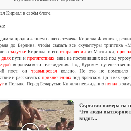
сал Кирилл в своём блоге.
ка:
дим за продвижением нашего земляка Кирилла Фронюка, решив
рада до Берлина, чтобы связать все скульптуры триптиха 
али о
задумке
Кирилла, о его
отправлении
из Магнитки,
провод
 днях
пути и
препятствиях
, едва не поставивших всё под угроз
ездой
воронежского телевидения. Под Курском путешественн
ный пост: он
травмировал
колено. Но это не помешало 
ствие и рассказать о
приключениях
под Брянском. Да и как брос
ут
в Польше. Перед Беларусью Кирилл неожиданно
попал
в зиму
Скрытая камера на 
Что люди вытворяют,
видят...