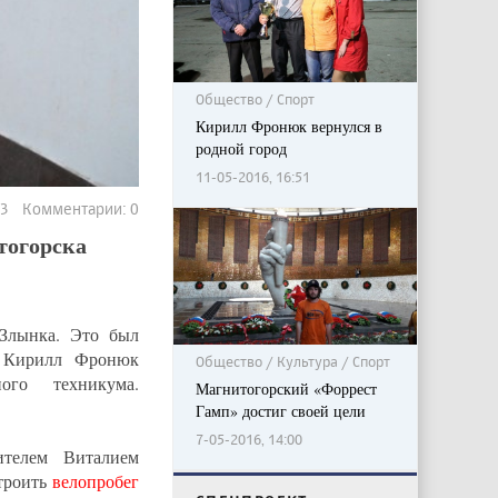
Общество / Спорт
Кирилл Фронюк вернулся в
родной город
11-05-2016, 16:51
53 Комментарии: 0
тогорска
 Злынка. Это был
м Кирилл Фронюк
Общество / Культура / Спорт
ого техникума.
Магнитогорский «Форрест
Гамп» достиг своей цели
7-05-2016, 14:00
телем Виталием
троить
велопробег