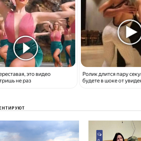
ереставая, это видео
Ролик длится пару секу
тришь не раз
будете в шоке от увид
ЕНТИРУЮТ
0