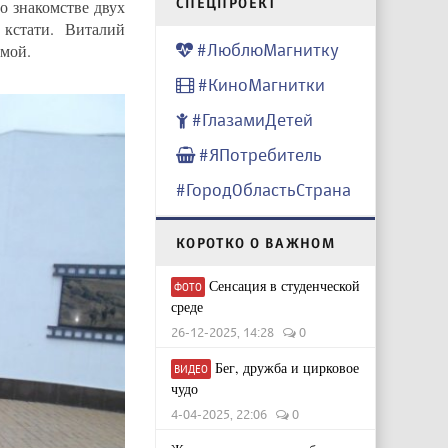
CПЕЦПРОЕКТ
о знакомстве двух
 кстати. Виталий
#ЛюблюМагнитку
омой.
#КиноМагнитки
#ГлазамиДетей
#ЯПотребитель
#ГородОбластьСтрана
КОРОТКО О ВАЖНОМ
Сенсация в студенческой
ФОТО
среде
26-12-2025, 14:28
0
Бег, дружба и цирковое
ВИДЕО
чудо
4-04-2025, 22:06
0