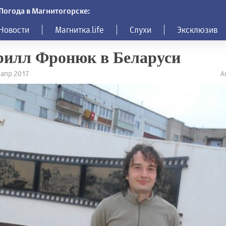
Погода в Магнитогорске:
Новости
Магнитка.life
Слухи
Эксклюзив
рилл Фронюк в Беларуси
3 апр 2017
А