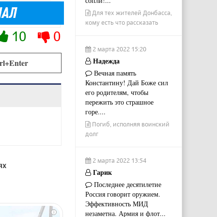
сопли!...
Для тех жителей Донбасса,
кому есть что рассказать
10
0
2 марта 2022 15:20
Надежда
rl+Enter
Вечная память
Константину! Дай Боже сил
его родителям, чтобы
пережить это страшное
горе....
Погиб, исполняя воинский
долг
2 марта 2022 13:54
ях
Гарик
Последнее десятилетие
Россия говорит оружием.
Эффективность МИД
незаметна. Армия и флот...
i