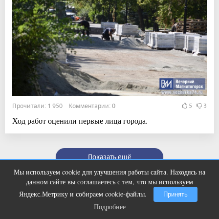
Прочитали: 1 950 Комментарии: 0
5
3
Ход работ оценили первые лица города.
Показать ещё
Мы используем cookie для улучшения работы сайта. Находясь на
Ржу не переставая, это видео
i
данном сайте вы соглашаетесь с тем, что мы используем
пересмотришь не раз
Яндекс.Метрику и собираем cookie-файлы.
Принять
Подробнее
Подробнее
Полное или частичное воспроизведении материалов интернет-журнала «Вечерний