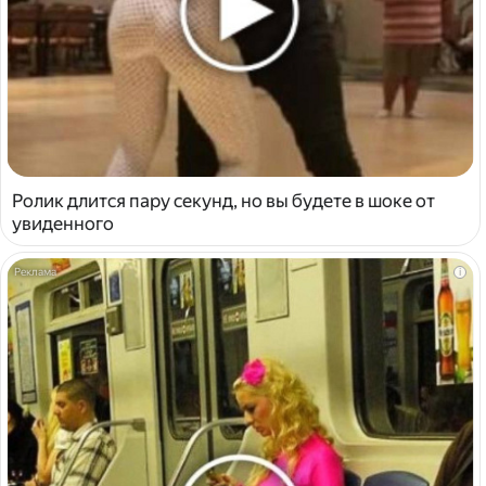
Ролик длится пару секунд, но вы будете в шоке от
увиденного
i