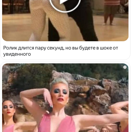
Ролик длится пару секунд, но вы будете в шоке от
увиденного
i