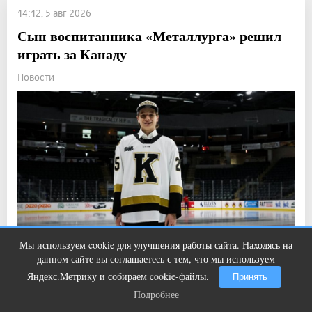
14:12, 5 авг 2026
Сын воспитанника «Металлурга» решил
играть за Канаду
Новости
Мы используем cookie для улучшения работы сайта. Находясь на
Этот танец невесты оставит вас без
i
данном сайте вы соглашаетесь с тем, что мы используем
слов! Пересмотрела 10 раз
Прочитали: 1 161 Комментарии: 0
3
10
Яндекс.Метрику и собираем cookie-файлы.
Принять
Алексей Кулемин уже дебютировал за юниорскую
Подробнее
Подробнее
сборную.