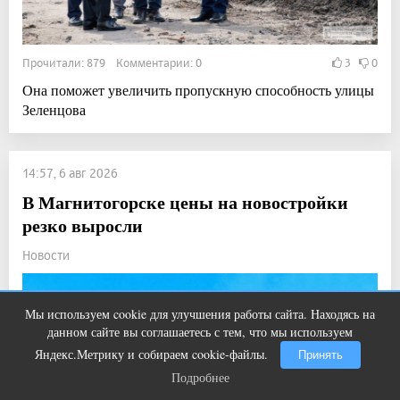
Прочитали: 879 Комментарии: 0
3
0
Она поможет увеличить пропускную способность улицы
Зеленцова
14:57, 6 авг 2026
В Магнитогорске цены на новостройки
резко выросли
Новости
Мы используем cookie для улучшения работы сайта. Находясь на
Ржу не переставая, это видео
i
данном сайте вы соглашаетесь с тем, что мы используем
пересмотришь не раз
Яндекс.Метрику и собираем cookie-файлы.
Принять
Подробнее
Подробнее