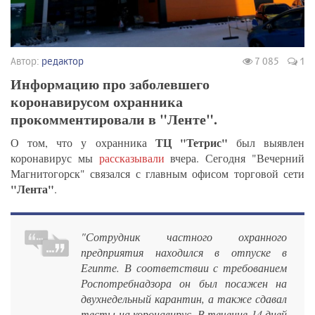
Автор:
редактор
7 085
1
Информацию про заболевшего
коронавирусом охранника
прокомментировали в "Ленте".
ТЦ "Тетрис"
О том, что у охранника
был выявлен
коронавирус мы
рассказывали
вчера. Сегодня "Вечерний
Магнитогорск" связался с главным офисом торговой сети
"Лента"
.
"Сотрудник частного охранного
предприятия находился в отпуске в
Египте. В соответствии с требованием
Роспотребнадзора он был посажен на
двухнедельный карантин, а также сдавал
тесты на коронавирус. В течение 14 дней