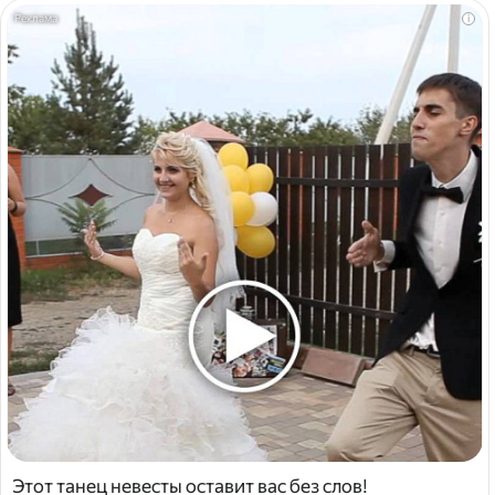
i
Этот танец невесты оставит вас без слов!