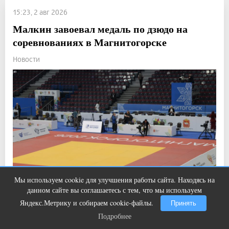
15:23, 2 авг 2026
Малкин завоевал медаль по дзюдо на
соревнованиях в Магнитогорске
Новости
Мы используем cookie для улучшения работы сайта. Находясь на
Ролик из Омска: вы будете смеяться
i
данном сайте вы соглашаетесь с тем, что мы используем
долго
Яндекс.Метрику и собираем cookie-файлы.
Принять
Подробнее
Прочитали: 2 358 Комментарии: 0
9
0
Подробнее