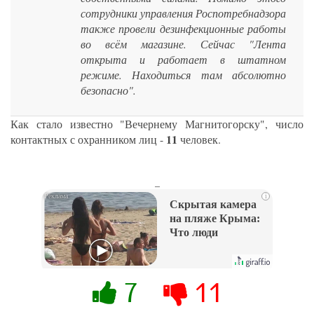
сотрудники управления Роспотребнадзора
также провели дезинфекционные работы
во всём магазине. Сейчас "Лента
открыта и работает в штатном
режиме. Находиться там абсолютно
безопасно".
Как стало известно "Вечернему Магнитогорску", число
11
контактных с охранником лиц -
человек.
_
i
Скрытая камера
на пляже Крыма:
Что люди
вытворяют, когда
их не видят...
7
11