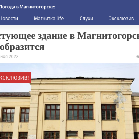
Погода в Магнитогорске:
Новости
Магнитка.life
Слухи
Эксклюзив
тующее здание в Магнитогорс
образится
7 ноя 2022
Э
КСКЛЮЗИВ!