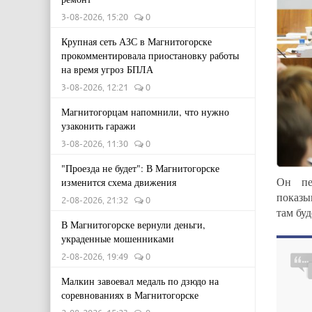
3-08-2026, 15:20
0
Крупная сеть АЗС в Магнитогорске
прокомментировала приостановку работы
на время угроз БПЛА
3-08-2026, 12:21
0
Магнитогорцам напомнили, что нужно
узаконить гаражи
3-08-2026, 11:30
0
"Проезда не будет": В Магнитогорске
Он пе
изменится схема движения
показы
2-08-2026, 21:32
0
там буд
В Магнитогорске вернули деньги,
украденные мошенниками
2-08-2026, 19:49
0
Малкин завоевал медаль по дзюдо на
соревнованиях в Магнитогорске