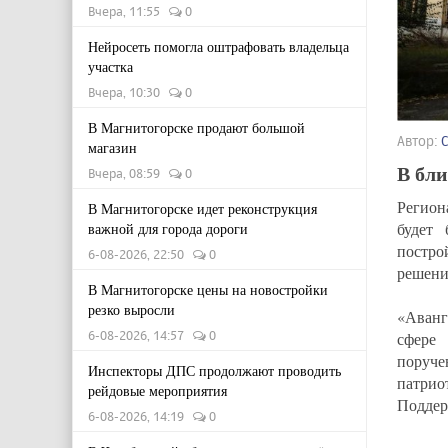
Вчера, 11:55
0
Нейросеть помогла оштрафовать владельца
участка
Вчера, 10:30
0
В Магнитогорске продают большой
Автор:
магазин
В бли
Вчера, 08:59
0
Регион
В Магнитогорске идет реконструкция
будет 
важной для города дороги
постро
6-08-2026, 22:50
0
решени
В Магнитогорске цены на новостройки
резко выросли
«Аванг
6-08-2026, 14:57
0
сфере 
поруч
Инспекторы ДПС продолжают проводить
патрио
рейдовые мероприятия
Поддер
6-08-2026, 14:19
0