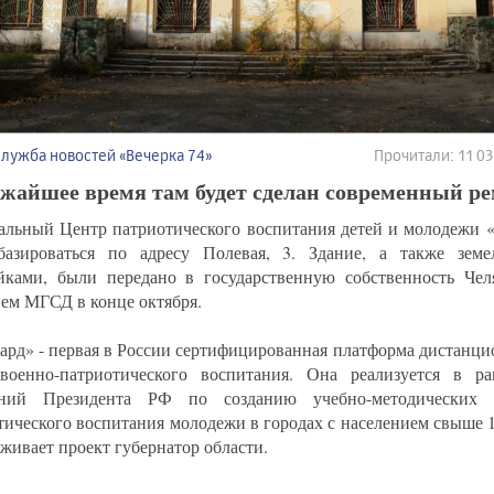
Служба новостей «Вечерка 74»
Прочитали: 11 
жайшее время там будет сделан современный ре
альный Центр патриотического воспитания детей и молодежи «
базироваться по адресу Полевая, 3. Здание, а также зем
йками, были передано в государственную собственность Чел
ем МГСД в конце октября.
ард» - первая в России сертифицированная платформа дистанци
военно-патриотического воспитания. Она реализуется в р
ений Президента РФ по созданию учебно-методических 
тического воспитания молодежи в городах с населением свыше 1
живает проект губернатор области.