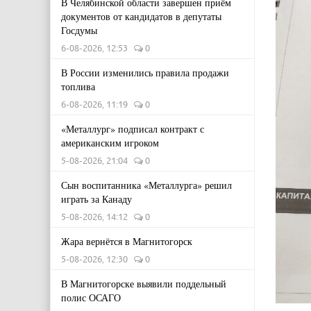
В Челябинской области завершен приём
документов от кандидатов в депутаты
Госдумы
6-08-2026, 12:53
0
В России изменились правила продажи
топлива
6-08-2026, 11:19
0
«Металлург» подписал контракт с
американским игроком
5-08-2026, 21:04
0
Сын воспитанника «Металлурга» решил
играть за Канаду
5-08-2026, 14:12
0
Жара вернётся в Магнитогорск
5-08-2026, 12:30
0
В Магнитогорске выявили поддельный
полис ОСАГО