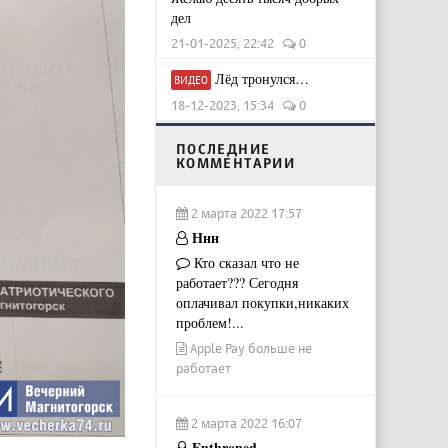
дел
21-01-2025, 22:42
0
Лёд тронулся…
ВИДЕО
18-12-2023, 15:34
0
ПОСЛЕДНИЕ
КОММЕНТАРИИ
2 марта 2022 17:57
Ннн
Кто сказал что не
работает??? Сегодня
оплачивал покупки,никаких
проблем!...
Apple Pay больше не
работает
2 марта 2022 16:07
Enthroned