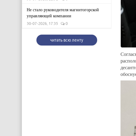
Не стало руководителя магнитогорской
управляющей компании
30-07-2026, 17:35
0
читать всю ленту
Соглас
распо
десан
обосну