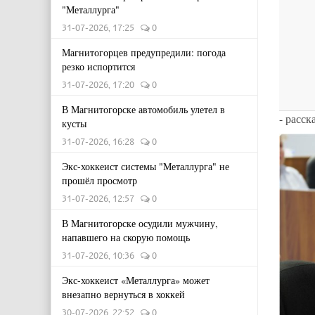
"Металлурга"
31-07-2026, 17:25
0
Магнитогорцев предупредили: погода
резко испортится
31-07-2026, 17:20
0
В Магнитогорске автомобиль улетел в
- расск
кусты
31-07-2026, 16:28
0
Экс-хоккеист системы "Металлурга" не
прошёл просмотр
31-07-2026, 12:57
0
В Магнитогорске осудили мужчину,
напавшего на скорую помощь
31-07-2026, 10:36
0
Экс-хоккеист «Металлурга» может
внезапно вернуться в хоккей
30-07-2026, 22:52
0