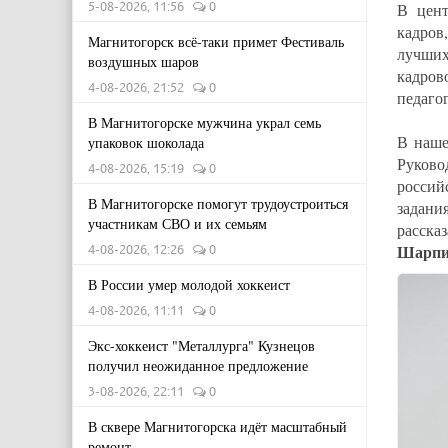
5-08-2026, 11:56
0
В цент
кадров
Магнитогорск всё-таки примет Фестиваль
лучших
воздушных шаров
кадров
4-08-2026, 21:52
0
педагог
В Магнитогорске мужчина украл семь
В наше
упаковок шоколада
Руково
4-08-2026, 15:19
0
россий
В Магнитогорске помогут трудоустроиться
задани
участникам СВО и их семьям
расска
Шарпи
4-08-2026, 12:26
0
В России умер молодой хоккеист
4-08-2026, 11:11
0
Экс-хоккеист "Металлурга" Кузнецов
получил неожиданное предложение
3-08-2026, 22:11
0
В сквере Магнитогорска идёт масштабный
ремонт