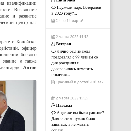
ния квалификации
Неужели парк Ветеранов
ности. Выявление
в 2023 году?...
ание и развитие
С 4 по 14 марта!
ческий центр для
2 марта 2022 15:52
рске и Копейске.
Ветеран
действий, офицер
Лично был знаком
полнении боевого
поздравлял с 99 летием со
 здание, а также
дня рождения и
Антон
«Авангард»
договорились отметить
столетия...
Красивый и достойный век
2 марта 2022 15:25
Надежда
А где же вы были раньше?
Давно этим нужно было
заняться, а не жевать
сопли!...