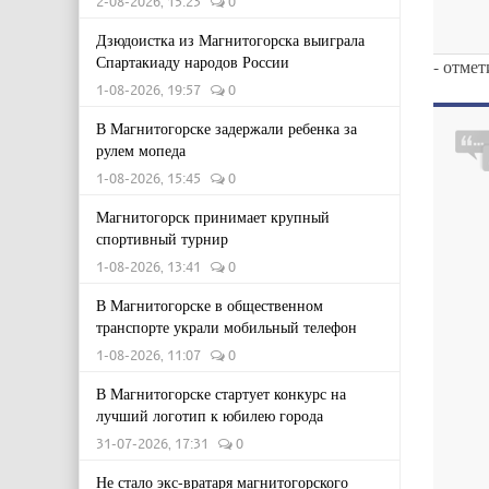
2-08-2026, 15:23
0
Дзюдоистка из Магнитогорска выиграла
Спартакиаду народов России
- отме
1-08-2026, 19:57
0
В Магнитогорске задержали ребенка за
рулем мопеда
1-08-2026, 15:45
0
Магнитогорск принимает крупный
спортивный турнир
1-08-2026, 13:41
0
В Магнитогорске в общественном
транспорте украли мобильный телефон
1-08-2026, 11:07
0
В Магнитогорске стартует конкурс на
лучший логотип к юбилею города
31-07-2026, 17:31
0
Не стало экс-вратаря магнитогорского