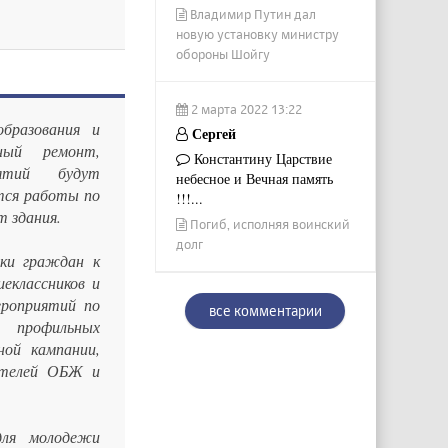
Владимир Путин дал
новую установку министру
обороны Шойгу
2 марта 2022 13:22
бразования и
Сергей
ный ремонт,
Константину Царствие
нятий будут
небесное и Вечная память
тся работы по
!!!...
 здания.
Погиб, исполняя воинский
долг
ки граждан к
еклассников и
ероприятий по
все комментарии
профильных
ной кампании,
ателей ОБЖ и
для молодежи