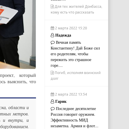
Для тех жителей Донбасса,
кому есть что рассказать
2 марта 2022 15:20
Надежда
Вечная память
Константину! Дай Боже сил
его родителям, чтобы
пережить это страшное
горе....
Погиб, исполняя воинский
проект, который
долг
ось выяснить, что
2 марта 2022 13:54
Гарик
ска, области и
Последнее десятилетие
атных метров.
Россия говорит оружием.
 и внутри, и
Эффективность МИД
незаметна. Армия и флот...
борудованием.