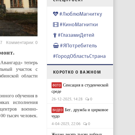
#ЛюблюМагнитку
#КиноМагнитки
#ГлазамиДетей
037 Комментарии: 0
#ЯПотребитель
монт.
#ГородОбластьСтрана
Авангард» теперь
ельный участок с
КОРОТКО О ВАЖНОМ
ябинской области
Сенсация в студенческой
ФОТО
среде
онного обучения в
26-12-2025, 14:28
0
амках исполнения
центров военно-
Бег, дружба и цирковое
ВИДЕО
00 тысяч человек.
чудо
4-04-2025, 22:06
0
Желаю десять тысяч добрых