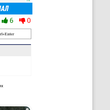
6
0
rl+Enter
ях
i