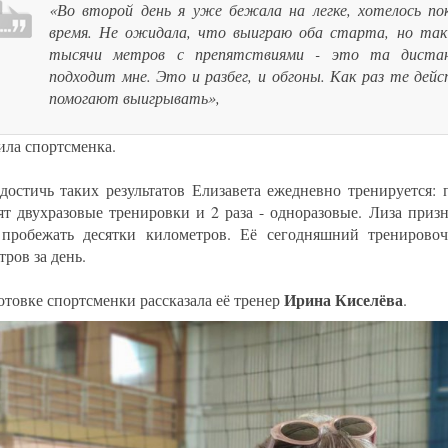
«Во второй день я уже бежала на легке, хотелось по
время. Не ожидала, что выиграю оба старта, но так 
тысячи метров с препятствиями - это та дистан
подходит мне. Это и разбег, и обгоны. Как раз те дей
помогают выигрывать»,
ила спортсменка.
достичь таких результатов Елизавета ежедневно тренируется: 
ят двухразовые тренировки и 2 раза - одноразовые. Лиза призна
пробежать десятки километров. Её сегодняшний тренирово
ров за день.
Ирина Киселёва
отовке спортсменки рассказала её тренер
.