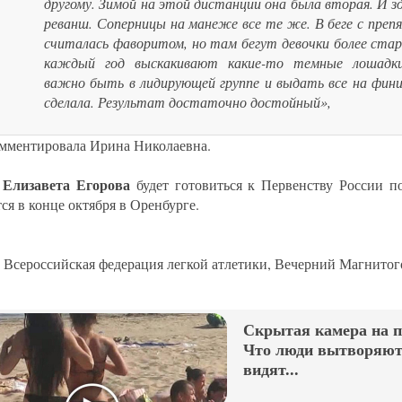
другому. Зимой на этой дистанции она была вторая. И з
реванш. Соперницы на манеже все те же. В беге с преп
считалась фаворитом, но там бегут девочки более стар
каждый год выскакивают какие-то темные лошадки
важно быть в лидирующей группе и выдать все на фини
сделала. Результат достаточно достойный»,
омментировала Ирина Николаевна.
Елизавета Егорова
ь
будет готовиться к Первенству России п
ся в конце октября в Оренбурге.
Всероссийская федерация легкой атлетики, Вечерний Магнитог
Скрытая камера на 
Что люди вытворяют,
видят...