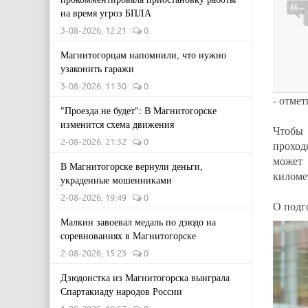
на время угроз БПЛА
3-08-2026, 12:21
0
Магнитогорцам напомнили, что нужно
узаконить гаражи
3-08-2026, 11:30
0
- отмет
"Проезда не будет": В Магнитогорске
изменится схема движения
Чтобы 
2-08-2026, 21:32
0
проход
может 
В Магнитогорске вернули деньги,
километ
украденные мошенниками
2-08-2026, 19:49
0
О подг
Малкин завоевал медаль по дзюдо на
соревнованиях в Магнитогорске
2-08-2026, 15:23
0
Дзюдоистка из Магнитогорска выиграла
Спартакиаду народов России