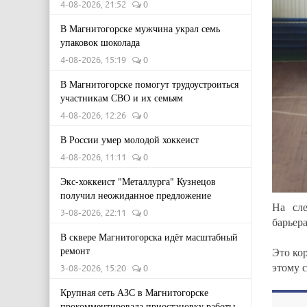
4-08-2026, 21:52
0
В Магнитогорске мужчина украл семь
упаковок шоколада
4-08-2026, 15:19
0
В Магнитогорске помогут трудоустроиться
участникам СВО и их семьям
4-08-2026, 12:26
0
В России умер молодой хоккеист
4-08-2026, 11:11
0
Экс-хоккеист "Металлурга" Кузнецов
получил неожиданное предложение
На сл
3-08-2026, 22:11
0
барьера
В сквере Магнитогорска идёт масштабный
ремонт
Это ко
этому с
3-08-2026, 15:20
0
Крупная сеть АЗС в Магнитогорске
прокомментировала приостановку работы