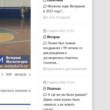
Неужели парк Ветеранов
в 2023 году?...
С 4 по 14 марта!
2 марта 2022 15:52
Ветеран
Лично был знаком
поздравлял с 99 летием со
дня рождения и
договорились отметить
столетия...
Красивый и достойный век
 3 000 метров с
2 марта 2022 15:25
Надежда
товилась именно к
А где же вы были раньше?
Давно этим нужно было
заняться, а не жевать
сопли!...