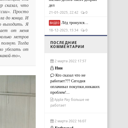
р сказал, что
дел
ссии». Просто
21-01-2025, 22:42
0
ла до конца. И
Лёд тронулся…
о выходить. Я
ВИДЕО
нает от меня
18-12-2023, 15:34
0
колько метров
полную. Тогда
ПОСЛЕДНИЕ
КОММЕНТАРИИ
ло убегать от
какой-то»,
2 марта 2022 17:57
Ннн
Кто сказал что не
работает??? Сегодня
оплачивал покупки,никаких
проблем!...
Apple Pay больше не
работает
2 марта 2022 16:07
Enthroned