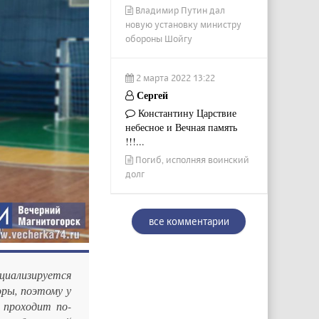
Владимир Путин дал
новую установку министру
обороны Шойгу
2 марта 2022 13:22
Сергей
Константину Царствие
небесное и Вечная память
!!!...
Погиб, исполняя воинский
долг
все комментарии
циализируется
оры, поэтому у
 проходит по-