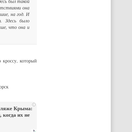
десь был такой
ятствиями она
шие, на год. И
. Здесь было
ше, что она и
о кроссу, который
орск
i
пляже Крыма:
 когда их не