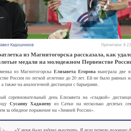
Павел Кадошников
Прочитали: 8 
атлетка из Магнитогорска рассказала, как удал
олотые медали на молодежном Первенстве Росси
Елизавета Егорова
менка из Магнитогорска
выиграла две з
стве России по легкой атлетике до 20 лет. Ей не было равных н
, а также на аналогичной дистанции с барьерами.
ый соревновательный день Елизавета на «гладкой» дистанц
Сусанну Хаджиеву
ницу
из Сатки на несколько десятых се
ем за обидное поражение на «Зимней России».
«У меня была задача выиграть. Я вела первую половину 