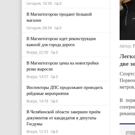
Сегодня, 10:30
0
В Магнитогорске продают большой
магазин
Сегодня, 08:59
0
В Магнитогорске идет реконструкция
важной для города дороги
Автор:
Вчера, 22:50
0
Легко
две з
В Магнитогорске цены на новостройки
резко выросли
Спортс
Вчера, 14:57
0
Первен
метров
Инспекторы ДПС продолжают проводить
рейдовые мероприятия
В перв
Вчера, 14:19
0
сопер
В Челябинской области завершен приём
реванш
документов от кандидатов в депутаты
Госдумы
Вчера, 12:53
0