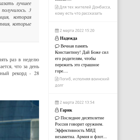
казать лучшее
Для тех жителей Донбасса,
получилось. 3
кому есть что рассказать
ция, которая
ствия, которые
2 марта 2022 15:20
Надежда
Вечная память
Константину! Дай Боже сил
его родителям, чтобы
пять раз в неделю
пережить это страшное
ется, что за день
горе....
чный рекорд - 28
Погиб, исполняя воинский
долг
2 марта 2022 13:54
Гарик
Последнее десятилетие
Россия говорит оружием.
Эффективность МИД
незаметна. Армия и флот...