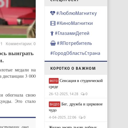
#ЛюблюМагнитку
#КиноМагнитки
#ГлазамиДетей
#ЯПотребитель
221 Комментарии: 0
ось выиграть
#ГородОбластьСтрана
и.
КОРОТКО О ВАЖНОМ
олотые медали на
а дистанции 3 000
Сенсация в студенческой
ФОТО
среде
26-12-2025, 14:28
0
ии обогнала свою
кунды. Это стало
Бег, дружба и цирковое
ВИДЕО
чудо
4-04-2025, 22:06
0
дистанции, она
Желаю десять тысяч добрых