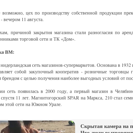
 возможно, цех по производству собственной продукции прек
- вечером 11 августа.
хам, причиной закрытия магазина стали разногласия по арен
енниками торговой сети и ТК «Дом».
ка ВМ:
 нидерландская сеть магазинов-супермаркетов. Основана в 1932 
авляет собой закупочный кооператив - розничные торговцы 
 брендом с целью получения наиболее выгодных условий от по
ии сеть появилась в 2000 году, а первый магазин в Челябин
 спустя 11 лет. Магнитогорский SPAR на Маркса, 210 стал сем
ом этой сети на Южном Урале.
Скрытая камера на 
Что люди вытворяют,