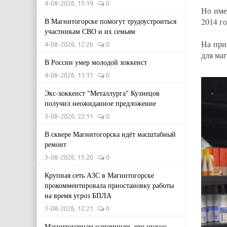
4-08-2026, 15:19
0
Но име
В Магнитогорске помогут трудоустроиться
2014 го
участникам СВО и их семьям
На при
4-08-2026, 12:26
0
для ма
В России умер молодой хоккеист
4-08-2026, 11:11
0
Экс-хоккеист "Металлурга" Кузнецов
получил неожиданное предложение
3-08-2026, 22:11
0
В сквере Магнитогорска идёт масштабный
ремонт
3-08-2026, 15:20
0
Крупная сеть АЗС в Магнитогорске
прокомментировала приостановку работы
на время угроз БПЛА
3-08-2026, 12:21
0
Магнитогорцам напомнили, что нужно