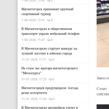
1-08-2026, 15:45
0
Магнитогорск принимает крупный
спортивный турнир
1-08-2026, 13:41
0
В Магнитогорске в общественном
транспорте украли мобильный телефон
1-08-2026, 11:07
0
В Магнитогорске стартует конкурс на
лучший логотип к юбилею города
31-07-2026, 17:31
0
Не стало экс-вратаря магнитогорского
"Металлурга"
Завоз 
31-07-2026, 17:25
0
Магнитогорцев предупредили: погода
Стоит 
резко испортится
собств
31-07-2026, 17:20
0
В Магнитогорске автомобиль улетел в