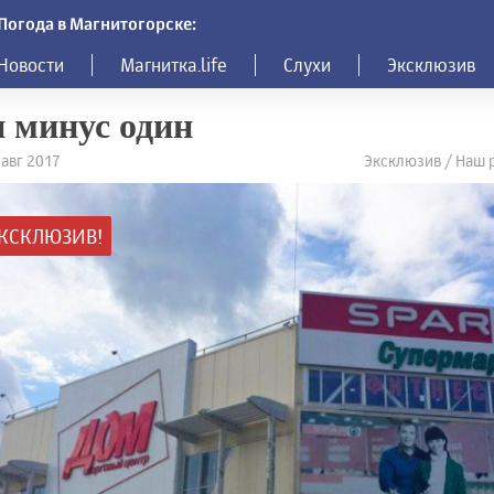
Погода в Магнитогорске:
Новости
Магнитка.life
Слухи
Эксклюзив
 минус один
 авг 2017
Эксклюзив / Наш 
КСКЛЮЗИВ!