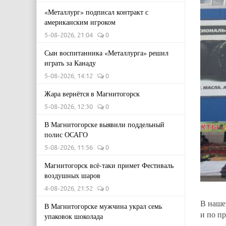
«Металлург» подписал контракт с
американским игроком
5-08-2026, 21:04
0
Сын воспитанника «Металлурга» решил
играть за Канаду
5-08-2026, 14:12
0
Жара вернётся в Магнитогорск
5-08-2026, 12:30
0
В Магнитогорске выявили поддельный
полис ОСАГО
5-08-2026, 11:56
0
Магнитогорск всё-таки примет Фестиваль
воздушных шаров
4-08-2026, 21:52
0
В наше
В Магнитогорске мужчина украл семь
и по п
упаковок шоколада