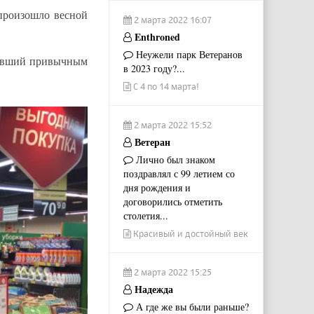
 произошло весной
2 марта 2022 16:07
Enthroned
Неужели парк Ветеранов
ставший привычным
в 2023 году?...
С 4 по 14 марта!
2 марта 2022 15:52
Ветеран
Лично был знаком
поздравлял с 99 летием со
дня рождения и
договорились отметить
столетия...
Красивый и достойный век
2 марта 2022 15:25
Надежда
А где же вы были раньше?