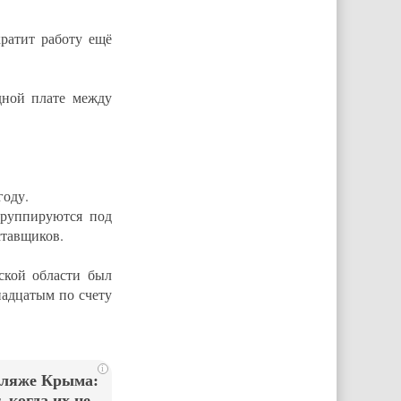
ратит работу ещё
дной плате между
году.
группируются под
ставщиков.
ской области был
надцатым по счету
i
пляже Крыма:
 когда их не