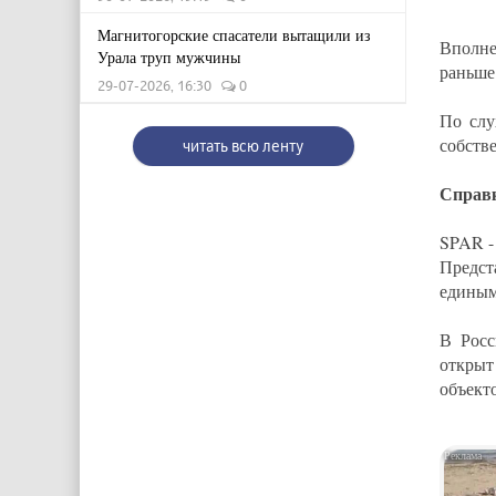
Магнитогорские спасатели вытащили из
Вполне
Урала труп мужчины
раньше 
29-07-2026, 16:30
0
По слу
собств
читать всю ленту
Справ
SPAR -
Предст
единым
В Росс
открыт
объект