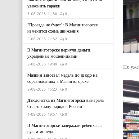
узаконить гаражи
3-08-2026, 11:30
0
"Проезда не будет": В Магнитогорске
изменится схема движения
2-08-2026, 21:32
0
В Магнитогорске вернули деньги,
украденные мошенниками
2-08-2026, 19:49
0
Но уже
Малкин завоевал медаль по дзюдо на
соревнованиях в Магнитогорске
2-08-2026, 15:23
0
Дзюдоистка из Магнитогорска выиграла
Спартакиаду народов России
1-08-2026, 19:57
0
В Магнитогорске задержали ребенка за
рулем мопеда