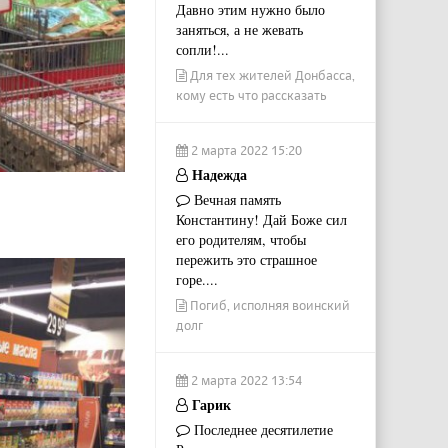
Давно этим нужно было
заняться, а не жевать
сопли!...
Для тех жителей Донбасса,
кому есть что рассказать
2 марта 2022 15:20
Надежда
Вечная память
Константину! Дай Боже сил
его родителям, чтобы
пережить это страшное
горе....
Погиб, исполняя воинский
долг
2 марта 2022 13:54
Гарик
Последнее десятилетие