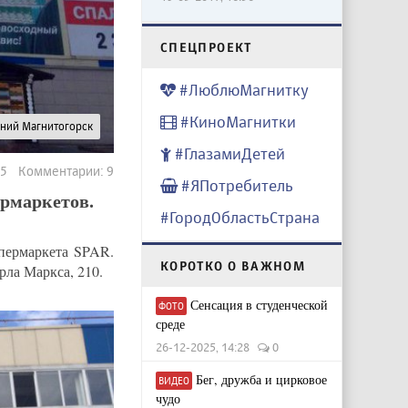
CПЕЦПРОЕКТ
#ЛюблюМагнитку
#КиноМагнитки
рний Магнитогорск
#ГлазамиДетей
95 Комментарии: 9
#ЯПотребитель
ермаркетов.
#ГородОбластьСтрана
упермаркета SPAR.
КОРОТКО О ВАЖНОМ
рла Маркса, 210.
Сенсация в студенческой
ФОТО
среде
26-12-2025, 14:28
0
Бег, дружба и цирковое
ВИДЕО
чудо