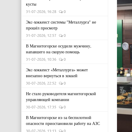
кусты
31-07-2026, 16:28
0
Экс-хоккеист системы "Металлурга" не
прошёл просмотр
31-07-2026, 12:57
0
В Магнитогорске осудили мужчину,
напавшего на скорую помощь
31-07-2026, 10:36
0
Экс-хоккеист «Металлурга» может
внезапно вернуться в хоккей
30-07-2026, 22:52
0
Не стало руководителя магнитогорской
управляющей компании
30-07-2026, 17:35
0
В Магнитогорске из-за беспилотной
опасности приостановили работу на АЗС
30-07-2026, 13:13
0