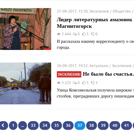
27-09-2017, 15:30, Эксклюзив / Общество 
Лидер литературных амазонок 
Магнитогорск
2 444
0
5
0
И рассказала нашему корреспонденту о св
города.
26-09-2017, 19:52, Актуально / Эксклюзив
Не было бы счасть
ЭКСКЛЮЗИВ!
3 225
0
5
3
Улица Комсомольская получила широкие т
столбов, преградивших дорогу пешеходам
1
...
33
34
35
36
37
38
39
40
41