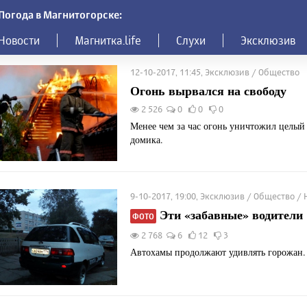
Погода в Магнитогорске:
Новости
Магнитка.life
Слухи
Эксклюзив
12-10-2017, 11:45, Эксклюзив / Общество
Огонь вырвался на свободу
2 526
0
0
0
Менее чем за час огонь уничтожил целый 
домика.
9-10-2017, 19:00, Эксклюзив / Общество / 
Эти «забавные» водители
ФОТО
2 768
6
12
3
Автохамы продолжают удивлять горожан.