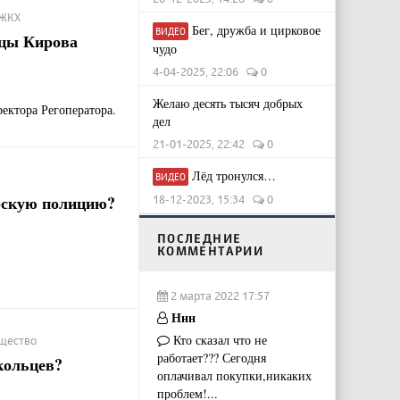
 ЖКХ
Бег, дружба и цирковое
ВИДЕО
цы Кирова
чудо
4-04-2025, 22:06
0
Желаю десять тысяч добрых
ектора Регоператора.
дел
21-01-2025, 22:42
0
Лёд тронулся…
ВИДЕО
рскую полицию?
18-12-2023, 15:34
0
ПОСЛЕДНИЕ
КОММЕНТАРИИ
2 марта 2022 17:57
Ннн
Кто сказал что не
бщество
работает??? Сегодня
кольцев?
оплачивал покупки,никаких
проблем!...