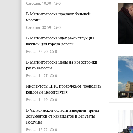
Сегодня, 10:30
0
В Магнитогорске продают большой
магазин
Сегодня, 08:59
0
В Магнитогорске идет реконструкция
важной для города дороги
Вчера, 22:50
0
В Магнитогорске цены на новостройки
резко выросли
Вчера, 14:57
0
Инспекторы ДПС продолжают проводить
рейдовые мероприятия
Вчера, 14:19
0
В Челябинской области завершен приём
документов от кандидатов в депутаты
Госдумы
Вчера, 12:53
0