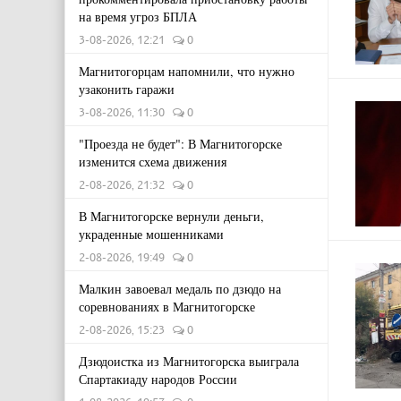
на время угроз БПЛА
3-08-2026, 12:21
0
Магнитогорцам напомнили, что нужно
узаконить гаражи
3-08-2026, 11:30
0
"Проезда не будет": В Магнитогорске
изменится схема движения
2-08-2026, 21:32
0
В Магнитогорске вернули деньги,
украденные мошенниками
2-08-2026, 19:49
0
Малкин завоевал медаль по дзюдо на
соревнованиях в Магнитогорске
2-08-2026, 15:23
0
Дзюдоистка из Магнитогорска выиграла
Спартакиаду народов России