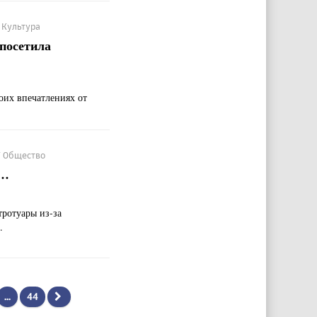
/ Культура
посетила
оих впечатлениях от
 / Общество
я…
ротуары из-за
.
...
44