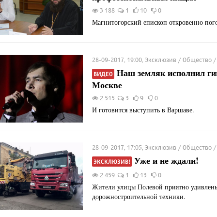
3 188
1
10
0
Магнитогорский епископ откровенно пог
28-09-2017, 19:00, Эксклюзив / Общество 
Наш земляк исполнил ги
ВИДЕО
Москве
2 515
3
9
0
И готовится выступить в Варшаве.
28-09-2017, 17:05, Эксклюзив / Общество /
Уже и не ждали!
ЭКСКЛЮЗИВ!
2 459
1
13
0
Жители улицы Полевой приятно удивлен
дорожностроительной техники.