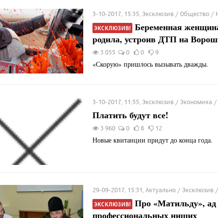
3-10-2017, 15:35, Эксклюзив / Общество / 
Беременная женщина
ЭКСКЛЮЗИВ!
родила, устроив ДТП на Воро
3 055
0
0
9
«Скорую» пришлось вызывать дважды.
3-10-2017, 11:55, Эксклюзив / Экономика 
Платить будут все!
3 960
0
8
12
Новые квитанции придут до конца года.
29-09-2017, 15:31, Актуально / Эксклюзив
Про «Матильду», ад
ЭКСКЛЮЗИВ!
профессиональных нищих