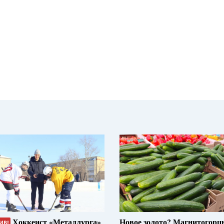
Хоккеист «Металлурга»
Новое золото? Магнитогорц
ИВ!