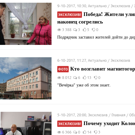
9-10-2017, 10:30, Актуально / Эксклюзив /
Победа! Жители ули
ЭКСКЛЮЗИВ!
наконец согрелись
3 388
3
5
0
Подрядчик заставил жителей дойти до дир
6-10-2017, 11:27, Актуально / Эксклюзив
Кто возглавит магнитого
ФОТО
8 012
6
13
0
"Вечёрка" уже об этом знает.
5-10-2017, 20:00, Эксклюзив / Главная / О
Почему уходит Коло
ЭКСКЛЮЗИВ!
6 366
0
14
3