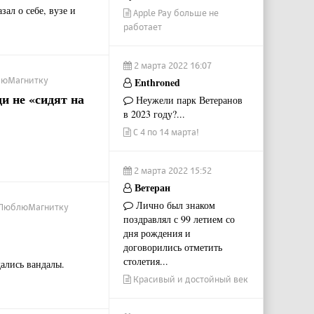
ал о себе, вузе и
Apple Pay больше не
работает
2 марта 2022 16:07
блюМагнитку
Enthroned
и не «сидят на
Неужели парк Ветеранов
в 2023 году?...
С 4 по 14 марта!
2 марта 2022 15:52
Ветеран
Лично был знаком
/ #ЛюблюМагнитку
поздравлял с 99 летием со
дня рождения и
договорились отметить
столетия...
дались вандалы.
Красивый и достойный век