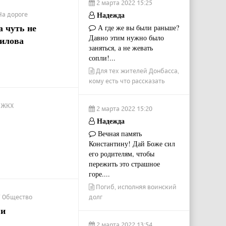
2 марта 2022 15:25
Надежда
На дороге
 чуть не
А где же вы были раньше?
Давно этим нужно было
шилова
заняться, а не жевать
сопли!...
Для тех жителей Донбасса,
кому есть что рассказать
/ ЖКХ
2 марта 2022 15:20
Надежда
Вечная память
Константину! Дай Боже сил
его родителям, чтобы
пережить это страшное
горе....
Погиб, исполняя воинский
 / Общество
долг
 и
2 марта 2022 13:54