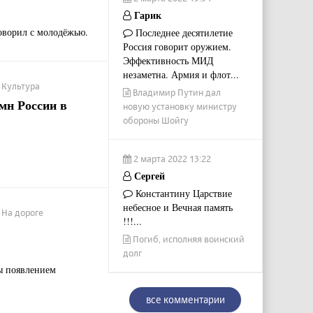
Гарик
оворил с молодёжью.
Последнее десятилетие
Россия говорит оружием.
Эффективность МИД
незаметна. Армия и флот...
/ Культура
Владимир Путин дал
мн России в
новую установку министру
обороны Шойгу
2 марта 2022 13:22
Сергей
Константину Царствие
небесное и Вечная память
 На дороге
!!!...
Погиб, исполняя воинский
долг
ы появлением
все комментарии