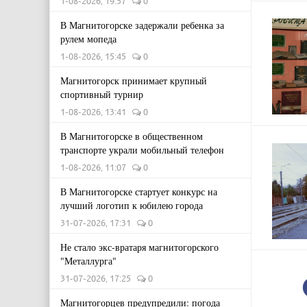
1-08-2026, 19:57
0
В Магнитогорске задержали ребенка за
рулем мопеда
1-08-2026, 15:45
0
Магнитогорск принимает крупный
спортивный турнир
1-08-2026, 13:41
0
В Магнитогорске в общественном
транспорте украли мобильный телефон
1-08-2026, 11:07
0
В Магнитогорске стартует конкурс на
лучший логотип к юбилею города
31-07-2026, 17:31
0
Не стало экс-вратаря магнитогорского
"Металлурга"
31-07-2026, 17:25
0
Магнитогорцев предупредили: погода