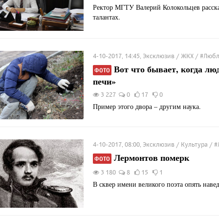
Ректор МГТУ Валерий Колокольцев рассказ
талантах.
4-10-2017, 14:45, Эксклюзив / ЖКХ / #Лю
Вот что бывает, когда люд
ФОТО
печи»
3 227
0
17
0
Пример этого двора – другим наука.
4-10-2017, 08:00, Эксклюзив / Культура 
Лермонтов померк
ФОТО
3 180
8
15
1
В сквер имени великого поэта опять наве