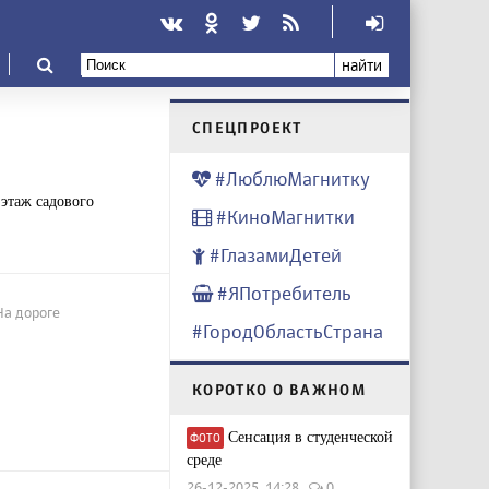
найти
CПЕЦПРОЕКТ
#ЛюблюМагнитку
этаж садового
#КиноМагнитки
#ГлазамиДетей
#ЯПотребитель
На дороге
#ГородОбластьСтрана
КОРОТКО О ВАЖНОМ
Сенсация в студенческой
ФОТО
среде
26-12-2025, 14:28
0