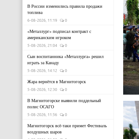
В России изменились правила продажи
топлива
6-08-2026, 11:19
0
«Металлург» подписал контракт с
американским игроком
5-08-2026, 21:04
0
Сын воспитанника «Металлурга» решил
играть за Канаду
5-08-2026, 14:12
0
Жара вернётся в Магнитогорск
5-08-2026, 12:30
0
В Магнитогорске выявили поддельный
полис ОСАГО
5-08-2026, 11:56
0
Магнитогорск всё-таки примет Фестиваль
воздушных шаров