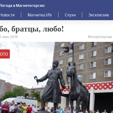
Погода в Магнитогорске:
Новости
Магнитка.life
Слухи
Эксклюзив
о, братцы, любо!
27 июн 2019
Фоторепортаж
ОТО