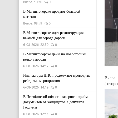
Вчера, 10:30
0
В Магнитогорске продают большой
магазин
Вчера, 08:59
0
В Магнитогорске идет реконструкция
важной для города дороги
6-08-2026, 22:50
0
В Магнитогорске цены на новостройки
резко выросли
6-08-2026, 14:57
0
Инспекторы ДПС продолжают проводить
Вчера,
рейдовые мероприятия
фоторе
6-08-2026, 14:19
0
В Челябинской области завершен приём
документов от кандидатов в депутаты
Госдумы
6-08-2026, 12:53
0