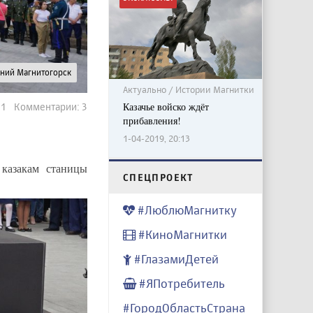
рний Магнитогорск
Актуально / Истории Магнитки
Казачье войско ждёт
181 Комментарии: 3
прибавления!
1-04-2019, 20:13
казакам станицы
CПЕЦПРОЕКТ
#ЛюблюМагнитку
#КиноМагнитки
#ГлазамиДетей
#ЯПотребитель
#ГородОбластьСтрана