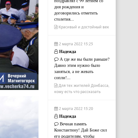
поздравлял с 99 летием со
дня рождения и
договорились отметить
столетия...
Красивый и достойный век
2 марта 2022 15:25
Надежда
А где же вы были раньше?
Давно этим нужно было
заняться, а не жевать
сопли!...
Для тех жителей Донбасса,
кому есть что рассказать
2 марта 2022 15:20
Надежда
Вечная память
Константину! Дай Боже сил
его родителям, чтобы