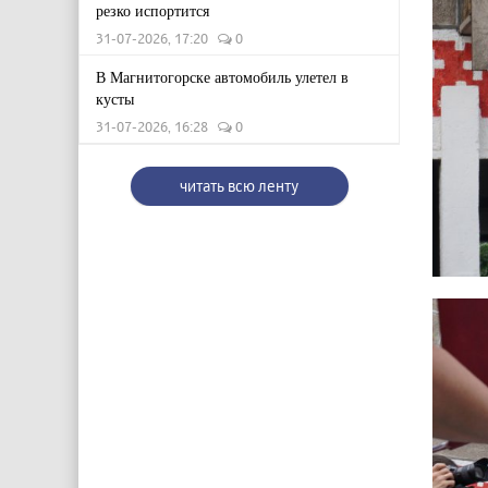
резко испортится
31-07-2026, 17:20
0
В Магнитогорске автомобиль улетел в
кусты
31-07-2026, 16:28
0
читать всю ленту