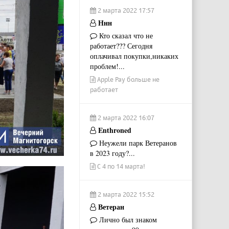
2 марта 2022 17:57
Ннн
Кто сказал что не
работает??? Сегодня
оплачивал покупки,никаких
проблем!...
Apple Pay больше не
работает
2 марта 2022 16:07
Enthroned
Неужели парк Ветеранов
в 2023 году?...
С 4 по 14 марта!
2 марта 2022 15:52
Ветеран
Лично был знаком