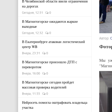
В Челябинской области ввели ограничения
на дорогах
Сегодня, 12:51
0
В Магнитогорске ожидаются жаркие
выходные
Сегодня, 12:32
0
Автор:
В Екатеринбурге атакован логистический
Фото
центр WB
Вчера, 23:31
0
Мы у
В Магнитогорске произошло ДТП с
"Магни
переворотом
Вчера, 16:00
0
В Магнитогорске сегодня пройдет
массовая проверка водителей
Вчера, 11:55
0
Нейросеть помогла оштрафовать владельца
участка