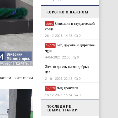
КОРОТКО О ВАЖНОМ
Сенсация в студенческой
ФОТО
среде
26-12-2025, 14:28
0
Бег, дружба и цирковое
ВИДЕО
чудо
4-04-2025, 22:06
0
Желаю десять тысяч добрых
дел
агаем читателям
21-01-2025, 22:42
0
Лёд тронулся…
ВИДЕО
18-12-2023, 15:34
0
ПОСЛЕДНИЕ
КОММЕНТАРИИ