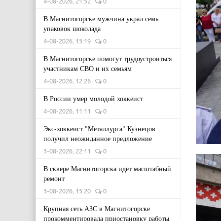
4-08-2026, 21:52
0
В Магнитогорске мужчина украл семь
упаковок шоколада
4-08-2026, 15:19
0
В Магнитогорске помогут трудоустроиться
участникам СВО и их семьям
4-08-2026, 12:26
0
В России умер молодой хоккеист
4-08-2026, 11:11
0
Экс-хоккеист "Металлурга" Кузнецов
получил неожиданное предложение
3-08-2026, 22:11
0
В сквере Магнитогорска идёт масштабный
ремонт
3-08-2026, 15:20
0
Крупная сеть АЗС в Магнитогорске
прокомментировала приостановку работы