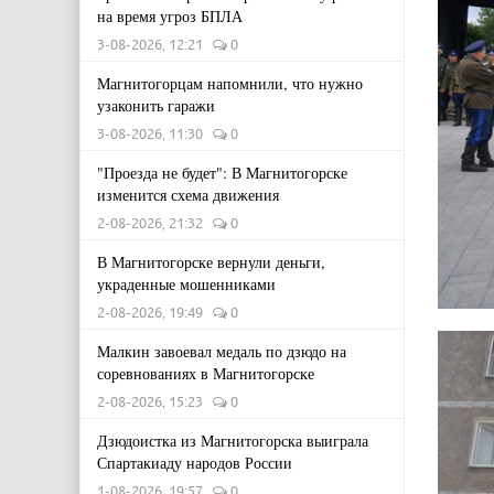
на время угроз БПЛА
3-08-2026, 12:21
0
Магнитогорцам напомнили, что нужно
узаконить гаражи
3-08-2026, 11:30
0
"Проезда не будет": В Магнитогорске
изменится схема движения
2-08-2026, 21:32
0
В Магнитогорске вернули деньги,
украденные мошенниками
2-08-2026, 19:49
0
Малкин завоевал медаль по дзюдо на
соревнованиях в Магнитогорске
2-08-2026, 15:23
0
Дзюдоистка из Магнитогорска выиграла
Спартакиаду народов России
1-08-2026, 19:57
0