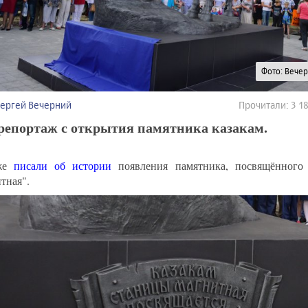
Фото: Вече
Сергей Вечерний
Прочитали: 3 
репортаж с открытия памятника казакам.
же
писали об истории
появления памятника, посвящённого 
тная".