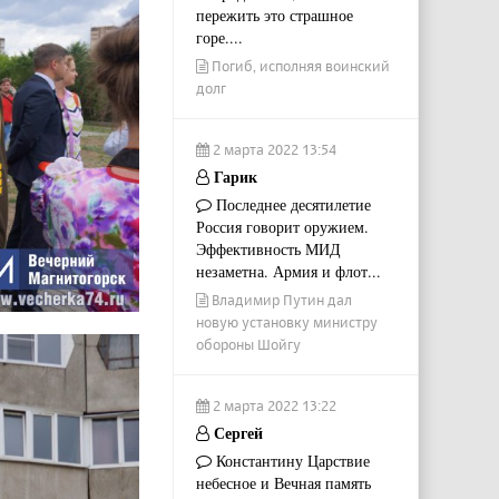
пережить это страшное
горе....
Погиб, исполняя воинский
долг
2 марта 2022 13:54
Гарик
Последнее десятилетие
Россия говорит оружием.
Эффективность МИД
незаметна. Армия и флот...
Владимир Путин дал
новую установку министру
обороны Шойгу
2 марта 2022 13:22
Сергей
Константину Царствие
небесное и Вечная память