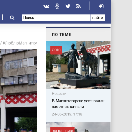
найти
ПО ТЕМЕ
 / #ЛюблюМагнитку
ФОТО
Новости
В Магнитогорске установили
памятник казакам
24-06-2019, 17:18
ЭКСКЛЮЗИВ!