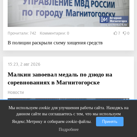
Прочитали: 742 Комментарии: 0
7
0
В полиции раскрыли схему хищения средств
15:23, 2 авг 2026
Малкин завоевал медаль по дзюдо на
соревнованиях в Магнитогорске
Новости
Мы используем cookie для улучшения работы сайта. Находясь на
Ролик из Омска: вы будете смеяться
i
данном сайте вы соглашаетесь с тем, что мы используем
долго
Яндекс.Метрику и собираем cookie-файлы.
Принять
Подробнее
Подробнее