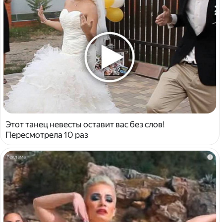
Этот танец невесты оставит вас без слов!
Пересмотрела 10 раз
i