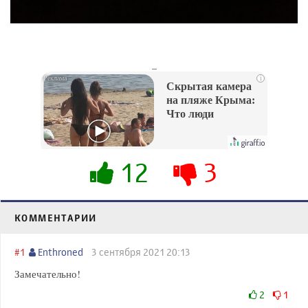
_
i
Скрытая камера
на пляже Крыма:
Что люди
вытворяют, когда
их не видят...
12
3
КОММЕНТАРИИ
#1
Enthroned
3 сентября 2021 20:13
Замечательно!
2
1