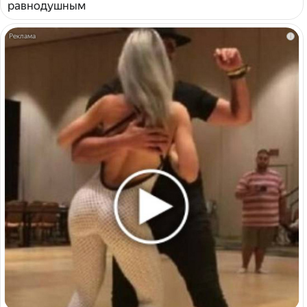
равнодушным
i