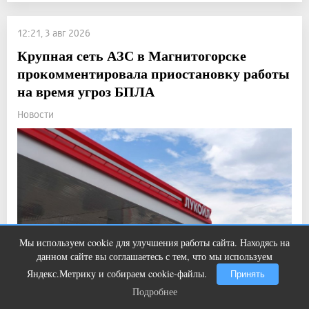
12:21, 3 авг 2026
Крупная сеть АЗС в Магнитогорске
прокомментировала приостановку работы
на время угроз БПЛА
Новости
Мы используем cookie для улучшения работы сайта. Находясь на
Этот танец невесты оставит вас без
i
данном сайте вы соглашаетесь с тем, что мы используем
слов! Пересмотрела 10 раз
Яндекс.Метрику и собираем cookie-файлы.
Принять
Подробнее
Подробнее