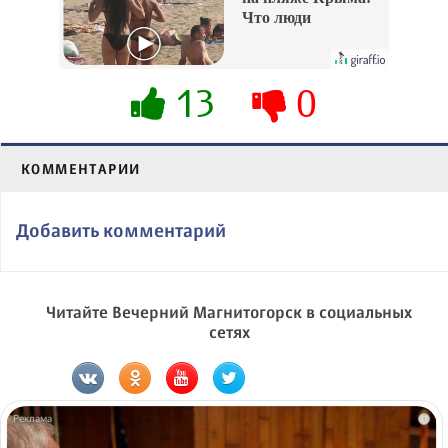
Что люди
вытворяют, когда
их не видят...
13
0
КОММЕНТАРИИ
Добавить комментарий
Читайте Вечерний Магнитогорск в социальных
сетях
i