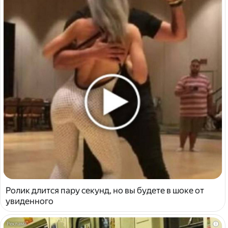
Ролик длится пару секунд, но вы будете в шоке от
увиденного
i