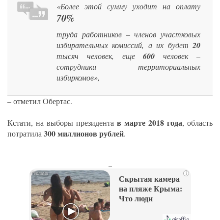
«Более
этой сумму уходит на оплату
70%
труда работников – членов участковых
избирательных комиссий, а их будет
20
тысяч человек, еще
600
человек –
сотрудники территориальных
избиркомов»,
– отметил Обертас.
в марте 2018 года
Кстати, на выборы президента
, область
300 миллионов рублей
потратила
.
_
i
Скрытая камера
на пляже Крыма:
Что люди
вытворяют, когда
их не видят...