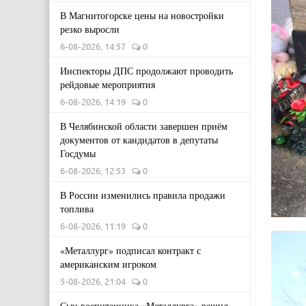
В Магнитогорске цены на новостройки
резко выросли
6-08-2026, 14:57
0
Инспекторы ДПС продолжают проводить
рейдовые мероприятия
6-08-2026, 14:19
0
В Челябинской области завершен приём
документов от кандидатов в депутаты
Госдумы
6-08-2026, 12:53
0
В России изменились правила продажи
топлива
6-08-2026, 11:19
0
«Металлург» подписал контракт с
американским игроком
5-08-2026, 21:04
0
Сын воспитанника «Металлурга» решил