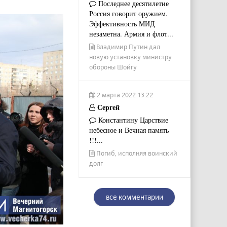
Последнее десятилетие
Россия говорит оружием.
Эффективность МИД
незаметна. Армия и флот...
Владимир Путин дал
новую установку министру
обороны Шойгу
2 марта 2022 13:22
Сергей
Константину Царствие
небесное и Вечная память
!!!...
Погиб, исполняя воинский
долг
все комментарии