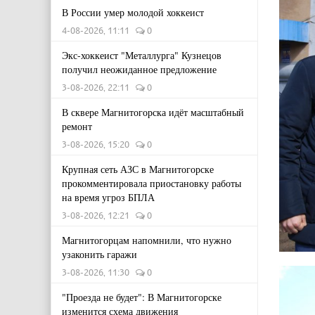
В России умер молодой хоккеист
4-08-2026, 11:11
0
Экс-хоккеист "Металлурга" Кузнецов
получил неожиданное предложение
3-08-2026, 22:11
0
В сквере Магнитогорска идёт масштабный
ремонт
3-08-2026, 15:20
0
Крупная сеть АЗС в Магнитогорске
прокомментировала приостановку работы
на время угроз БПЛА
3-08-2026, 12:21
0
Магнитогорцам напомнили, что нужно
узаконить гаражи
3-08-2026, 11:30
0
"Проезда не будет": В Магнитогорске
изменится схема движения