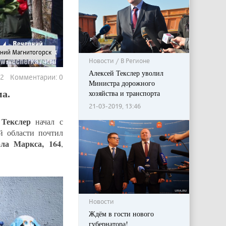
рний Магнитогорск
Новости / В Регионе
Алексей Текслер уволил
42 Комментарии: 0
Министра дорожного
а.
хозяйства и транспорта
21-03-2019, 13:46
 Текслер
начал с
й области почтил
ла Маркса, 164
,
Новости
Ждём в гости нового
губернатора!