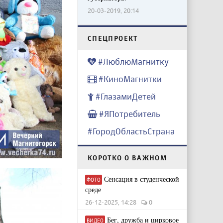
20-03-2019, 20:14
CПЕЦПРОЕКТ
#ЛюблюМагнитку
#КиноМагнитки
#ГлазамиДетей
#ЯПотребитель
#ГородОбластьСтрана
КОРОТКО О ВАЖНОМ
Сенсация в студенческой
ФОТО
среде
26-12-2025, 14:28
0
Бег, дружба и цирковое
ВИДЕО