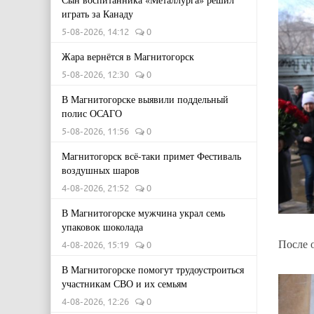
играть за Канаду
5-08-2026, 14:12
0
Жара вернётся в Магнитогорск
5-08-2026, 12:30
0
В Магнитогорске выявили поддельный
полис ОСАГО
5-08-2026, 11:56
0
Магнитогорск всё-таки примет Фестиваль
воздушных шаров
4-08-2026, 21:52
0
В Магнитогорске мужчина украл семь
упаковок шоколада
После 
4-08-2026, 15:19
0
В Магнитогорске помогут трудоустроиться
участникам СВО и их семьям
4-08-2026, 12:26
0