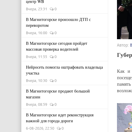
центр WB
Вчера, 23:31
0
В Магнитогорске произошло ДТП с
переворотом
Вчера, 16:00
0
В Магнитогорске сегодня пройдет
Автор:
массовая проверка водителей
Губер
Вчера, 11:55
0
Нейросеть помогла оштрафовать владельца
Как и 
участка
посеще
Вчера, 10:30
0
память
возлож
В Магнитогорске продают большой
магазин
Вчера, 08:59
0
В Магнитогорске идет реконструкция
важной для города дороги
6-08-2026, 22:50
0