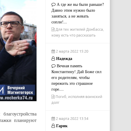
А где же вы были раньше?
Давно этим нужно было
заняться, а не жевать
сопли!...
Для тех жителей Донбасса,
кому есть что рассказать
2 марта 2022 15:20
Надежда
Вечная память
Константину! Дай Боже сил
его родителям, чтобы
пережить это страшное
горе....
Погиб, исполняя воинский
долг
 благоустройства
2 марта 2022 13:54
этажки планируют
Гарик