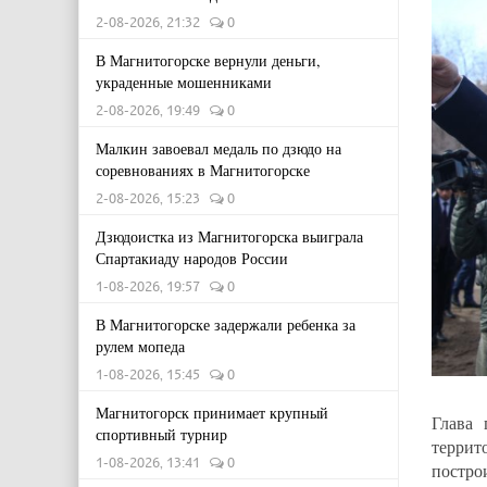
2-08-2026, 21:32
0
В Магнитогорске вернули деньги,
украденные мошенниками
2-08-2026, 19:49
0
Малкин завоевал медаль по дзюдо на
соревнованиях в Магнитогорске
2-08-2026, 15:23
0
Дзюдоистка из Магнитогорска выиграла
Спартакиаду народов России
1-08-2026, 19:57
0
В Магнитогорске задержали ребенка за
рулем мопеда
1-08-2026, 15:45
0
Магнитогорск принимает крупный
Глава
спортивный турнир
террит
1-08-2026, 13:41
0
построи