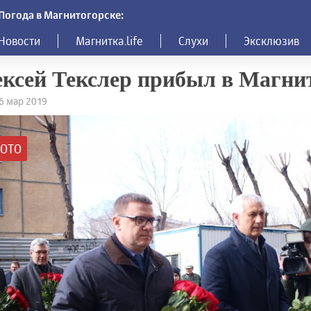
Погода в Магнитогорске:
Новости
Магнитка.life
Слухи
Эксклюзив
ксей Текслер прибыл в Магни
26 мар 2019
ОТО