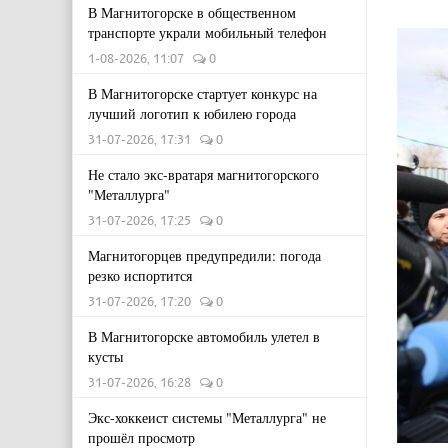
В Магнитогорске в общественном
транспорте украли мобильный телефон
1-08-2026, 11:07
0
В Магнитогорске стартует конкурс на
лучший логотип к юбилею города
31-07-2026, 17:31
0
Не стало экс-вратаря магнитогорского
"Металлурга"
31-07-2026, 17:25
0
Магнитогорцев предупредили: погода
резко испортится
31-07-2026, 17:20
0
В Магнитогорске автомобиль улетел в
кусты
31-07-2026, 16:28
0
Экс-хоккеист системы "Металлурга" не
прошёл просмотр