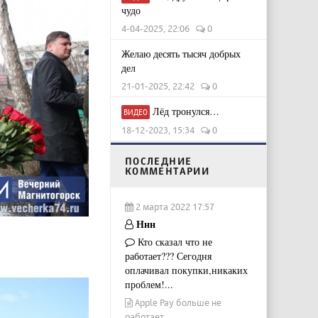
чудо
4-04-2025, 22:06
0
Желаю десять тысяч добрых
дел
21-01-2025, 22:42
0
Лёд тронулся…
ВИДЕО
18-12-2023, 15:34
0
ПОСЛЕДНИЕ
КОММЕНТАРИИ
2 марта 2022 17:57
Ннн
Кто сказал что не
работает??? Сегодня
оплачивал покупки,никаких
проблем!...
Apple Pay больше не
работает