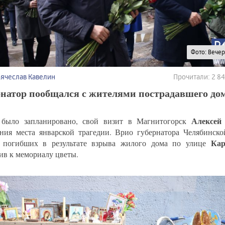
Фото: Вече
Вячеслав Кавелин
Прочитали: 2 8
натор пообщался с жителями пострадавшего дом
Алексей
было запланировано, свой визит в Магнитогорск
ния места январской трагедии. Врио губернатора Челябинско
Кар
 погибших в результате взрыва жилого дома по улице
ив к мемориалу цветы.