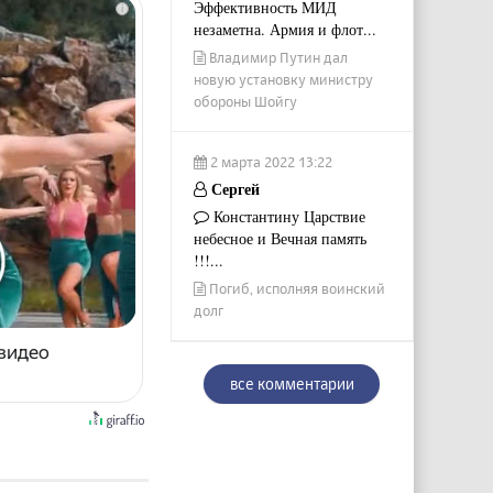
Эффективность МИД
i
незаметна. Армия и флот...
Владимир Путин дал
новую установку министру
обороны Шойгу
2 марта 2022 13:22
Сергей
Константину Царствие
небесное и Вечная память
!!!...
Погиб, исполняя воинский
долг
 видео
все комментарии