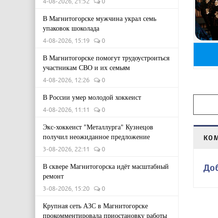
4-08-2026, 21:52
0
В Магнитогорске мужчина украл семь
упаковок шоколада
4-08-2026, 15:19
0
В Магнитогорске помогут трудоустроиться
участникам СВО и их семьям
4-08-2026, 12:26
0
В России умер молодой хоккеист
4-08-2026, 11:11
0
Экс-хоккеист "Металлурга" Кузнецов
получил неожиданное предложение
КО
3-08-2026, 22:11
0
В сквере Магнитогорска идёт масштабный
До
ремонт
3-08-2026, 15:20
0
Крупная сеть АЗС в Магнитогорске
прокомментировала приостановку работы