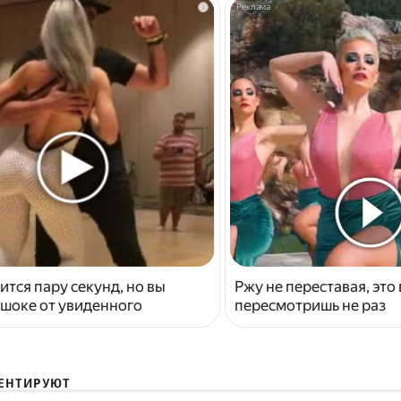
i
ится пару секунд, но вы
Ржу не переставая, это
 шоке от увиденного
пересмотришь не раз
ЕНТИРУЮТ