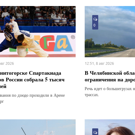
0
 авг 2026
12:51, 8 авг 2026
нитогорске Спартакиада
В Челябинской обла
ов России собрала 5 тысяч
ограничения на дор
лей
Речь идет о большегрузах 
трассах.
вания по дзюдо проходили в Арене
рг