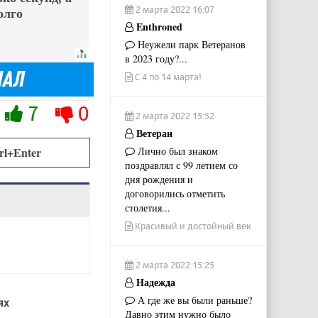
2 марта 2022 16:07
олго
Enthroned
Неужели парк Ветеранов
в 2023 году?...
С 4 по 14 марта!
7
0
2 марта 2022 15:52
Ветеран
Лично был знаком
rl+Enter
поздравлял с 99 летием со
дня рождения и
договорились отметить
столетия...
Красивый и достойный век
2 марта 2022 15:25
Надежда
А где же вы были раньше?
ях
Давно этим нужно было