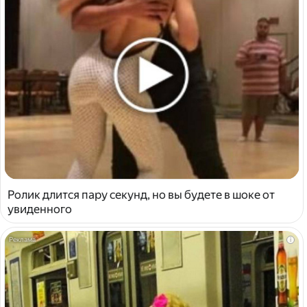
Ролик длится пару секунд, но вы будете в шоке от
увиденного
i