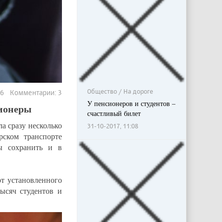
Общество / На дороге
96 Комментарии: 3
У пенсионеров и студентов –
сионеры
счастливый билет
а сразу несколько
31-10-2017, 11:08
рском транспорте
ы сохранить и в
т установленного
тысяч студентов и