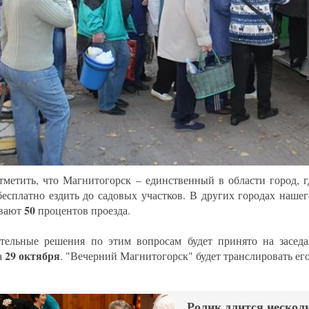
тметить, что Магнитогорск – единственный в области город, 
бесплатно ездить до садовых участков. В других городах наше
50
ивают
процентов проезда.
тельные решения по этим вопросам будет принято на заседа
29 октября
а
. "Вечерний Магнитогорск" будет транслировать ег
Ролик длится несколь