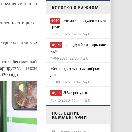
н предпенсионного
КОРОТКО О ВАЖНОМ
Сенсация в студенческой
ФОТО
овленного тарифа.
среде
26-12-2025, 14:28
0
5
овершают лишь
Бег, дружба и цирковое
ВИДЕО
чудо
4-04-2025, 22:06
0
нится бесплатный
аршрутам. Такой
Желаю десять тысяч добрых
2020 года
.
дел
21-01-2025, 22:42
0
Лёд тронулся…
ВИДЕО
18-12-2023, 15:34
0
ПОСЛЕДНИЕ
КОММЕНТАРИИ
2 марта 2022 17:57