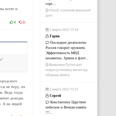
горе....
лы хотят и
Погиб, исполняя воинский
долг
4
0
2 марта 2022 13:54
Гарик
Последнее десятилетие
Россия говорит оружием.
Эффективность МИД
незаметна. Армия и флот...
м?
Владимир Путин дал
новую установку министру
обороны Шойгу
городского
усы не беру, их
2 марта 2022 13:22
м. Ведь тогда
Сергей
значит доходы.
Константину Царствие
. А на людей
небесное и Вечная память
!!!...