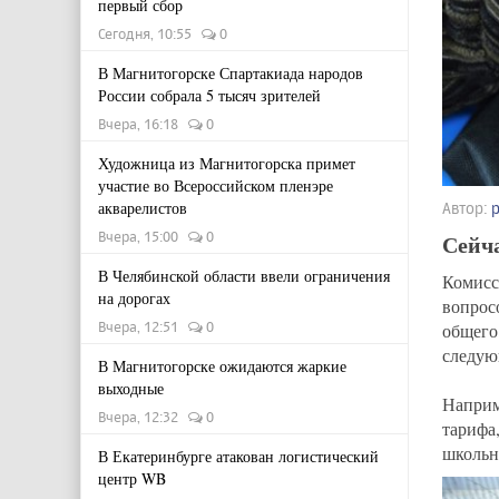
первый сбор
Сегодня, 10:55
0
В Магнитогорске Спартакиада народов
России собрала 5 тысяч зрителей
Вчера, 16:18
0
Художница из Магнитогорска примет
участие во Всероссийском пленэре
акварелистов
Автор:
Вчера, 15:00
0
Сейч
В Челябинской области ввели ограничения
Комисс
на дорогах
вопрос
Вчера, 12:51
0
общего
следую
В Магнитогорске ожидаются жаркие
выходные
Наприм
Вчера, 12:32
0
тарифа
школьн
В Екатеринбурге атакован логистический
центр WB