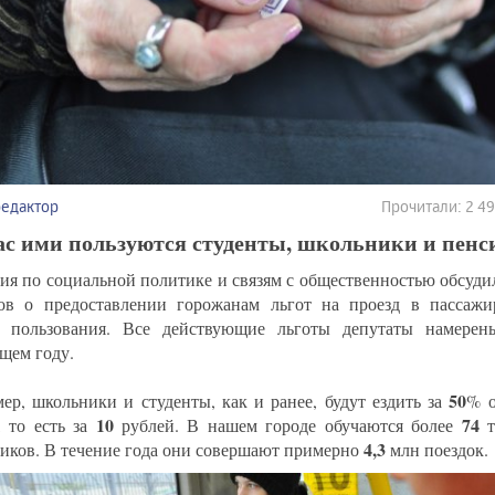
редактор
Прочитали: 2 4
ас ими пользуются студенты, школьники и пен
ия по социальной политике и связям с общественностью обсудил
ов о предоставлении горожанам льгот на проезд в пассажи
 пользования. Все действующие льготы депутаты намерен
щем году.
50
ер, школьники и студенты, как и ранее, будут ездить за
% о
10
74
, то есть за
рублей. В нашем городе обучаются более
4,3
иков. В течение года они совершают примерно
млн поездок.