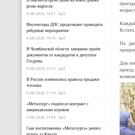
проезд
резко выросли
возрас
6-08-2026, 14:57
0
Каждый
Инспекторы ДПС продолжают проводить
Кстати,
рейдовые мероприятия
6-08-2026, 14:19
0
По дан
В Челябинской области завершен приём
процен
документов от кандидатов в депутаты
Госдумы
Для пе
6-08-2026, 12:53
0
проез
возмож
В России изменились правила продажи
топлива
6-08-2026, 11:19
0
«Металлург» подписал контракт с
американским игроком
5-08-2026, 21:04
0
Сын воспитанника «Металлурга» решил
играть за Канаду