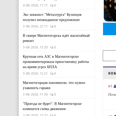
4-08-2026, 11:11
0
Экс-хоккеист "Металлурга" Кузнецов
получил неожиданное предложение
3-08-2026, 22:11
0
В сквере Магнитогорска идёт масштабный
ремонт
3-08-2026, 15:20
0
Крупная сеть АЗС в Магнитогорске
прокомментировала приостановку работы
на время угроз БПЛА
КО
3-08-2026, 12:21
0
Магнитогорцам напомнили, что нужно
#1
узаконить гаражи
Поче
3-08-2026, 11:30
0
"Проезда не будет": В Магнитогорске
изменится схема движения
2-08-2026, 21:32
0