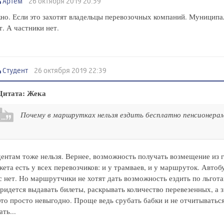
Артём
26 октября 2019 20:59
о. Если это захотят владельцы перевозочных компаний. Муниципа
т. А частники нет.
Студент
26 октября 2019 22:39
Цитата: Жека
Почему в маршрутках нельзя ездить бесплатно пенсионера
ентам тоже нельзя. Вернее, возможность получать возмещение из 
ета есть у всех перевозчиков: и у трамваев, и у маршруток. Автоб
с нет. Но маршрутчики не хотят дать возможность ездить по льгота
ридется выдавать билеты, раскрывать количество перевезенных, а 
то просто невыгодно. Проще ведь срубать бабки и не отчитываться
ать...