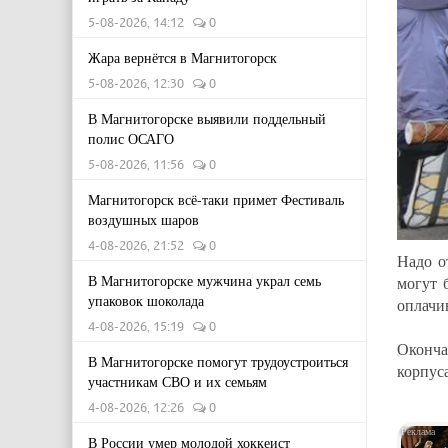
5-08-2026, 14:12
0
Жара вернётся в Магнитогорск
5-08-2026, 12:30
0
В Магнитогорске выявили поддельный
полис ОСАГО
5-08-2026, 11:56
0
Магнитогорск всё-таки примет Фестиваль
воздушных шаров
4-08-2026, 21:52
0
Надо о
В Магнитогорске мужчина украл семь
могут 
упаковок шоколада
оплач
4-08-2026, 15:19
0
Оконча
В Магнитогорске помогут трудоустроиться
корпус
участникам СВО и их семьям
4-08-2026, 12:26
0
В России умер молодой хоккеист