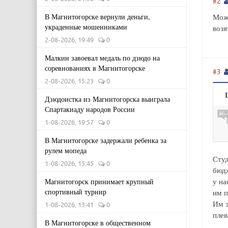
#2
Можн
В Магнитогорске вернули деньги,
украденные мошенниками
возя
2-08-2026, 19:49
0
Малкин завоевал медаль по дзюдо на
соревнованиях в Магнитогорске
#3
2-08-2026, 15:23
0
Дзюдоистка из Магнитогорска выиграла
Спартакиаду народов России
1-08-2026, 19:57
0
В Магнитогорске задержали ребенка за
рулем мопеда
Студ
1-08-2026, 15:45
0
бюдж
у на
Магнитогорск принимает крупный
спортивный турнир
им п
Им э
1-08-2026, 13:41
0
плев
В Магнитогорске в общественном