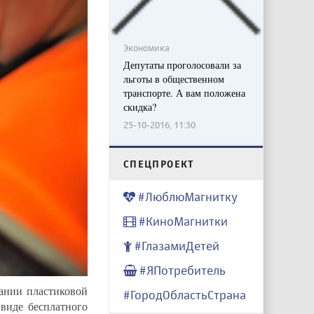
Экономика
Депутаты проголосовали за
льготы в общественном
транспорте. А вам положена
скидка?
25-10-2016, 11:30
CПЕЦПРОЕКТ
#ЛюблюМагнитку
#КиноМагнитки
#ГлазамиДетей
#ЯПотребитель
ании пластиковой
#ГородОбластьСтрана
виде бесплатного