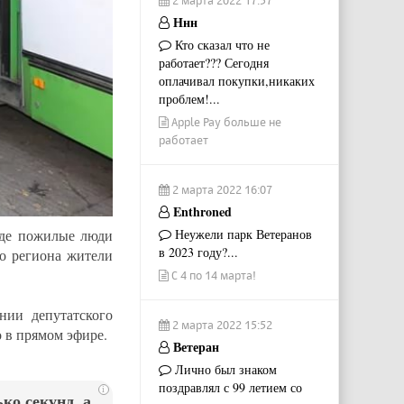
Ннн
Кто сказал что не
работает??? Сегодня
оплачивал покупки,никаких
проблем!...
Apple Pay больше не
работает
2 марта 2022 16:07
Enthroned
Неужели парк Ветеранов
где пожилые люди
в 2023 году?...
го региона жители
С 4 по 14 марта!
нии депутатского
2 марта 2022 15:52
о в прямом эфире.
Ветеран
Лично был знаком
поздравлял с 99 летием со
i
ко секунд, а