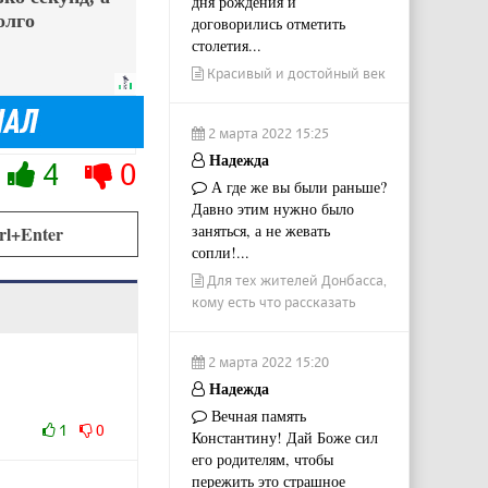
дня рождения и
олго
договорились отметить
столетия...
Красивый и достойный век
2 марта 2022 15:25
Надежда
4
0
А где же вы были раньше?
Давно этим нужно было
заняться, а не жевать
rl+Enter
сопли!...
Для тех жителей Донбасса,
кому есть что рассказать
2 марта 2022 15:20
Надежда
Вечная память
1
0
Константину! Дай Боже сил
его родителям, чтобы
пережить это страшное