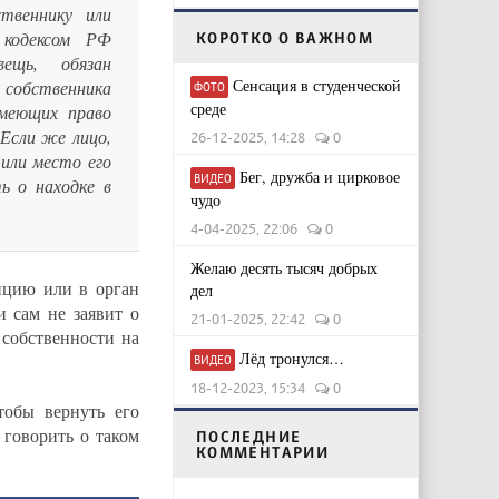
твеннику или
 кодексом РФ
КОРОТКО О ВАЖНОМ
ещь, обязан
Сенсация в студенческой
и собственника
ФОТО
среде
имеющих право
 Если же лицо,
26-12-2025, 14:28
0
или место его
Бег, дружба и цирковое
ВИДЕО
ь о находке в
чудо
4-04-2025, 22:06
0
Желаю десять тысяч добрых
ицию или в орган
дел
и сам не заявит о
21-01-2025, 22:42
0
 собственности на
Лёд тронулся…
ВИДЕО
18-12-2023, 15:34
0
тобы вернуть его
 говорить о таком
ПОСЛЕДНИЕ
КОММЕНТАРИИ