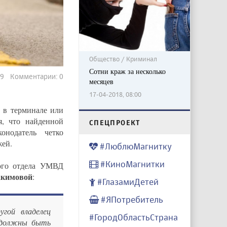
Общество / Криминал
Сотни краж за несколько
969 Комментарии: 0
месяцев
17-04-2018, 08:00
у в терминале или
я, что найденной
CПЕЦПРОЕКТ
онодатель четко
жей.
#ЛюблюМагнитку
#КиноМагнитки
вого отдела УМВД
акимовой
:
#ГлазамиДетей
#ЯПотребитель
угой владелец
#ГородОбластьСтрана
и должны быть