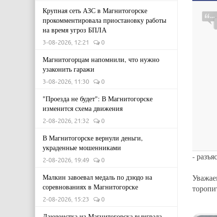
Крупная сеть АЗС в Магнитогорске
прокомментировала приостановку работы
на время угроз БПЛА
3-08-2026, 12:21
0
Магнитогорцам напомнили, что нужно
узаконить гаражи
3-08-2026, 11:30
0
"Проезда не будет": В Магнитогорске
изменится схема движения
2-08-2026, 21:32
0
В Магнитогорске вернули деньги,
украденные мошенниками
- разъ
2-08-2026, 19:49
0
Малкин завоевал медаль по дзюдо на
Уважае
соревнованиях в Магнитогорске
торопи
2-08-2026, 15:23
0
Дзюдоистка из Магнитогорска выиграла