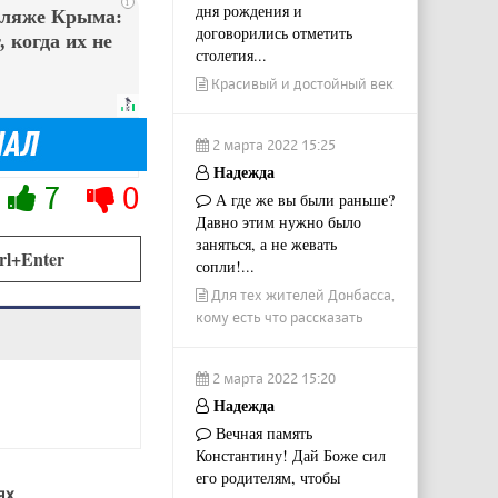
i
дня рождения и
пляже Крыма:
договорились отметить
 когда их не
столетия...
Красивый и достойный век
2 марта 2022 15:25
Надежда
7
0
А где же вы были раньше?
Давно этим нужно было
заняться, а не жевать
rl+Enter
сопли!...
Для тех жителей Донбасса,
кому есть что рассказать
2 марта 2022 15:20
Надежда
Вечная память
Константину! Дай Боже сил
его родителям, чтобы
ях