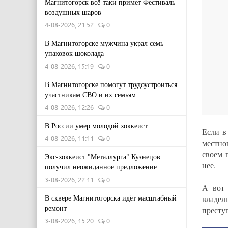
Магнитогорск всё-таки примет Фестиваль
воздушных шаров
4-08-2026, 21:52
0
В Магнитогорске мужчина украл семь
упаковок шоколада
4-08-2026, 15:19
0
В Магнитогорске помогут трудоустроиться
участникам СВО и их семьям
4-08-2026, 12:26
0
В России умер молодой хоккеист
Если в
4-08-2026, 11:11
0
местно
своем 
Экс-хоккеист "Металлурга" Кузнецов
нее.
получил неожиданное предложение
3-08-2026, 22:11
0
А вот 
В сквере Магнитогорска идёт масштабный
владел
ремонт
престу
3-08-2026, 15:20
0