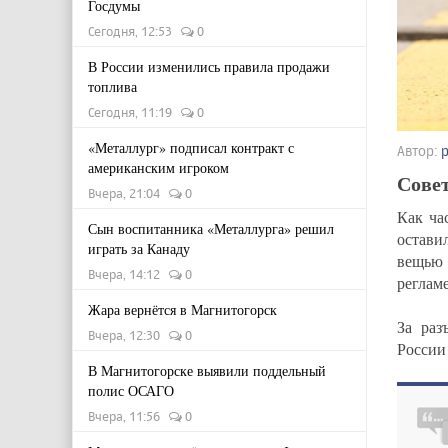
Госдумы
Сегодня, 12:53
0
В России изменились правила продажи
топлива
Сегодня, 11:19
0
«Металлург» подписал контракт с
Автор:
американским игроком
Совет
Вчера, 21:04
0
Как ча
Сын воспитанника «Металлурга» решил
остави
играть за Канаду
вещью
Вчера, 14:12
0
регламе
Жара вернётся в Магнитогорск
За раз
Вчера, 12:30
0
России
В Магнитогорске выявили поддельный
полис ОСАГО
Вчера, 11:56
0