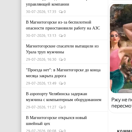
управляющей компании
30-07-2026, 17:35
0
В Магнитогорске из-за беспилотной
опасности приостановили работу на АЗС
30-07-2026, 13:13
0
Магнитогорские спасатели вытащили из
Урала труп мужчины
29-07-2026, 16:30
0
"Проезда нет": в Магнитогорске до конца
месяца закрыта дорога
29-07-2026, 13:49
0
В аэропорту Челябинска задержан
Ржу не п
мужчина с компьютерным оборудованием
пересмо
29-07-2026, 11:27
0
В Магнитогорске открылся новый
швейный цех
29-07-2026, 00:08
0
КОММ