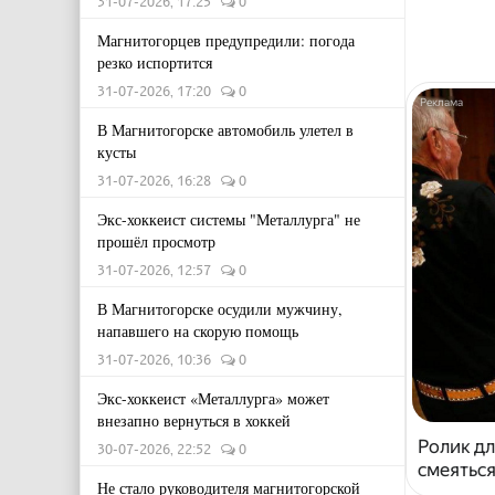
31-07-2026, 17:25
0
Магнитогорцев предупредили: погода
резко испортится
31-07-2026, 17:20
0
В Магнитогорске автомобиль улетел в
кусты
31-07-2026, 16:28
0
Экс-хоккеист системы "Металлурга" не
прошёл просмотр
31-07-2026, 12:57
0
В Магнитогорске осудили мужчину,
напавшего на скорую помощь
31-07-2026, 10:36
0
Экс-хоккеист «Металлурга» может
внезапно вернуться в хоккей
Ролик дл
30-07-2026, 22:52
0
смеяться
Не стало руководителя магнитогорской