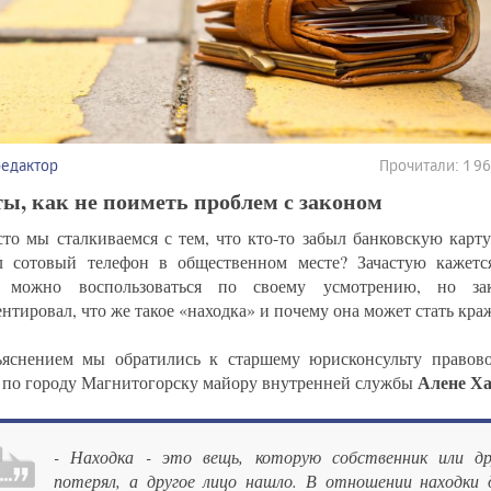
редактор
Прочитали: 1 
ы, как не поиметь проблем с законом
сто мы сталкиваемся с тем, что кто-то забыл банковскую карт
л сотовый телефон в общественном месте? Зачастую кажетс
 можно воспользоваться по своему усмотрению, но зак
нтировал, что же такое «находка» и почему она может стать кра
ъяснением мы обратились к старшему юрисконсульту право
Алене Х
 по городу Магнитогорску майору внутренней службы
- Находка - это вещь, которую собственник или др
потерял, а другое лицо нашло. В отношении находк