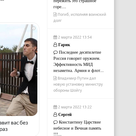
пережить это страшное
горе....
Погиб, исполняя воинский
долг
i
2 марта 2022 13:54
Гарик
Последнее десятилетие
Россия говорит оружием.
Эффективность МИД
незаметна. Армия и флот...
Владимир Путин дал
новую установку министру
обороны Шойгу
2 марта 2022 13:22
Сергей
Константину Царствие
авит вас без
небесное и Вечная память
раз
!!!...