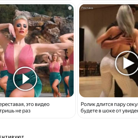
i
ереставая, это видео
Ролик длится пару секу
тришь не раз
будете в шоке от увид
ЕНТИРУЮТ