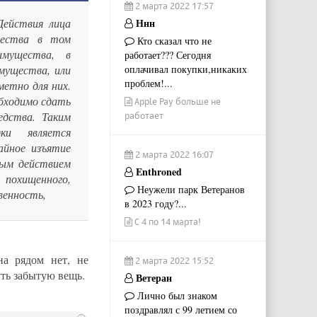
2 марта 2022 17:57
Ннн
ействия лица
щества в том
Кто сказал что не
имущества, в
работает??? Сегодня
оплачивал покупки,никаких
мущества, или
проблем!...
метно для них.
обходимо сдать
Apple Pay больше не
едства. Таким
работает
ки является
айное изъятие
2 марта 2022 16:07
ным действием
Enthroned
 похищенного,
Неужели парк Ветеранов
венность,
в 2023 году?...
С 4 по 14 марта!
а рядом нет, не
2 марта 2022 15:52
уть забытую вещь.
Ветеран
Лично был знаком
поздравлял с 99 летием со