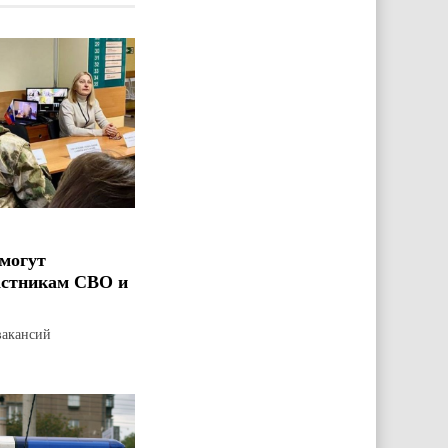
могут
астникам СВО и
вакансий