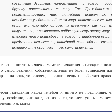
совершены действия, направленные на возврат собс
другому потерявшему ее лицу. Так, Гражданским
регламентировано, что нашедший потерянную в
немедленно уведомить об этом лицо, потерявшее ее, ил
вещи, или кого-либо другого из известных ему лиц, 
получить ее, и возвратить найденную вещь этому лицу.
имеющее право потребовать возврата найденной вещи, 
пребывания неизвестны, нашедший вещь обязан заявит
полицию или в орган местного самоуправления.
 течение шести месяцев с момента заявления о находке в пол
го самоуправления, собственник вещи не будет установлен ил
праве на вещь, то человек, нашедший вещь, приобретает право
если гражданин нашел телефон и ничего не предпринял, ч
ьцу, особенно, если владелец известен, то здесь уже мы можем
плении, как кража.