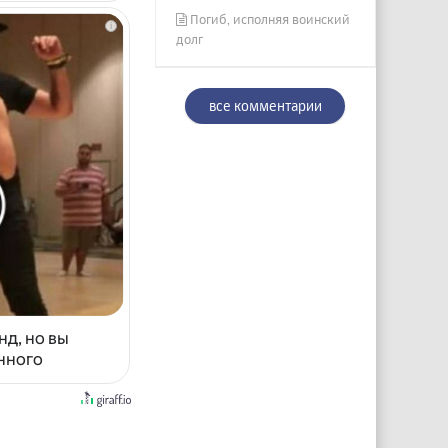
Погиб, исполняя воинский
i
долг
все комментарии
нд, но вы
енного