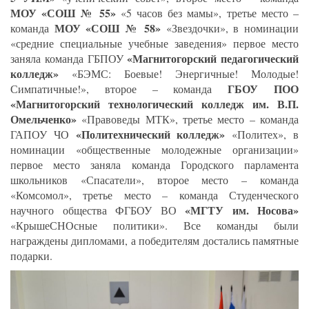
МОУ «СОШ № 55»
«5 часов без мамы», третье место –
МОУ «СОШ № 58»
команда
«Звездочки», в номинации
«средние специальные учебные заведения» первое место
«Магнитогорский педагогический
заняла команда ГБПОУ
колледж»
«БЭМС: Боевые! Энергичные! Молодые!
ГБОУ ПОО
Симпатичные!», второе – команда
«Магнитогорский технологический колледж им. В.П.
Омельченко»
«Правоведы МТК», третье место – команда
«Политехнический колледж»
ГАПОУ ЧО
«Политех», в
номинации «общественные молодежные организации»
первое место заняла команда Городского парламента
школьников «Спасатели», второе место – команда
«Комсомол», третье место – команда Студенческого
«МГТУ им. Носова»
научного общества ФГБОУ ВО
«КрышеСНОсные политики». Все команды были
награждены дипломами, а победителям достались памятные
подарки.