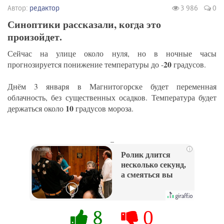
Автор:
редактор
3 986
0
Синоптики рассказали, когда это
произойдет.
Сейчас на улице около нуля, но в ночные часы
20
прогнозируется понижение температуры до -
градусов.
Днём 3 января в Магнитогорске будет переменная
облачность, без существенных осадков. Температура будет
10
держаться около
градусов мороза.
_
i
Ролик длится
несколько секунд,
а смеяться вы
будете долго
8
0