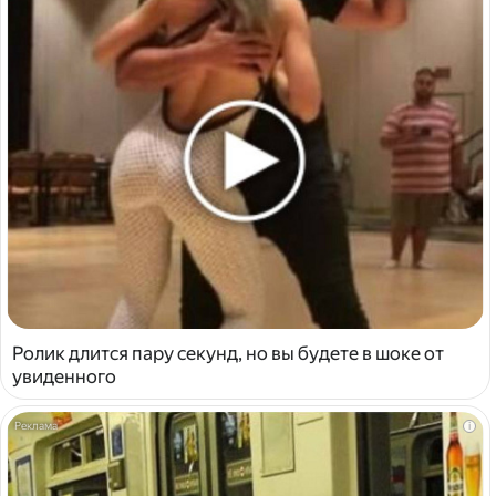
Ролик длится пару секунд, но вы будете в шоке от
увиденного
i