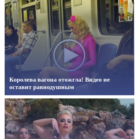
Королева вагона отожгла! Видео не
оставит равнодушным