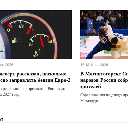
0
 авг 2026
16:18, 8 авг 2026
ксперт рассказал, насколько
В Магнитогорске С
асно заправлять бензин Евро-2
народов России соб
зрителей
го реализацию разрешили в России до
ы 2027 года
Соревнования по дзюдо пр
Металлург
ЮТ