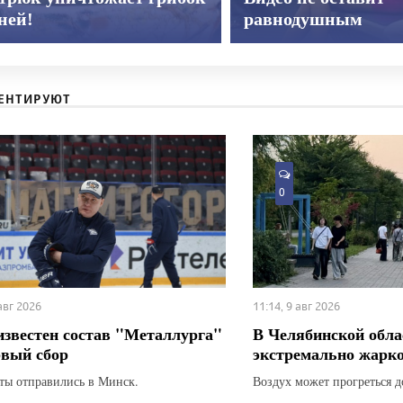
дней!
равнодушным
ЕНТИРУЮТ
0
 авг 2026
11:14, 9 авг 2026
известен состав "Металлурга"
В Челябинской обла
рвый сбор
экстремально жарк
ты отправились в Минск.
Воздух может прогреться д