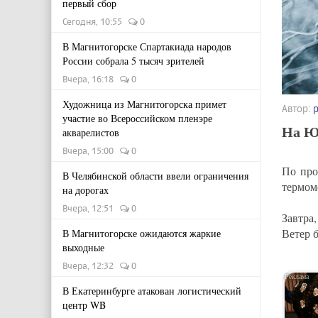
первый сбор
Сегодня, 10:55
0
В Магнитогорске Спартакиада народов
России собрала 5 тысяч зрителей
Вчера, 16:18
0
Художница из Магнитогорска примет
Автор:
участие во Всероссийском пленэре
На Ю
акварелистов
Вчера, 15:00
0
По про
В Челябинской области ввели ограничения
термом
на дорогах
Вчера, 12:51
0
Завтра
Ветер б
В Магнитогорске ожидаются жаркие
выходные
Вчера, 12:32
0
В Екатеринбурге атакован логистический
центр WB