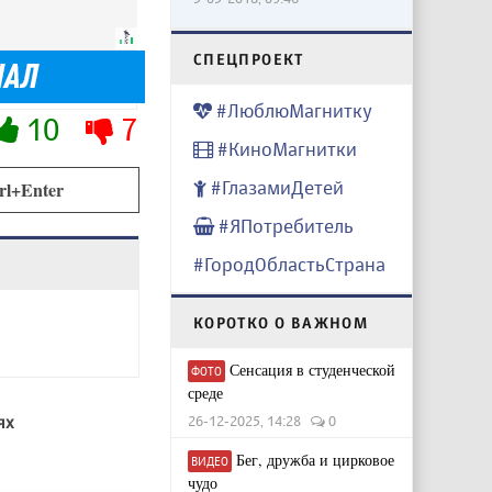
CПЕЦПРОЕКТ
#ЛюблюМагнитку
10
7
#КиноМагнитки
#ГлазамиДетей
rl+Enter
#ЯПотребитель
#ГородОбластьСтрана
КОРОТКО О ВАЖНОМ
Сенсация в студенческой
ФОТО
среде
ях
26-12-2025, 14:28
0
Бег, дружба и цирковое
ВИДЕО
чудо