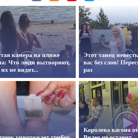
тая камера на пляже
Этот танец невест
а: Что люди вытворяют,
вас без слов! Пере
 их не видят...
раз
Королева вагона о
 трюк уничтожает грибок
Видео не оставит