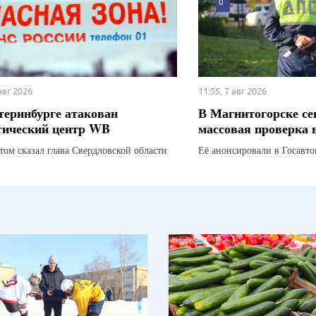
0
 авг 2026
11:55, 7 авг 2026
теринбурге атакован
В Магнитогорске се
тический центр WB
массовая проверка 
этом сказал глава Свердловской области
Её анонсировали в Госавт