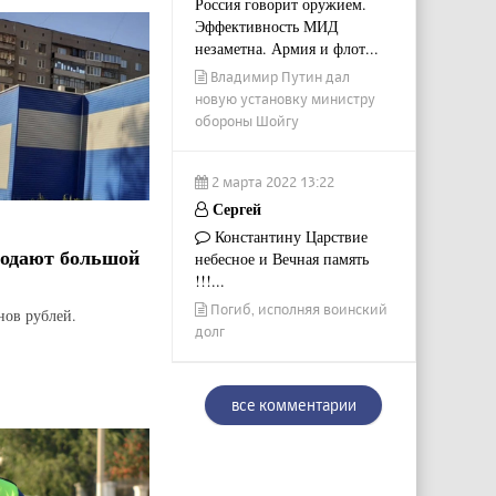
Россия говорит оружием.
Эффективность МИД
незаметна. Армия и флот...
Владимир Путин дал
новую установку министру
обороны Шойгу
2 марта 2022 13:22
Сергей
Константину Царствие
родают большой
небесное и Вечная память
!!!...
Погиб, исполняя воинский
нов рублей.
долг
все комментарии