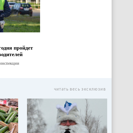
годня пройдет
водителей
оинспекции
читать весь эксклюзив