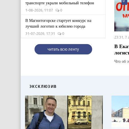
0
транспорте украли мобильный телефон
1-08-2026, 11:07
0
В Магнитогорске стартует конкурс на
лучший логотип к юбилею города
31-07-2026, 17:31
0
23:31, 7
В Ека
читать всю ленту
логис
Что об 
ЭКСКЛЮЗИВ