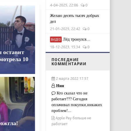
4-04-2025, 22:06
0
Желаю десять тысяч добрых
дел
21-01-2025, 22:42
0
Лёд тронулся…
ВИДЕО
18-12-2023, 15:34
0
ы оставит
смотрела 10
ПОСЛЕДНИЕ
КОММЕНТАРИИ
2 марта 2022 17:57
Ннн
Кто сказал что не
работает??? Сегодня
оплачивал покупки,никаких
проблем!...
Apple Pay больше не
тожгла!
работает