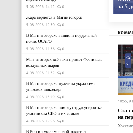
за 5 
5-08-2026, 14:12
0
Жара вернётся в Магнитогорск
5-08-2026, 12:30
0
КОММ
В Магнитогорске выявили поддельный
полис ОСАГО
5-08-2026, 11:56
0
Магнитогорск всё-таки примет Фестиваль
0
воздушных шаров
4-08-2026, 21:52
0
В Магнитогорске мужчина украл семь
упаковок шоколада
4-08-2026, 15:19
0
10:55, 9
В Магнитогорске помогут трудоустроиться
Стал 
участникам СВО и их семьям
на пе
4-08-2026, 12:26
0
Хоккеис
В России умер молодой хоккеист