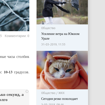
Общество
Усиление ветра на Южном
75 Комментарии: 0
Урале
31-03-2019, 11:55
ные часы столбик
10-13
нус
градусов.
i
Общество / ЖКХ
ко секунд, а
Сегодня резко похолодает
олго
3-05-2018, 09:46