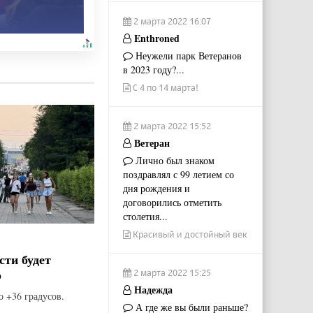
2 марта 2022 16:07
Enthroned
Неужели парк Ветеранов
в 2023 году?...
С 4 по 14 марта!
2 марта 2022 15:52
Ветеран
Лично был знаком
поздравлял с 99 летием со
дня рождения и
договорились отметить
столетия...
Красивый и достойный век
сти будет
о
2 марта 2022 15:25
Надежда
о +36 градусов.
А где же вы были раньше?