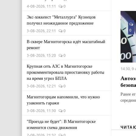
4-08-2026, 11:11
0
Экс-хоккеист "Металлурга" Кузнецов
получил неожиданное предложение
0
3-08-2026, 22:11
0
В сквере Магнитогорска идёт масштабный
ремонт
3-08-2026, 15:20
0
Крупная сеть АЗС в Магнитогорске
14:30, 9
прокомментировала приостановку работы
Автоэ
на время угроз БПЛА
безоп
3-08-2026, 12:21
0
Ранее е
Магнитогорцам напомнили, что нужно
середин
узаконить гаражи
3-08-2026, 11:30
0
"Проезда не будет": В Магнитогорске
изменится схема движения
ЧИТА
2-08-2026, 21:32
0