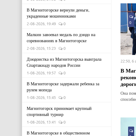
В Магнитогорске вернули деньги,
украденные мошенниками
0
2-08-2026, 19:49
0
Малкин завоевал медаль по дзюдо на
соревнованиях в Магнитогорске
2-08-2026, 15:23
0
Дзюдоистка из Магнитогорска выиграла
22:50, 6
Спартакиаду народов России
В Маг
1-08-2026, 19:57
0
рекон
дорог
В Магнитогорске задержали ребенка за
рулем мопеда
Она пом
1-08-2026, 15:45
0
способн
Магнитогорск принимает крупный
спортивный турнир
1-08-2026, 13:41
0
В Магнитогорске в общественном