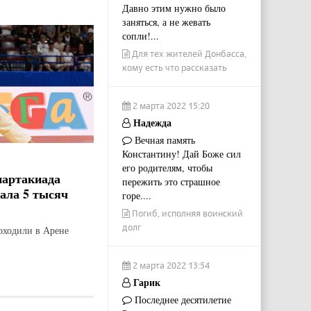
Давно этим нужно было
заняться, а не жевать
сопли!...
Для тех жителей Донбасса,
кому есть что рассказать
2 марта 2022 15:20
Надежда
Вечная память
Константину! Дай Боже сил
его родителям, чтобы
партакиада
пережить это страшное
рала 5 тысяч
горе....
Погиб, исполняя воинский
долг
оходили в Арене
2 марта 2022 13:54
Гарик
Последнее десятилетие