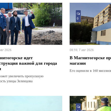
0
 авг 2026
08:59, 7 авг 2026
нитогорске идет
В Магнитогорске п
струкция важной для города
магазин
и
Его оценили в 160 миллио
ожет увеличить пропускную
ость улицы Зеленцова