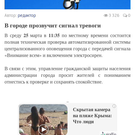
Автор:
редактор
3 326
0
В городе прозвучит сигнал тревоги
25
11:35
В среду
марта в
по местному времени состоится
полная техническая проверка автоматизированной системы
централизованного оповещения города с передачей сигнала
«Внимание всем» и включением электросирен.
В связи с этим, управление гражданской защиты населения
администрации города просит жителей с пониманием
отнестись к проверке и сохранять спокойствие.
_
i
Скрытая камера
на пляже Крыма:
Что люди
вытворяют, когда
их не видят...