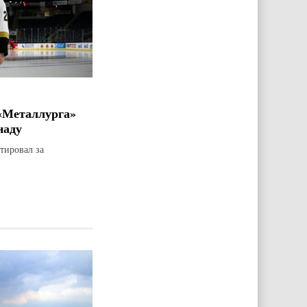
«Металлурга»
наду
тировал за