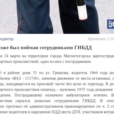
редактор
Прочитали: 2 3
озже был пойман сотрудниками ГИБДД
ки 24 марта на территории города Магнитогорска зарегистрир
ортных происшествий, одно из них с пострадавшим.
0 в районе дома 33 по ул. Грязнова, водитель 1964 года ро
билем «ВАЗ - 111730», начиная движение от места остановки, 
да, находящегося на проезжей части без цели ее перехода. В ре
ортного происшествия пешеход – мужчина 1975 года рождения 
дения. Пострадавшему назначено амбулаторное лечение. В
шествия скрылся, разыскан сотрудниками ГИБДД. В отн
лен протокол об административном правонарушении по ч. 2 с
ление водителем в нарушение ПДД места ДТП, участником которо