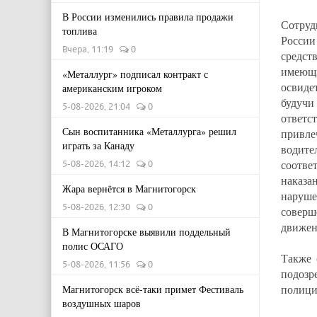
В России изменились правила продажи
Сотруд
топлива
России
Вчера, 11:19
0
средст
имеющ
«Металлург» подписал контракт с
освиде
американским игроком
будучи
5-08-2026, 21:04
0
ответс
Сын воспитанника «Металлурга» решил
привл
играть за Канаду
водит
соотве
5-08-2026, 14:12
0
наказа
Жара вернётся в Магнитогорск
наруше
5-08-2026, 12:30
0
соверш
движен
В Магнитогорске выявили поддельный
полис ОСАГО
Также 
5-08-2026, 11:56
0
подозр
полици
Магнитогорск всё-таки примет Фестиваль
воздушных шаров