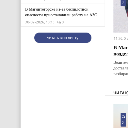
0
В Магнитогорске из-за беспилотной
опасности приостановили работу на АЗС
30-07-2026, 13:13
0
читать всю ленту
11:56, 5
В Маг
подде
Водител
доставл
разбират
ЧИТА
0