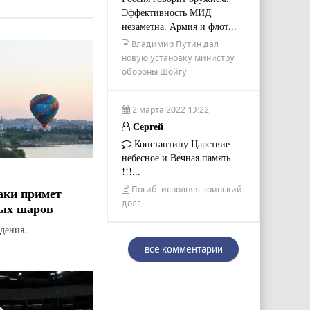
Эффективность МИД
незаметна. Армия и флот...
Владимир Путин дал
новую установку министру
обороны Шойгу
2 марта 2022 13:22
Сергей
Константину Царствие
небесное и Вечная память
!!!...
Погиб, исполняя воинский
аки примет
долг
ых шаров
дения.
все комментарии