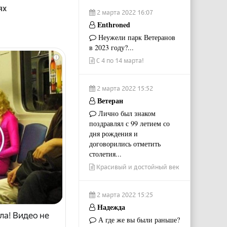
ях
2 марта 2022 16:07
Enthroned
Неужели парк Ветеранов
в 2023 году?...
i
С 4 по 14 марта!
2 марта 2022 15:52
Ветеран
Лично был знаком
поздравлял с 99 летием со
дня рождения и
договорились отметить
столетия...
Красивый и достойный век
2 марта 2022 15:25
Надежда
ла! Видео не
А где же вы были раньше?