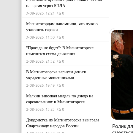
на время угроз БПЛА
3-08-2026, 12:21
0
Магнитогорцам напомнили, что нужно
узаконить гаражи
3-08-2026, 11:30
0
"Проезда не будет": В Магнитогорске
изменится схема движения
2-08-2026, 21:32
0
В Магнитогорске вернули деньги,
украденные мошенниками
2-08-2026, 19:49
0
Малкин завоевал медаль по дзюдо на
соревнованиях в Магнитогорске
2-08-2026, 15:23
0
Дзюдоистка из Магнитогорска выиграла
Спартакиаду народов России
Ролик дл
смеяться