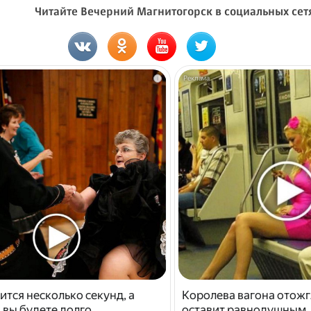
Читайте Вечерний Магнитогорск в социальных сет
i
ится несколько секунд, а
Королева вагона отожг
 вы будете долго
оставит равнодушным