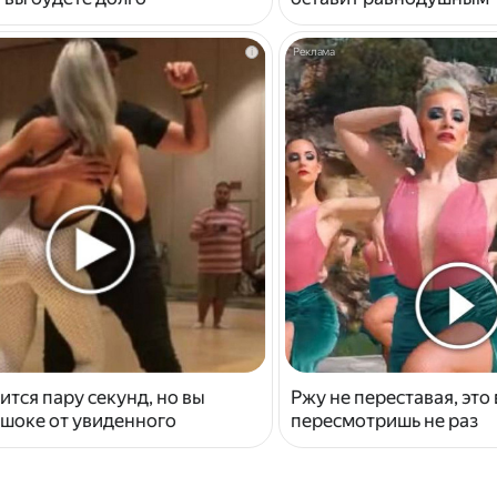
i
ится пару секунд, но вы
Ржу не переставая, это
 шоке от увиденного
пересмотришь не раз