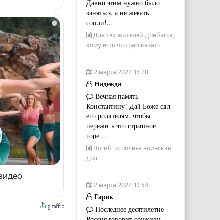
Давно этим нужно было
заняться, а не жевать
сопли!...
i
Для тех жителей Донбасса,
кому есть что рассказать
2 марта 2022 15:20
Надежда
Вечная память
Константину! Дай Боже сил
его родителям, чтобы
пережить это страшное
горе....
Погиб, исполняя воинский
долг
 видео
2 марта 2022 13:54
Гарик
Последнее десятилетие
Россия говорит оружием.