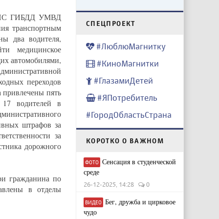
 ДПС ГИБДД УМВД
CПЕЦПРОЕКТ
ния транспортным
ны два водителя,
#ЛюблюМагнитку
ти медицинское
щих автомобилями,
#КиноМагнитки
административной
#ГлазамиДетей
ходных переходов
а привлечены пять
#ЯПотребитель
 17 водителей в
дминистративного
#ГородОбластьСтрана
ивных штрафов за
етственности за
КОРОТКО О ВАЖНОМ
стника дорожного
Сенсация в студенческой
ФОТО
среде
ри гражданина по
26-12-2025, 14:28
0
авлены в отделы
Бег, дружба и цирковое
ВИДЕО
чудо