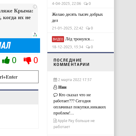
4-04-2025, 22:06
0
i
пляже Крыма:
Желаю десять тысяч добрых
 когда их не
дел
21-01-2025, 22:42
0
Лёд тронулся…
ВИДЕО
18-12-2023, 15:34
0
0
0
ПОСЛЕДНИЕ
КОММЕНТАРИИ
rl+Enter
2 марта 2022 17:57
Ннн
Кто сказал что не
работает??? Сегодня
оплачивал покупки,никаких
проблем!...
Apple Pay больше не
работает