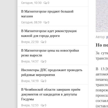
Сегодня, 10:30
0
В Магнитогорске продают большой
магазин
Сегодня, 08:59
0
В Магнитогорске идет реконструкция
важной для города дороги
Автор:
Вчера, 22:50
0
Но п
В Магнитогорске цены на новостройки
За сут
резко выросли
трансп
Вчера, 14:57
0
В 13:2
Инспекторы ДПС продолжают проводить
автомо
рейдовые мероприятия
пешехо
Вчера, 14:19
0
трансп
В Челябинской области завершен приём
повреж
документов от кандидатов в депутаты
проис
Госдумы
состав
Вчера, 12:53
0
(остав