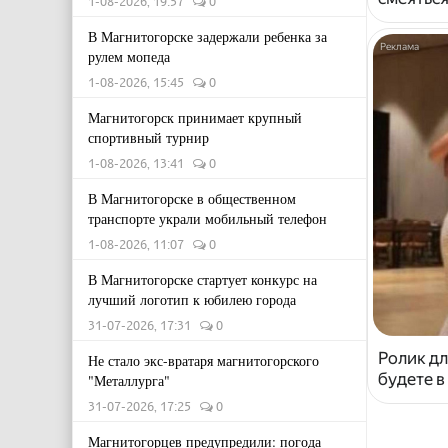
1-08-2026, 19:57
0
В Магнитогорске задержали ребенка за
рулем мопеда
1-08-2026, 15:45
0
Магнитогорск принимает крупный
спортивный турнир
1-08-2026, 13:41
0
В Магнитогорске в общественном
транспорте украли мобильный телефон
1-08-2026, 11:07
0
В Магнитогорске стартует конкурс на
лучший логотип к юбилею города
31-07-2026, 17:31
0
Ролик дл
Не стало экс-вратаря магнитогорского
будете в
"Металлурга"
31-07-2026, 17:25
0
Магнитогорцев предупредили: погода