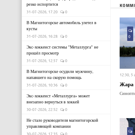
резко испортится
КОММ
31-07-2026, 17:20
0
В Магнитогорске автомобиль улетел в
кусты
31-07-2026, 16:28
0
0
Экс-хоккеист системы "Металлурга" не
прошёл просмотр
31-07-2026, 12:57
0
В Магнитогорске осудили мужчину,
12:30, 5
напавшего на скорую помощь
Жара 
31-07-2026, 10:36
0
Синопти
Экс-хоккеист «Металлурга» может
внезапно вернуться в хоккей
30-07-2026, 22:52
0
Не стало руководителя магнитогорской
управляющей компании
30-07-2026, 17:35
0