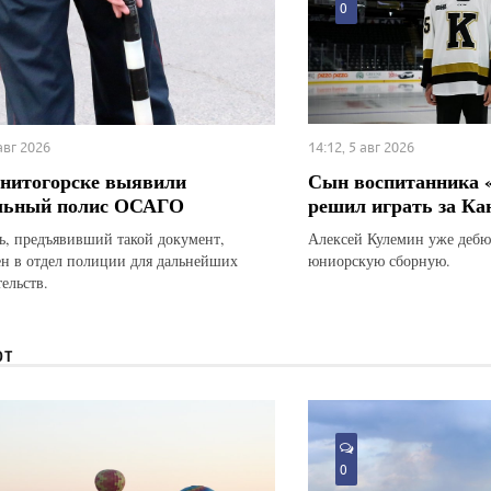
0
 авг 2026
14:12, 5 авг 2026
нитогорске выявили
Сын воспитанника 
льный полис ОСАГО
решил играть за Ка
ь, предъявивший такой документ,
Алексей Кулемин уже дебю
ен в отдел полиции для дальнейших
юниорскую сборную.
ельств.
ЮТ
0