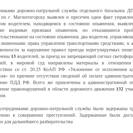
никами дорожно-патрульной службы отдельного батальона
 по г. Магнитогорску выявлен и пресечен один факт управле
вом водителем, находящимся в состоянии опьянения, выявле
ие видимые признаки опьянения, но отказавшиеся прой
тельствование на состояние опьянения, два водителя, управляю
 лишенными права управления транспортными средствами, к 
твенности за нарушение правил проезда нерегулируемых пеше
13
ечены
водителей, за проезд на запрещающий сигнал светофор
елей, в мировой суд направлены материалы в отношении
тствии со ст. 20.25 КоАП РФ «Уклонение от исполнения а
ния» по причине отсутствия сведений об оплате администрат
ние ПДД РФ. Всего же привлечены к административной отв
132
ение правонарушений в области дорожного движения
уча
ия.
сотрудниками дорожно-патрульной службы были задержаны т
ению в совершении преступлений. Задержанные были дост
и для дальнейшего разбирательства