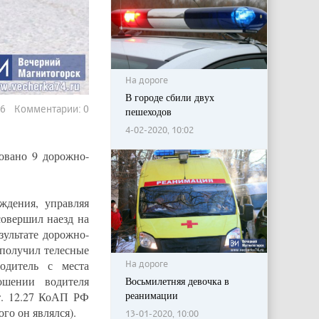
На дороге
В городе сбили двух
36 Комментарии: 0
пешеходов
4-02-2020, 10:02
овано 9 дорожно-
ждения, управляя
совершил наезд на
зультате дорожно-
получил телесные
На дороге
одитель с места
ошении водителя
Восьмилетняя девочка в
реанимации
т. 12.27 КоАП РФ
го он являлся).
13-01-2020, 10:00