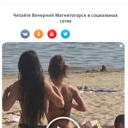
Читайте Вечерний Магнитогорск в социальных
сетях
i