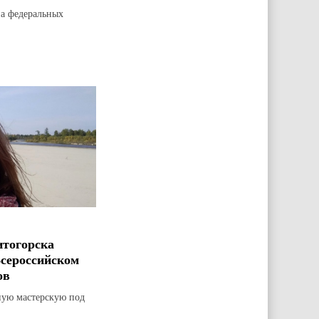
на федеральных
итогорска
Всероссийском
ов
ную мастерскую под