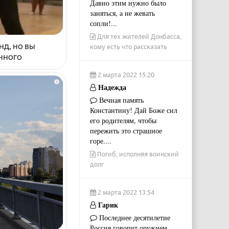
Давно этим нужно было
заняться, а не жевать
сопли!...
Для тех жителей Донбасса,
нд, но вы
кому есть что рассказать
енного
2 марта 2022 15:20
i
Надежда
Вечная память
Константину! Дай Боже сил
его родителям, чтобы
пережить это страшное
горе....
Погиб, исполняя воинский
долг
2 марта 2022 13:54
Гарик
Последнее десятилетие
Россия говорит оружием.