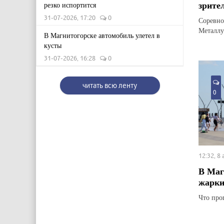
зрите
резко испортится
31-07-2026, 17:20
0
Соревно
Металлу
В Магнитогорске автомобиль улетел в
кусты
31-07-2026, 16:28
0
читать всю ленту
0
12:32, 8
В Маг
жарки
Что про