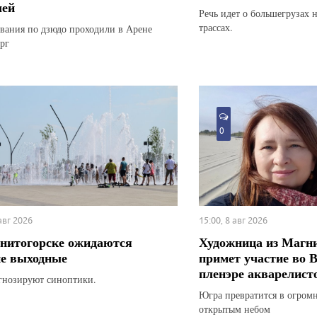
лей
Речь идет о большегрузах 
трассах.
вания по дзюдо проходили в Арене
рг
0
 авг 2026
15:00, 8 авг 2026
нитогорске ожидаются
Художница из Магн
е выходные
примет участие во 
пленэре акварелист
гнозируют синоптики.
Югра превратится в огром
открытым небом