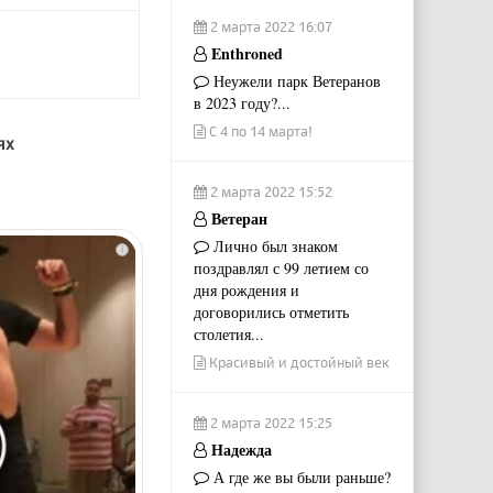
2 марта 2022 16:07
Enthroned
Неужели парк Ветеранов
в 2023 году?...
С 4 по 14 марта!
ях
2 марта 2022 15:52
Ветеран
Лично был знаком
i
поздравлял с 99 летием со
дня рождения и
договорились отметить
столетия...
Красивый и достойный век
2 марта 2022 15:25
Надежда
А где же вы были раньше?