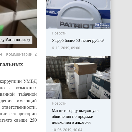
Новости
Ущерб более 50 тысяч рублей
оду Магнитогорску
6-12-2019, 09:00
04 Комментарии: 2
егальных
я коррупции УМВД
вно - розыскных
ванной табачной
ждения, имеющий
Новости
ответственности.
Магнитогорцу выдвинули
ции с территории
обвинения по продаже
250
 изъято свыше
незаконного алкоголя
10-06-2019, 10:04