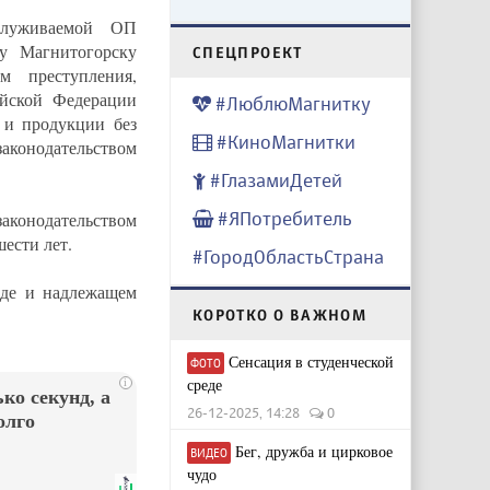
служиваемой ОП
у Магнитогорску
CПЕЦПРОЕКТ
м преступления,
ийской Федерации
#ЛюблюМагнитку
в и продукции без
#КиноМагнитки
конодательством
#ГлазамиДетей
#ЯПотребитель
конодательством
ести лет.
#ГородОбластьСтрана
зде и надлежащем
КОРОТКО О ВАЖНОМ
Сенсация в студенческой
ФОТО
среде
i
ко секунд, а
26-12-2025, 14:28
0
олго
Бег, дружба и цирковое
ВИДЕО
чудо