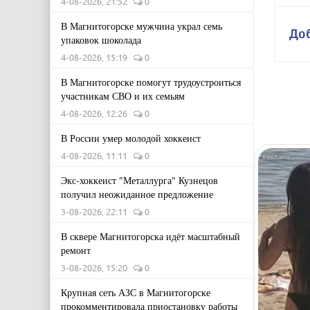
4-08-2026, 21:52
0
В Магнитогорске мужчина украл семь
До
упаковок шоколада
4-08-2026, 15:19
0
В Магнитогорске помогут трудоустроиться
участникам СВО и их семьям
4-08-2026, 12:26
0
В России умер молодой хоккеист
4-08-2026, 11:11
0
Экс-хоккеист "Металлурга" Кузнецов
получил неожиданное предложение
3-08-2026, 22:11
0
В сквере Магнитогорска идёт масштабный
ремонт
3-08-2026, 15:20
0
Крупная сеть АЗС в Магнитогорске
прокомментировала приостановку работы