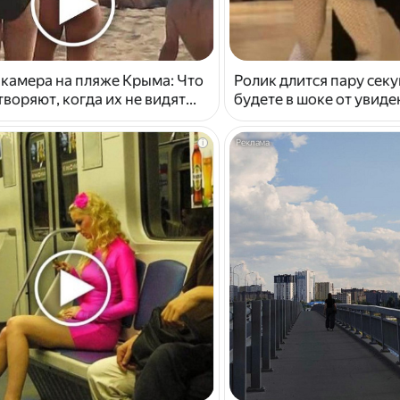
 камера на пляже Крыма: Что
Ролик длится пару секу
воряют, когда их не видят...
будете в шоке от увид
i