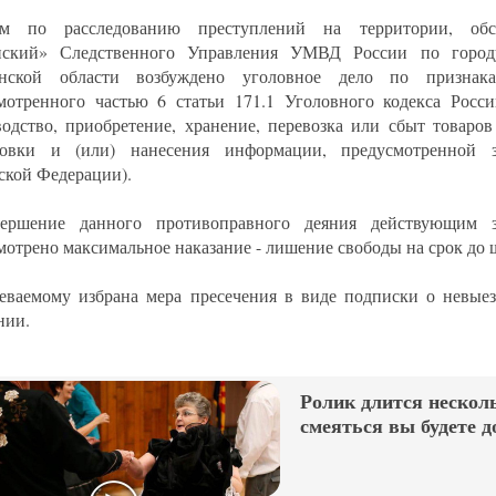
ом по расследованию преступлений на территории, об
нский» Следственного Управления УМВД России по город
инской области возбуждено уголовное дело по признака
мотренного частью 6 статьи 171.1 Уголовного кодекса Росс
водство, приобретение, хранение, перевозка или сбыт товаро
овки и (или) нанесения информации, предусмотренной за
ской Федерации).
ершение данного противоправного деяния действующим за
мотрено максимальное наказание - лишение свободы на срок до ш
еваемому избрана мера пресечения в виде подписки о невые
нии.
Ролик длится несколь
смеяться вы будете д