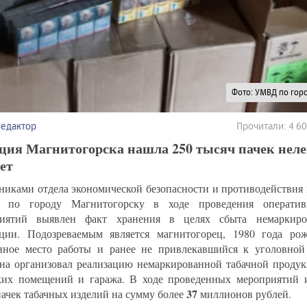
Фото: УМВД по гор
редактор
Прочитали: 4 6
ция Магнитогорска нашла 250 тысяч пачек нел
ет
никами отдела экономической безопасности и противодействи
и по городу Магнитогорску в ходе проведения операти
риятий выявлен факт хранения в целях сбыта немаркиро
ции. Подозреваемым является магнитогорец, 1980 года ро
нное место работы и ранее не привлекавшийся к уголовной 
а организовал реализацию немаркированной табачной продук
ких помещений и гаража. В ходе проведенных мероприятий
37
пачек табачных изделий на сумму более
миллионов рублей.