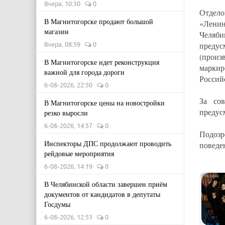
Вчера, 10:30
0
Отдел
В Магнитогорске продают большой
«Лени
магазин
Челяб
Вчера, 08:59
0
предус
(произ
В Магнитогорске идет реконструкция
маркир
важной для города дороги
Россий
6-08-2026, 22:50
0
За сов
В Магнитогорске цены на новостройки
предус
резко выросли
6-08-2026, 14:57
0
Подозр
Инспекторы ДПС продолжают проводить
поведе
рейдовые мероприятия
6-08-2026, 14:19
0
В Челябинской области завершен приём
документов от кандидатов в депутаты
Госдумы
6-08-2026, 12:53
0