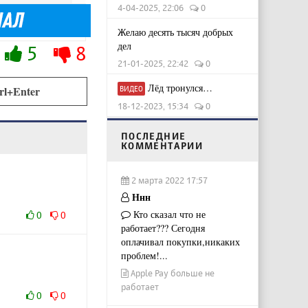
4-04-2025, 22:06
0
Желаю десять тысяч добрых
дел
5
8
21-01-2025, 22:42
0
Лёд тронулся…
rl+Enter
ВИДЕО
18-12-2023, 15:34
0
ПОСЛЕДНИЕ
КОММЕНТАРИИ
2 марта 2022 17:57
Ннн
Кто сказал что не
0
0
работает??? Сегодня
оплачивал покупки,никаких
проблем!...
Apple Pay больше не
работает
0
0