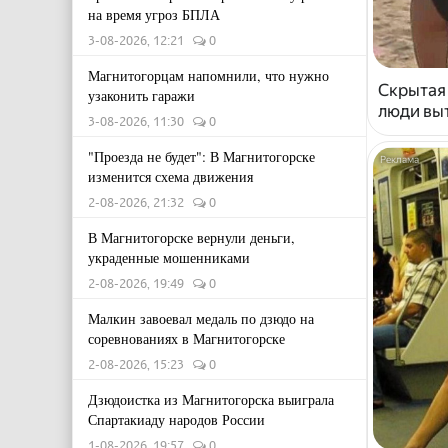
на время угроз БПЛА
3-08-2026, 12:21
0
Магнитогорцам напомнили, что нужно
Скрытая
узаконить гаражи
люди выт
3-08-2026, 11:30
0
"Проезда не будет": В Магнитогорске
изменится схема движения
2-08-2026, 21:32
0
В Магнитогорске вернули деньги,
украденные мошенниками
2-08-2026, 19:49
0
Малкин завоевал медаль по дзюдо на
соревнованиях в Магнитогорске
2-08-2026, 15:23
0
Дзюдоистка из Магнитогорска выиграла
Спартакиаду народов России
1-08-2026, 19:57
0