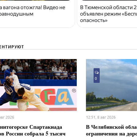
 вагона отожгла! Видео не
В Тюменской области 2
 равнодушным
объявлен режим «Бесп
опасность»
ЕНТИРУЮТ
0
 авг 2026
12:51, 8 авг 2026
нитогорске Спартакиада
В Челябинской обла
ов России собрала 5 тысяч
ограничения на дор