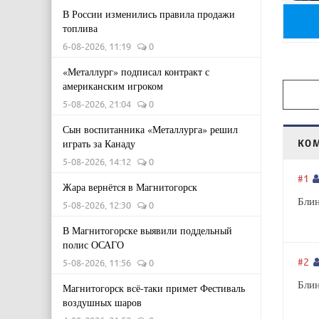
В России изменились правила продажи
топлива
6-08-2026, 11:19
0
«Металлург» подписал контракт с
американским игроком
5-08-2026, 21:04
0
Сын воспитанника «Металлурга» решил
играть за Канаду
КО
5-08-2026, 14:12
0
#1
Жара вернётся в Магнитогорск
Блин
5-08-2026, 12:30
0
В Магнитогорске выявили поддельный
полис ОСАГО
#2
5-08-2026, 11:56
0
Блин
Магнитогорск всё-таки примет Фестиваль
воздушных шаров