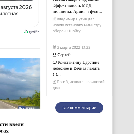
Эффективность МИД
 августа 2026
незаметна. Армия и флот...
илотная
Владимир Путин дал
новую установку министру
обороны Шойгу
2 марта 2022 13:22
Сергей
Константину Царствие
небесное и Вечная память
!!!...
Погиб, исполняя воинский
долг
все комментарии
сти ввели
огах