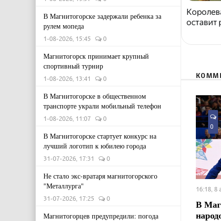
Королева
В Магнитогорске задержали ребенка за
оставит
рулем мопеда
1-08-2026, 15:45
0
Магнитогорск принимает крупный
спортивный турнир
КОММ
1-08-2026, 13:41
0
В Магнитогорске в общественном
транспорте украли мобильный телефон
1-08-2026, 11:07
0
0
В Магнитогорске стартует конкурс на
лучший логотип к юбилею города
31-07-2026, 17:31
0
Не стало экс-вратаря магнитогорского
"Металлурга"
16:18, 8
31-07-2026, 17:25
0
В Маг
народ
Магнитогорцев предупредили: погода