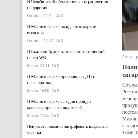
В Челябинской области ввели ограничения
на дорогах
Сегодня, 12:51
0
В Магнитогорске ожидаются жаркие
выходные
Сегодня, 12:32
0
В Екатеринбурге атакован логистический
Автор:
центр WB
Поли
Вчера, 23:31
0
сигар
В Магнитогорске произошло ДТП с
переворотом
Сотруд
Вчера, 16:00
0
Росси
мероп
В Магнитогорске сегодня пройдет
продук
массовая проверка водителей
постоя
Вчера, 11:55
0
Мужчин
складс
Нейросеть помогла оштрафовать владельца
тысяч 
участка